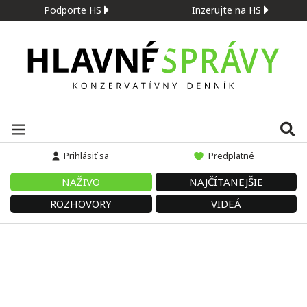
Podporte HS
Inzerujte na HS
Prihlásiť sa
Predplatné
NAŽIVO
NAJČÍTANEJŠIE
ROZHOVORY
VIDEÁ