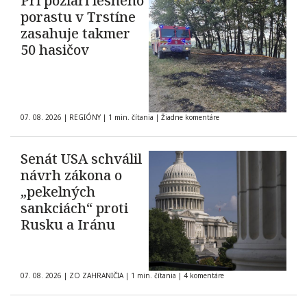
Pri požiari lesného
porastu v Trstíne
zasahuje takmer
50 hasičov
07. 08. 2026
|
REGIÓNY
|
1 min. čítania
|
Žiadne komentáre
Senát USA schválil
návrh zákona o
„pekelných
sankciách“ proti
Rusku a Iránu
07. 08. 2026
|
ZO ZAHRANIČIA
|
1 min. čítania
|
4 komentáre