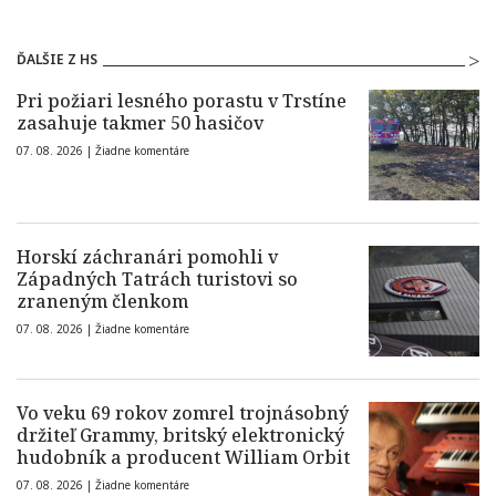
ĎALŠIE Z HS
Pri požiari lesného porastu v Trstíne
zasahuje takmer 50 hasičov
07. 08. 2026 |
Žiadne komentáre
Horskí záchranári pomohli v
Západných Tatrách turistovi so
zraneným členkom
07. 08. 2026 |
Žiadne komentáre
Vo veku 69 rokov zomrel trojnásobný
držiteľ Grammy, britský elektronický
hudobník a producent William Orbit
07. 08. 2026 |
Žiadne komentáre