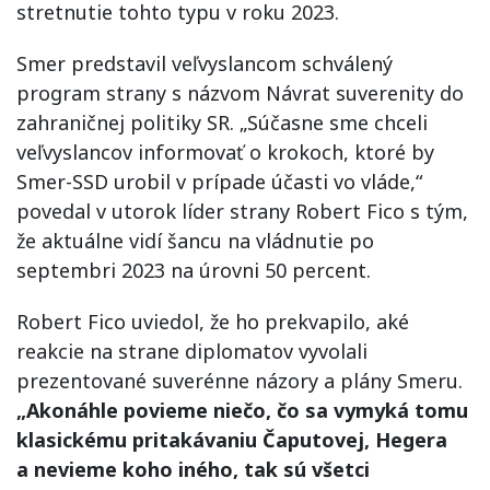
stretnutie tohto typu v roku 2023.
Smer predstavil veľvyslancom schválený
program strany s názvom Návrat suverenity do
zahraničnej politiky SR. „Súčasne sme chceli
veľvyslancov informovať o krokoch, ktoré by
Smer-SSD urobil v prípade účasti vo vláde,“
povedal v utorok líder strany Robert Fico s tým,
že aktuálne vidí šancu na vládnutie po
septembri 2023 na úrovni 50 percent.
Robert Fico uviedol, že ho prekvapilo, aké
reakcie na strane diplomatov vyvolali
prezentované suverénne názory a plány Smeru.
„Akonáhle povieme niečo, čo sa vymyká tomu
klasickému pritakávaniu Čaputovej, Hegera
a nevieme koho iného, tak sú všetci