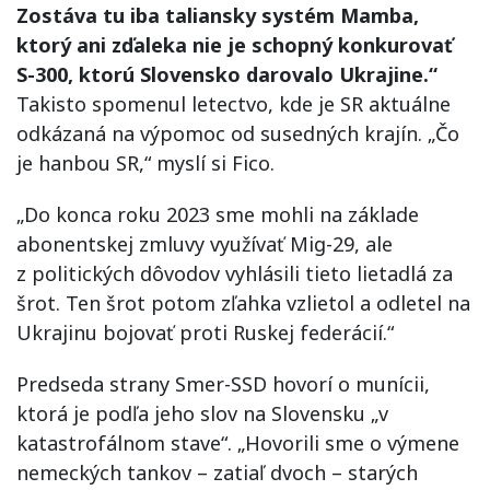
Zostáva tu iba taliansky systém Mamba,
ktorý ani zďaleka nie je schopný konkurovať
S-300, ktorú Slovensko darovalo Ukrajine.“
Takisto spomenul letectvo, kde je SR aktuálne
odkázaná na výpomoc od susedných krajín. „Čo
je hanbou SR,“ myslí si Fico.
„Do konca roku 2023 sme mohli na základe
abonentskej zmluvy využívať Mig-29, ale
z politických dôvodov vyhlásili tieto lietadlá za
šrot. Ten šrot potom zľahka vzlietol a odletel na
Ukrajinu bojovať proti Ruskej federácií.“
Predseda strany Smer-SSD hovorí o munícii,
ktorá je podľa jeho slov na Slovensku „v
katastrofálnom stave“. „Hovorili sme o výmene
nemeckých tankov – zatiaľ dvoch – starých