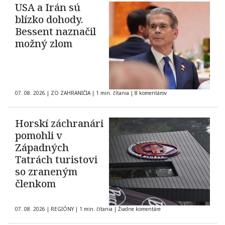
USA a Irán sú
blízko dohody.
Bessent naznačil
možný zlom
07. 08. 2026
|
ZO ZAHRANIČIA
|
1 min. čítania
|
8 komentárov
Horskí záchranári
pomohli v
Západných
Tatrách turistovi
so zraneným
členkom
07. 08. 2026
|
REGIÓNY
|
1 min. čítania
|
Žiadne komentáre