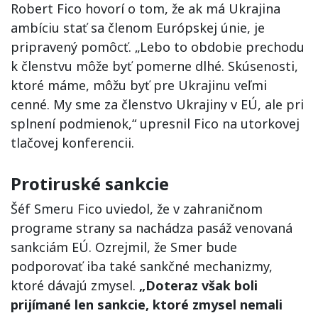
Robert Fico hovorí o tom, že ak má Ukrajina
ambíciu stať sa členom Európskej únie, je
pripravený pomôcť. „Lebo to obdobie prechodu
k členstvu môže byť pomerne dlhé. Skúsenosti,
ktoré máme, môžu byť pre Ukrajinu veľmi
cenné. My sme za členstvo Ukrajiny v EÚ, ale pri
splnení podmienok,“ upresnil Fico na utorkovej
tlačovej konferencii.
Protiruské sankcie
Šéf Smeru Fico uviedol, že v zahraničnom
programe strany sa nachádza pasáž venovaná
sankciám EÚ. Ozrejmil, že Smer bude
podporovať iba také sankčné mechanizmy,
ktoré dávajú zmysel.
„Doteraz však boli
prijímané len sankcie, ktoré zmysel nemali