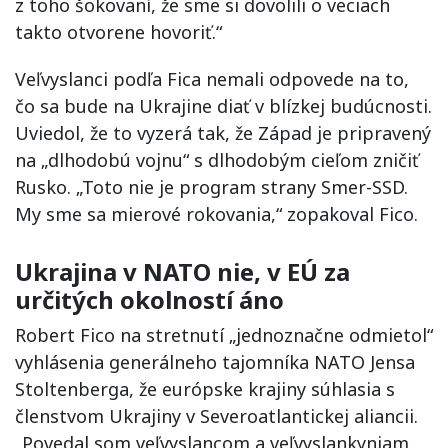
z toho šokovaní, že sme si dovolili o veciach
takto otvorene hovoriť.“
Veľvyslanci podľa Fica nemali odpovede na to,
čo sa bude na Ukrajine diať v blízkej budúcnosti.
Uviedol, že to vyzerá tak, že Západ je pripravený
na „dlhodobú vojnu“ s dlhodobým cieľom zničiť
Rusko. „Toto nie je program strany Smer-SSD.
My sme sa mierové rokovania,“ zopakoval Fico.
Ukrajina v NATO nie, v EÚ za
určitých okolností áno
Robert Fico na stretnutí „jednoznačne odmietol“
vyhlásenia generálneho tajomníka NATO Jensa
Stoltenberga, že európske krajiny súhlasia s
členstvom Ukrajiny v Severoatlantickej aliancii.
„Povedal som veľvyslancom a veľvyslankyniam,