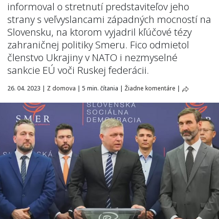
informoval o stretnutí predstaviteľov jeho
strany s veľvyslancami západných mocností na
Slovensku, na ktorom vyjadril kľúčové tézy
zahraničnej politiky Smeru. Fico odmietol
členstvo Ukrajiny v NATO i nezmyselné
sankcie EÚ voči Ruskej federácii.
26. 04. 2023
|
Z domova
|
5 min. čítania
|
Žiadne komentáre
|