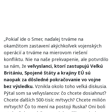
„Pokiaľ ide o Smer, naďalej trváme na
okamžitom zastavení akýchkoľvek vojenských
operácií a trváme na mierovom riešení
konfliktu. Nie na naše prekvapenie, ale potvrdilo
sa nám, že
veľvyslanci, ktorí zastupujú Veľkú
Britániu, Spojené štáty a krajiny EÚ sú
naopak za dôsledné pokračovanie vo vojne
bez výsledku.
Vznikla okolo toho veľká diskusia.
Pýtal som sa veľvyslancov: čo chcete dosiahnuť?
Chcete ďalších 500-tisíc mŕtvych? Chcete milión
mŕtvych? Čo to mení na postoji Ruska? Oni boli