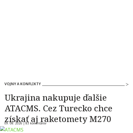
VOJNY A KONFLIKTY
Ukrajina nakupuje ďalšie
ATACMS. Cez Turecko chce
získať aj raketomety M270
09. 08. 2026 |
83 komentárov