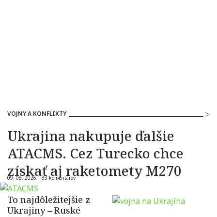
VOJNY A KONFLIKTY
Ukrajina nakupuje ďalšie
ATACMS. Cez Turecko chce
získať aj raketomety M270
09. 08. 2026 |
83 komentárov
To najdôležitejšie z
Ukrajiny – Ruské