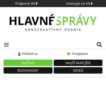
Podporte HS
Inzerujte na HS
Prihlásiť sa
Predplatné
NAŽIVO
NAJČÍTANEJŠIE
ROZHOVORY
VIDEÁ