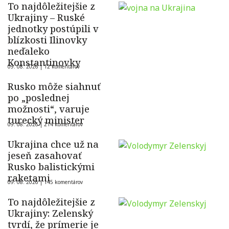
To najdôležitejšie z
Ukrajiny – Ruské
jednotky postúpili v
blízkosti Ilinovky
neďaleko
Konstantinovky
09. 08. 2026 |
12 komentárov
Rusko môže siahnuť
po „poslednej
možnosti“, varuje
turecký minister
09. 08. 2026 |
214 komentárov
Ukrajina chce už na
jeseň zasahovať
Rusko balistickými
raketami
09. 08. 2026 |
145 komentárov
To najdôležitejšie z
Ukrajiny: Zelenský
tvrdí, že prímerie je