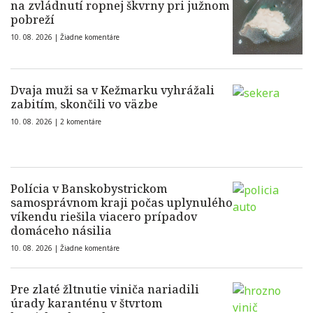
na zvládnutí ropnej škvrny pri južnom
pobreží
10. 08. 2026 |
Žiadne komentáre
Dvaja muži sa v Kežmarku vyhrážali
zabitím, skončili vo väzbe
10. 08. 2026 |
2 komentáre
Polícia v Banskobystrickom
samosprávnom kraji počas uplynulého
víkendu riešila viacero prípadov
domáceho násilia
10. 08. 2026 |
Žiadne komentáre
Pre zlaté žltnutie viniča nariadili
úrady karanténu v štvrtom