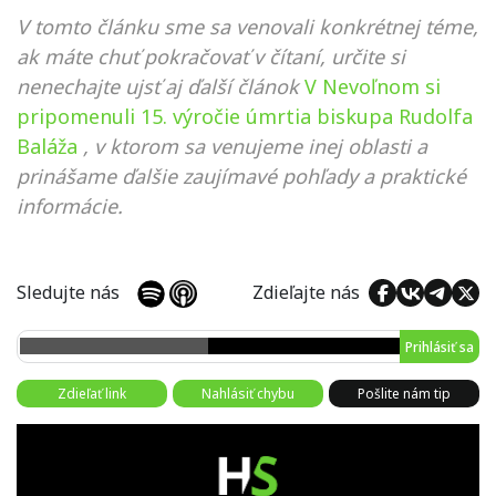
V tomto článku sme sa venovali konkrétnej téme,
ak máte chuť pokračovať v čítaní, určite si
nenechajte ujsť aj ďalší článok
V Nevoľnom si
pripomenuli 15. výročie úmrtia biskupa Rudolfa
Baláža
, v ktorom sa venujeme inej oblasti a
prinášame ďalšie zaujímavé pohľady a praktické
informácie.
Sledujte nás
Zdieľajte nás
Prihlásiť sa
Zdieľať link
Nahlásiť chybu
Pošlite nám tip