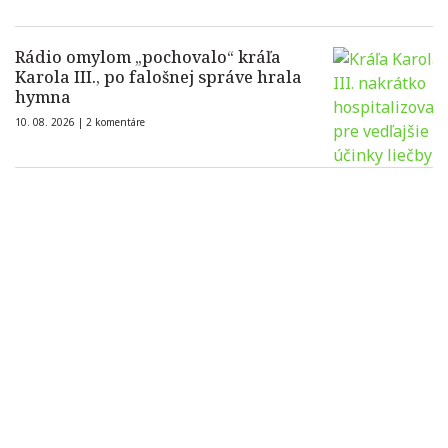
Rádio omylom „pochovalo“ kráľa
Karola III., po falošnej správe hrala
hymna
10. 08. 2026 |
2 komentáre