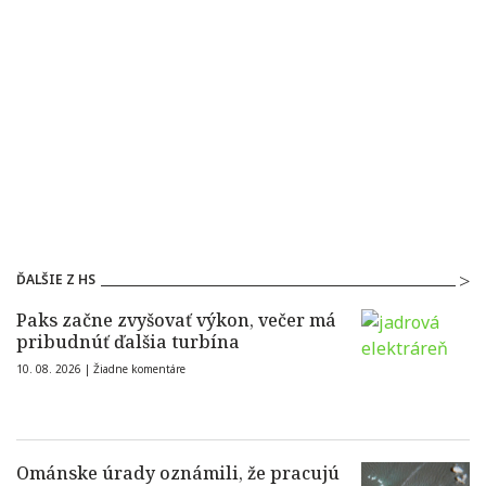
ĎALŠIE Z HS
Paks začne zvyšovať výkon, večer má
pribudnúť ďalšia turbína
10. 08. 2026 |
Žiadne komentáre
Ománske úrady oznámili, že pracujú