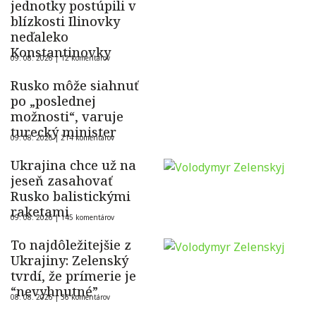
jednotky postúpili v
blízkosti Ilinovky
neďaleko
Konstantinovky
09. 08. 2026 |
12 komentárov
Rusko môže siahnuť
po „poslednej
možnosti“, varuje
turecký minister
09. 08. 2026 |
214 komentárov
Ukrajina chce už na
jeseň zasahovať
Rusko balistickými
raketami
09. 08. 2026 |
145 komentárov
To najdôležitejšie z
Ukrajiny: Zelenský
tvrdí, že prímerie je
“nevyhnutné”
08. 08. 2026 |
36 komentárov