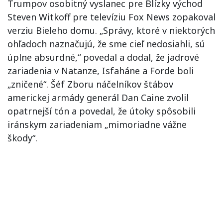
Trumpov osobitný vyslanec pre Blízky východ
Steven Witkoff pre televíziu Fox News zopakoval
verziu Bieleho domu. „Správy, ktoré v niektorých
ohľadoch naznačujú, že sme cieľ nedosiahli, sú
úplne absurdné,“ povedal a dodal, že jadrové
zariadenia v Natanze, Isfaháne a Forde boli
„zničené“. Šéf Zboru náčelníkov štábov
americkej armády generál Dan Caine zvolil
opatrnejší tón a povedal, že útoky spôsobili
iránskym zariadeniam „mimoriadne vážne
škody“.