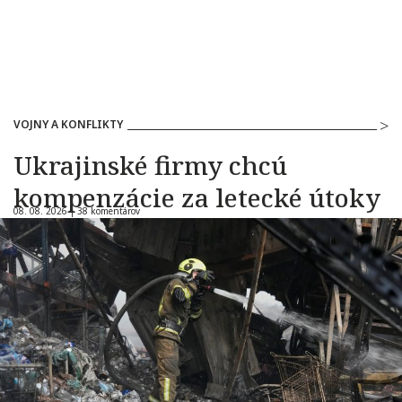
VOJNY A KONFLIKTY
Ukrajinské firmy chcú
kompenzácie za letecké útoky
08. 08. 2026 |
38 komentárov