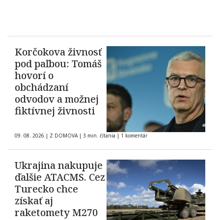
Korčokova živnosť
pod paľbou: Tomáš
hovorí o
obchádzaní
odvodov a možnej
fiktívnej živnosti
09. 08. 2026
|
Z DOMOVA
|
3 min. čítania
|
1 komentár
Ukrajina nakupuje
ďalšie ATACMS. Cez
Turecko chce
získať aj
raketomety M270