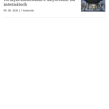
internátoch
09. 08. 2026 |
1 komentár