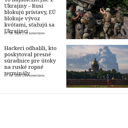
Ukrajiny – Rusi
blokujú prístavy, EÚ
blokuje vývoz
kvótami, sťažujú sa
Ukrajinci
07. 08. 2026 |
26 komentárov
Hackeri odhalili, kto
poskytoval presné
súradnice pre útoky
na ruské ropné
terminály
07. 08. 2026 |
69 komentárov