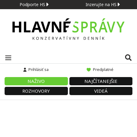
Podporte HS
Inzerujte na HS
Prihlásiť sa
Predplatné
NAŽIVO
NAJČÍTANEJŠIE
ROZHOVORY
VIDEÁ