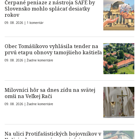
Čerpané peniaze z nástroja SAFE by
Slovensko mohlo splácať desiatky
rokov
09. 08. 2026 |
1 komentár
Obec Tomášikovo vyhlásila tender na
prvú etapu obnovy tamojšieho kaštieľa
09. 08. 2026 |
Žiadne komentáre
Milovníci hôr sa dnes zídu na svätej
omši na Veľkej Rači
09. 08. 2026 |
Žiadne komentáre
Na ulici Protifašistických bojovníkov v