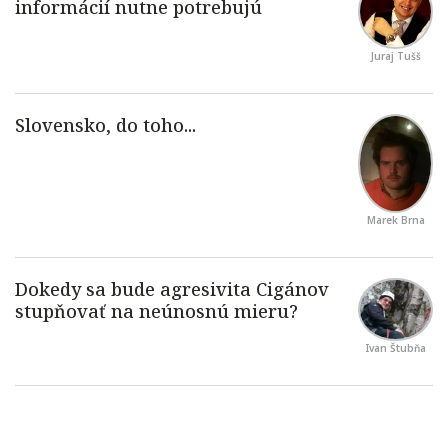
Juraj Tušš
Marek Brna
Ivan Štubňa