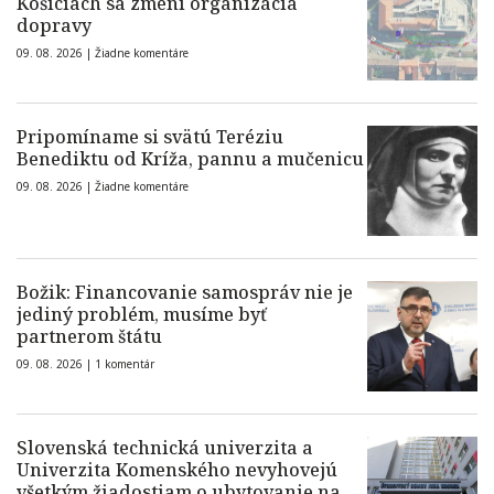
Košiciach sa zmení organizácia
dopravy
09. 08. 2026 |
Žiadne komentáre
Pripomíname si svätú Teréziu
Benediktu od Kríža, pannu a mučenicu
09. 08. 2026 |
Žiadne komentáre
Božik: Financovanie samospráv nie je
jediný problém, musíme byť
partnerom štátu
09. 08. 2026 |
1 komentár
Slovenská technická univerzita a
Univerzita Komenského nevyhovejú
všetkým žiadostiam o ubytovanie na