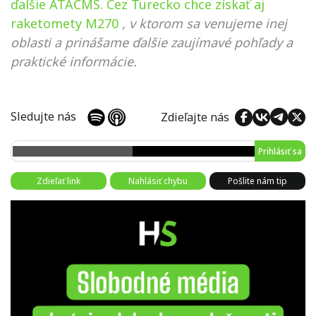
ďalšie ATACMS. Cez Turecko chce získať aj
raketomety M270
, v ktorom sa venujeme inej
oblasti a prinášame ďalšie zaujímavé pohľady a
praktické informácie.
Sledujte nás
Zdieľajte nás
Prihlásiť sa
Zdieľať link
Nahlásiť chybu
Pošlite nám tip