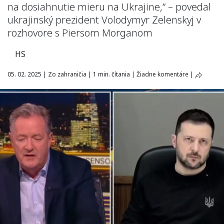
na dosiahnutie mieru na Ukrajine,” – povedal
ukrajinský prezident Volodymyr
Zelenskyj
v
rozhovore s Piersom Morganom
HS
05. 02. 2025
|
Zo zahraničia
|
1 min. čítania
|
Žiadne komentáre
|