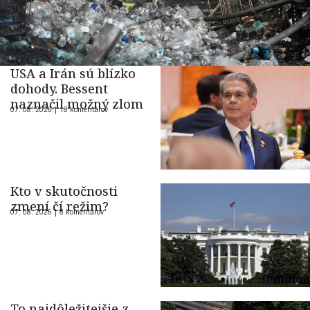
USA a Irán sú blízko
dohody. Bessent
naznačil možný zlom
07. 08. 2026 |
18 komentárov
Kto v skutočnosti
zmení čí režim?
07. 08. 2026 |
8 komentárov
To najdôležitejšie z