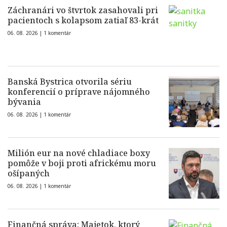
Záchranári vo štvrtok zasahovali pri
pacientoch s kolapsom zatiaľ 83-krát
06. 08. 2026 |
1 komentár
Banská Bystrica otvorila sériu
konferencií o príprave nájomného
bývania
06. 08. 2026 |
1 komentár
Milión eur na nové chladiace boxy
pomôže v boji proti africkému moru
ošípaných
06. 08. 2026 |
1 komentár
Finančná správa: Majetok, ktorý