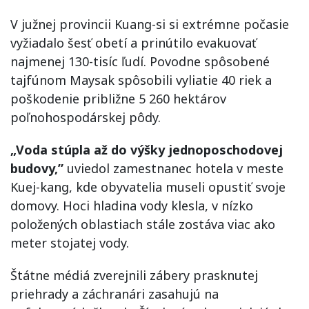
V južnej provincii Kuang-si si extrémne počasie
vyžiadalo šesť obetí a prinútilo evakuovať
najmenej 130-tisíc ľudí. Povodne spôsobené
tajfúnom Maysak spôsobili vyliatie 40 riek a
poškodenie približne 5 260 hektárov
poľnohospodárskej pôdy.
„Voda stúpla až do výšky jednoposchodovej
budovy,”
uviedol zamestnanec hotela v meste
Kuej-kang, kde obyvatelia museli opustiť svoje
domovy. Hoci hladina vody klesla, v nízko
položených oblastiach stále zostáva viac ako
meter stojatej vody.
Štátne médiá zverejnili zábery prasknutej
priehrady a záchranári zasahujú na