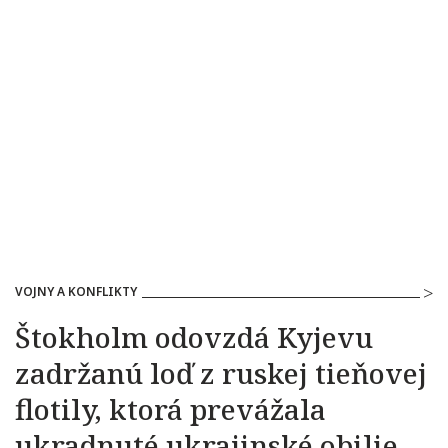
VOJNY A KONFLIKTY
Štokholm odovzdá Kyjevu
zadržanú loď z ruskej tieňovej
flotily, ktorá prevážala
ukradnuté ukrajinské obilie