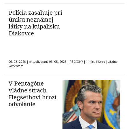
Polícia zasahuje pri
úniku neznámej
látky na kúpalisku
Diakovce
06. 08. 2026
|
Aktualizované 06. 08. 2026
|
REGIÓNY
|
1 min. čítania
|
Žiadne
komentáre
V Pentagóne
vládne strach –
Hegsethovi hrozí
odvolanie