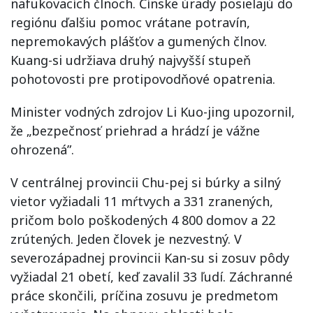
nafukovacích člnoch. Čínske úrady posielajú do
regiónu ďalšiu pomoc vrátane potravín,
nepremokavých plášťov a gumených člnov.
Kuang-si udržiava druhý najvyšší stupeň
pohotovosti pre protipovodňové opatrenia.
Minister vodných zdrojov Li Kuo-jing upozornil,
že „bezpečnosť priehrad a hrádzí je vážne
ohrozená”.
V centrálnej provincii Chu-pej si búrky a silný
vietor vyžiadali 11 mŕtvych a 331 zranených,
pričom bolo poškodených 4 800 domov a 22
zrútených. Jeden človek je nezvestný. V
severozápadnej provincii Kan-su si zosuv pôdy
vyžiadal 21 obetí, keď zavalil 33 ľudí. Záchranné
práce skončili, príčina zosuvu je predmetom