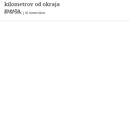
kilometrov od okraja
mesta
05. 08. 2026 |
42 komentárov