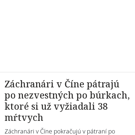
Záchranári v Číne pátrajú
po nezvestných po búrkach,
ktoré si už vyžiadali 38
mŕtvych
Záchranári v Číne pokračujú v pátraní po