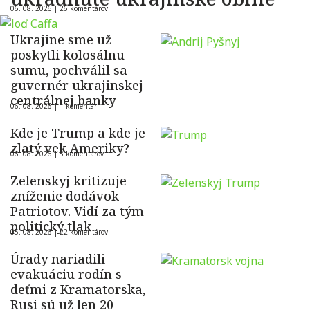
06. 08. 2026 |
26 komentárov
Ukrajine sme už
poskytli kolosálnu
sumu, pochválil sa
guvernér ukrajinskej
centrálnej banky
06. 08. 2026 |
1 komentár
Kde je Trump a kde je
zlatý vek Ameriky?
06. 08. 2026 |
5 komentárov
Zelenskyj kritizuje
zníženie dodávok
Patriotov. Vidí za tým
politický tlak
05. 08. 2026 |
22 komentárov
Úrady nariadili
evakuáciu rodín s
deťmi z Kramatorska,
Rusi sú už len 20