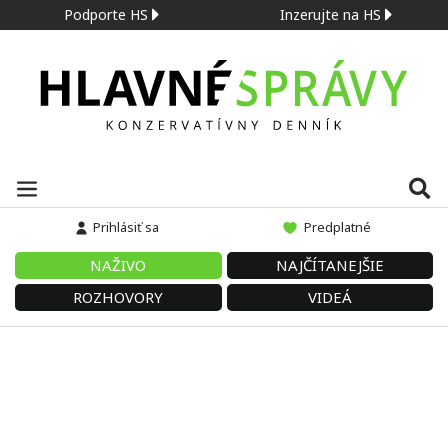
Podporte HS
Inzerujte na HS
Prihlásiť sa
Predplatné
NAŽIVO
NAJČÍTANEJŠIE
ROZHOVORY
VIDEÁ