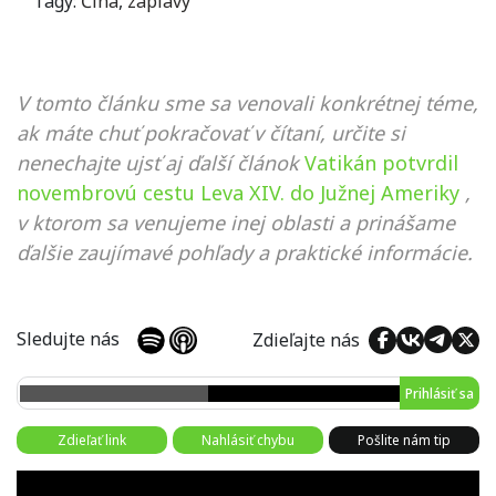
Tagy:
Čína
,
záplavy
V tomto článku sme sa venovali konkrétnej téme,
ak máte chuť pokračovať v čítaní, určite si
nenechajte ujsť aj ďalší článok
Vatikán potvrdil
novembrovú cestu Leva XIV. do Južnej Ameriky
,
v ktorom sa venujeme inej oblasti a prinášame
ďalšie zaujímavé pohľady a praktické informácie.
Sledujte nás
Zdieľajte nás
Prihlásiť sa
Zdieľať link
Nahlásiť chybu
Pošlite nám tip