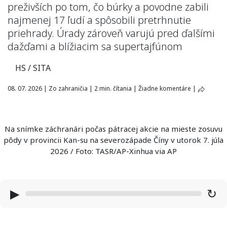
preživších po tom, čo búrky a povodne zabili
najmenej 17 ľudí a spôsobili pretrhnutie
priehrady. Úrady zároveň varujú pred ďalšími
dažďami a blížiacim sa supertajfúnom
HS / SITA
08. 07. 2026
|
Zo zahraničia
|
2 min. čítania
|
Žiadne komentáre
|
Na snímke záchranári počas pátracej akcie na mieste zosuvu
pôdy v provincii Kan-su na severozápade Číny v utorok 7. júla
2026 / Foto: TASR/AP-Xinhua via AP
▶
↻