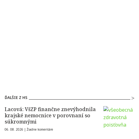
ĎALŠIE Z HS
Lacová: VšZP finančne znevýhodnila
krajské nemocnice v porovnaní so
súkromnými
06. 08. 2026 |
Žiadne komentáre