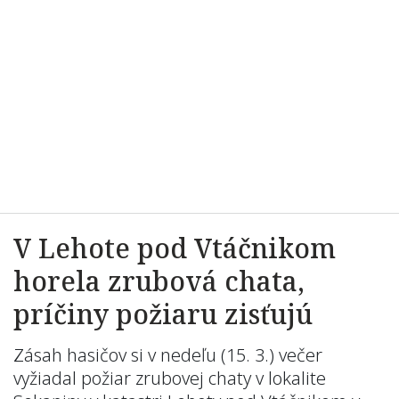
V Lehote pod Vtáčnikom
horela zrubová chata,
príčiny požiaru zisťujú
Zásah hasičov si v nedeľu (15. 3.) večer
vyžiadal požiar zrubovej chaty v lokalite