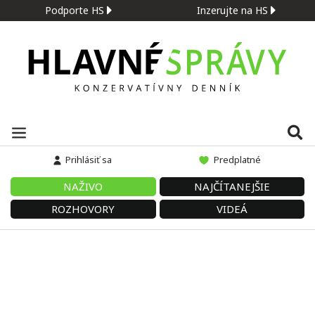
Podporte HS
Inzerujte na HS
Prihlásiť sa
Predplatné
NAŽIVO
NAJČÍTANEJŠIE
ROZHOVORY
VIDEÁ