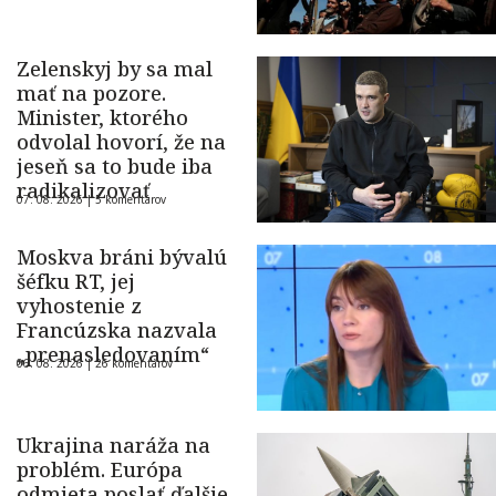
Zelenskyj by sa mal
mať na pozore.
Minister, ktorého
odvolal hovorí, že na
jeseň sa to bude iba
radikalizovať
07. 08. 2026 |
5 komentárov
Moskva bráni bývalú
šéfku RT, jej
vyhostenie z
Francúzska nazvala
„prenasledovaním“
06. 08. 2026 |
26 komentárov
Ukrajina naráža na
problém. Európa
odmieta poslať ďalšie