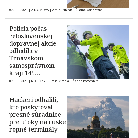
07. 08. 2026
|
Z DOMOVA
|
2 min. čítania
|
Žiadne komentáre
Polícia počas
celoslovenskej
dopravnej akcie
odhalila v
Trnavskom
samosprávnom
kraji 149
priestupkov
07. 08. 2026
|
REGIÓNY
|
1 min. čítania
|
Žiadne komentáre
Hackeri odhalili,
kto poskytoval
presné súradnice
pre útoky na ruské
ropné terminály