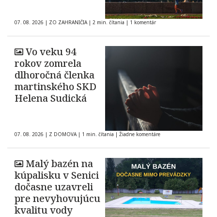
07. 08. 2026
|
ZO ZAHRANIČIA
|
2 min. čítania
|
1 komentár
Vo veku 94
rokov zomrela
dlhoročná členka
martinského SKD
Helena Sudická
07. 08. 2026
|
Z DOMOVA
|
1 min. čítania
|
Žiadne komentáre
Malý bazén na
kúpalisku v Senici
dočasne uzavreli
pre nevyhovujúcu
kvalitu vody