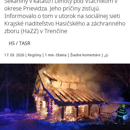
Sekaniny v katastri Lehoty pod Vtáčnikom v
okrese Prievidza. Jeho príčiny zisťujú.
Informovalo o tom v utorok na sociálnej sieti
Krajské riaditeľstvo Hasičského a záchranného
zboru (HaZZ) v Trenčíne
HS / TASR
17. 03. 2026
|
Regióny
|
1 min. čítania
|
Žiadne komentáre
|