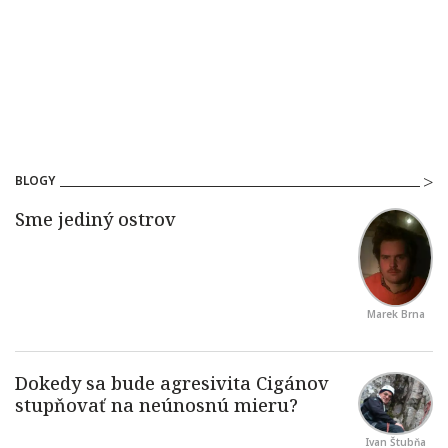
BLOGY
Marek Brna
Ivan Štubňa