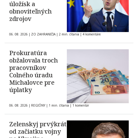
úložísk a
obnoviteľných
zdrojov
06. 08. 2026
|
ZO ZAHRANIČIA
|
2 min. čítania
|
4 komentáre
Prokuratúra
obžalovala troch
pracovníkov
Colného úradu
Michalovce pre
úplatky
06. 08. 2026
|
REGIÓNY
|
1 min. čítania
|
1 komentár
Zelenskyj prvýkrát
od začiatku vojny