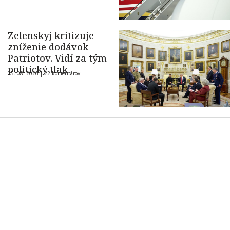
Zelenskyj kritizuje
zníženie dodávok
Patriotov. Vidí za tým
politický tlak
05. 08. 2026 |
22 komentárov