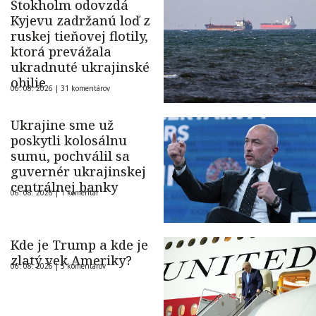
Štokholm odovzdá
Kyjevu zadržanú loď z
ruskej tieňovej flotily,
ktorá prevážala
ukradnuté ukrajinské
obilie
06. 08. 2026 |
31 komentárov
Ukrajine sme už
poskytli kolosálnu
sumu, pochválil sa
guvernér ukrajinskej
centrálnej banky
06. 08. 2026 |
1 komentár
Kde je Trump a kde je
zlatý vek Ameriky?
06. 08. 2026 |
5 komentárov