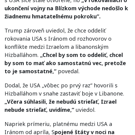
s USA síce stále otvorené, no
„v rokovaniach o
ukončení vojny na Blízkom východe nedošlo k
žiadnemu hmatateľnému pokroku“.
Trump zároveň uviedol, že chce oddeliť
rokovania USA s Iránom od rozhovorov o
konflikte medzi Izraelom a libanonským
Hizballáhom.
„Chcel by som to oddeliť, chcel
by som to mať ako samostatnú vec, pretože
to je samostatné,“
povedal.
Dodal, že USA „vôbec po prvý raz“ hovorili s
Hizballáhom v snahe zastaviť boje v Libanone.
„Včera súhlasili, že nebudú strieľať, Izrael
nebude strieľať, uvidíme,“
uviedol.
Napriek prímeriu, platnému medzi USA a
Iránom od apríla, S
pojené štáty v noci na