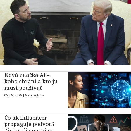
Nová značka AI –
koho chráni a kto ju
musí používať
05. 08. 2026 |
6 komentárov
Čo ak influencer
propaguje podvod?
Zisťovali sme viac