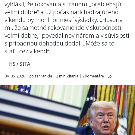
vyhlásil, že rokovania s Iránom „prebiehajú
veľmi dobre“ a už počas nadchádzajúceho
víkendu by mohli priniesť výsledky. „Hovoria
mi, že samotné rokovanie ide v skutočnosti
veľmi dobre,“ povedal novinárom a v súvislosti
s prípadnou dohodou dodal: „Môže sa to
stať…cez víkend“
HS / SITA
04. 06. 2026
|
Zo zahraničia
|
2 min. čítania
|
2 komentáre
|