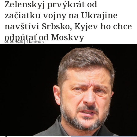
Zelenskyj prvýkrát od
začiatku vojny na Ukrajine
navštívi Srbsko, Kyjev ho chce
odpútať od Moskvy
06. 08. 2026 |
4 komentáre