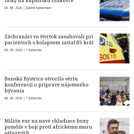
látky na kúpalisku Diakovce
06. 08. 2026 |
Žiadne komentáre
Záchranári vo štvrtok zasahovali pri
pacientoch s kolapsom zatiaľ 83-krát
06. 08. 2026 |
1 komentár
Banská Bystrica otvorila sériu
konferencií o príprave nájomného
bývania
06. 08. 2026 |
1 komentár
Milión eur na nové chladiace boxy
pomôže v boji proti africkému moru
ošípaných