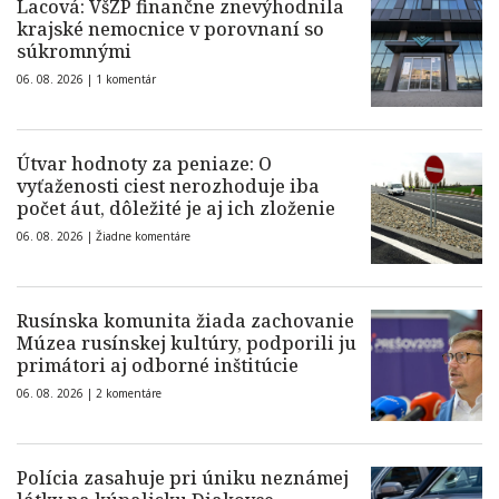
Lacová: VšZP finančne znevýhodnila
krajské nemocnice v porovnaní so
súkromnými
06. 08. 2026 |
1 komentár
Útvar hodnoty za peniaze: O
vyťaženosti ciest nerozhoduje iba
počet áut, dôležité je aj ich zloženie
06. 08. 2026 |
Žiadne komentáre
Rusínska komunita žiada zachovanie
Múzea rusínskej kultúry, podporili ju
primátori aj odborné inštitúcie
06. 08. 2026 |
2 komentáre
Polícia zasahuje pri úniku neznámej