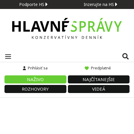
Podporte HS
Inzerujte na HS
Prihlásiť sa
Predplatné
NAŽIVO
NAJČÍTANEJŠIE
ROZHOVORY
VIDEÁ