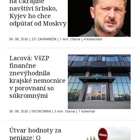
na Ukrajine
navštívi Srbsko,
Kyjev ho chce
odpútať od Moskvy
06. 08. 2026
|
ZO ZAHRANIČIA
|
1 min. čítania
|
4 komentáre
Lacová: VšZP
finančne
znevýhodnila
krajské nemocnice
v porovnaní so
súkromnými
06. 08. 2026
|
EKONOMIKA
|
3 min. čítania
|
1 komentár
Útvar hodnoty za
peniaze: O