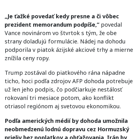
„Je ťažké povedať kedy presne a či vôbec
prezident memorandum podpíše,“
povedal
Vance novinárom vo štvrtok s tým, že obe
strany dolaďujú formulácie. Nádej na dohodu
podporila v piatok ázijské akciové trhy a mierne
znížila ceny ropy.
Trump zostával do piatkového rána nápadne
ticho, hoci podľa zdrojov AFP dohoda potrebuje
už len jeho podpis, čo podčiarkuje nestálosť
rokovaní tri mesiace potom, ako konflikt
otriasol regiónom aj svetovou ekonomikou.
Podľa amerických médií by dohoda umožnila
neobmedzenú lodnú dopravu cez Hormuzský
prieliv bez poplatkov a obťažovania, Irán by