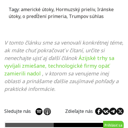
Tagy:
americké útoky
,
Hormuzský prieliv
,
Iránske
útoky
,
o predĺžení prímeria
,
Trumpov súhlas
V tomto článku sme sa venovali konkrétnej téme,
ak máte chuť pokračovať v čítaní, určite si
nenechajte ujsť aj ďalší článok
Ázijské trhy sa
vyvíjali zmiešane, technologické firmy opäť
zamierili nadol
, v ktorom sa venujeme inej
oblasti a prinášame ďalšie zaujímavé pohľady a
praktické informácie.
Sledujte nás
Zdieľajte nás
Prihlásiť sa