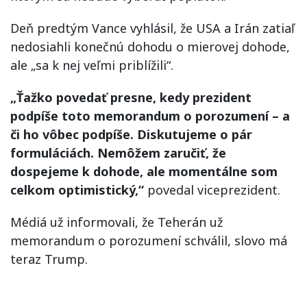
Deň predtým Vance vyhlásil, že USA a Irán zatiaľ
nedosiahli konečnú dohodu o mierovej dohode,
ale „sa k nej veľmi priblížili“.
„Ťažko povedať presne, kedy prezident
podpíše toto memorandum o porozumení – a
či ho vôbec podpíše. Diskutujeme o pár
formuláciách. Nemôžem zaručiť, že
dospejeme k dohode, ale momentálne som
celkom optimistický,“
povedal viceprezident.
Médiá už informovali, že Teherán už
memorandum o porozumení schválil, slovo má
teraz Trump.