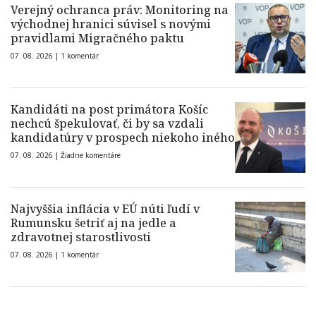
Verejný ochranca práv: Monitoring na
východnej hranici súvisel s novými
pravidlami Migračného paktu
07. 08. 2026 |
1 komentár
Kandidáti na post primátora Košíc
nechcú špekulovať, či by sa vzdali
kandidatúry v prospech niekoho iného
07. 08. 2026 |
Žiadne komentáre
Najvyššia inflácia v EÚ núti ľudí v
Rumunsku šetriť aj na jedle a
zdravotnej starostlivosti
07. 08. 2026 |
1 komentár