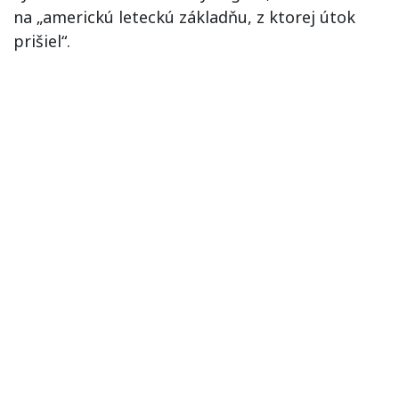
na „americkú leteckú základňu, z ktorej útok
prišiel“.