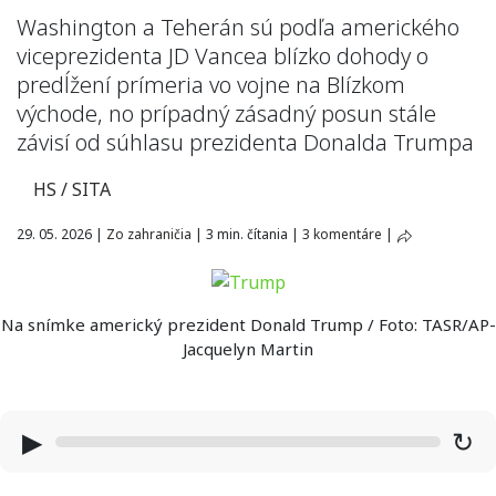
Washington a Teherán sú podľa amerického
viceprezidenta JD Vancea blízko dohody o
predĺžení prímeria vo vojne na Blízkom
východe, no prípadný zásadný posun stále
závisí od súhlasu prezidenta Donalda Trumpa
HS / SITA
29. 05. 2026
|
Zo zahraničia
|
3 min. čítania
|
3 komentáre
|
Na snímke americký prezident Donald Trump / Foto: TASR/AP-
Jacquelyn Martin
▶
↻