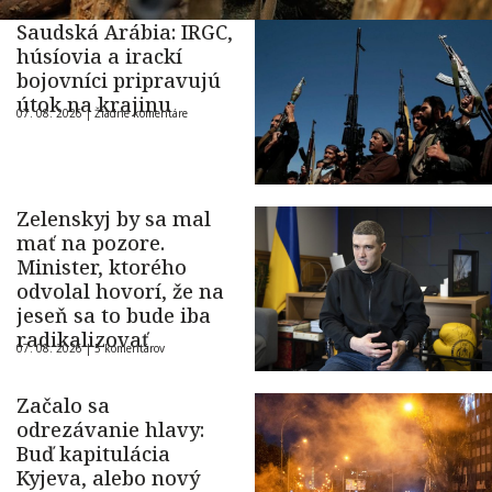
Saudská Arábia: IRGC,
húsíovia a irackí
bojovníci pripravujú
útok na krajinu
07. 08. 2026 |
Žiadne komentáre
Zelenskyj by sa mal
mať na pozore.
Minister, ktorého
odvolal hovorí, že na
jeseň sa to bude iba
radikalizovať
07. 08. 2026 |
5 komentárov
Začalo sa
odrezávanie hlavy:
Buď kapitulácia
Kyjeva, alebo nový