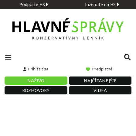
Podporte HS
Inzerujte na HS
Prihlásiť sa
Predplatné
NAŽIVO
NAJČÍTANEJŠIE
ROZHOVORY
VIDEÁ