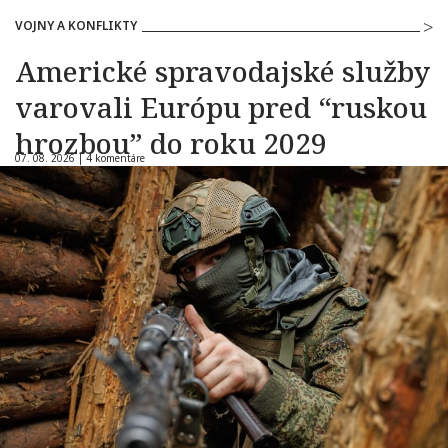
VOJNY A KONFLIKTY
Americké spravodajské služby
varovali Európu pred “ruskou
hrozbou” do roku 2029
07. 08. 2026 |
4 komentáre