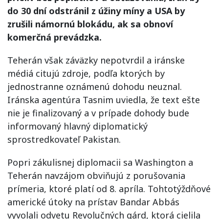
do 30 dní odstránil z úžiny míny a USA by
zrušili námornú blokádu, ak sa obnoví
komerčná prevádzka.
Teherán však záväzky nepotvrdil a iránske
médiá citujú zdroje, podľa ktorých by
jednostranne oznámenú dohodu neuznal.
Iránska agentúra Tasnim uviedla, že text ešte
nie je finalizovaný a v prípade dohody bude
informovaný hlavný diplomatický
sprostredkovateľ Pakistan.
Popri zákulisnej diplomacii sa Washington a
Teherán navzájom obviňujú z porušovania
prímeria, ktoré platí od 8. apríla. Tohtotýždňové
americké útoky na prístav Bandar Abbás
vyvolali odvetu Revolučných gárd, ktorá cielila