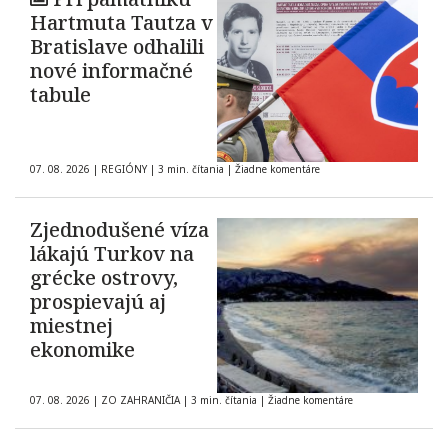
Hartmuta Tautza v
Bratislave odhalili
nové informačné
tabule
07. 08. 2026
|
REGIÓNY
|
3 min. čítania
|
Žiadne komentáre
Zjednodušené víza
lákajú Turkov na
grécke ostrovy,
prospievajú aj
miestnej
ekonomike
07. 08. 2026
|
ZO ZAHRANIČIA
|
3 min. čítania
|
Žiadne komentáre