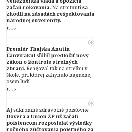
Venezuelská vláda a opozícia
začali rokovania.
Na stretnutí
sa
zhodli na zásadách rešpektovania
národnej suverenity.
15:38
Premiér Thajska Anutin
Čánvirakul
sľúbil
predložiť nový
zákon o kontrole strelných
zbraní.
Reagoval tak na streľbu v
škole, pri ktorej zahynulo najmenej
osem ľudí.
15:36
Aj
súkromné zdravotné poisťovne
Dôvera a Union ZP už začali
poistencom rozposielať výsledky
ročného zúčtovania poistného za