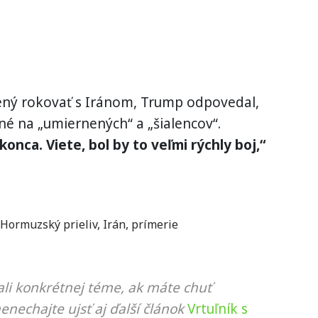
avený rokovať s Iránom, Trump odpovedal,
né na „umiernených“ a „šialencov“.
konca. Viete, bol by to veľmi rýchly boj,“
Hormuzský prieliv
,
Irán
,
prímerie
li konkrétnej téme, ak máte chuť
nenechajte ujsť aj ďalší článok
Vrtuľník s