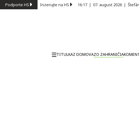
Podporte HS
Inzerujte na HS
16:17
|
07. august 2026
|
Štefá
TITULKA
Z DOMOVA
ZO ZAHRANIČIA
KOMEN