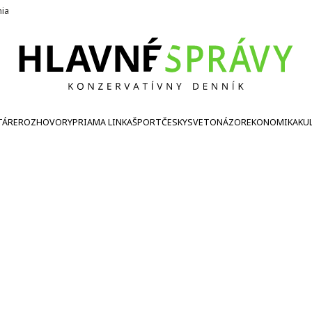
nia
TÁRE
ROZHOVORY
PRIAMA LINKA
ŠPORT
ČESKY
SVETONÁZOR
EKONOMIKA
KU