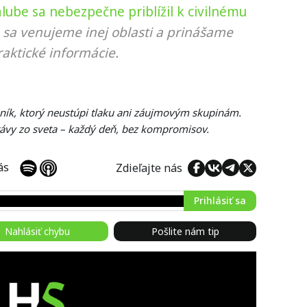
be sa nebezpečne priblížil k civilnému
m sa venujeme inej oblasti a prinášame
aktické informácie.
ník, ktorý neustúpi tlaku ani záujmovým skupinám.
rávy zo sveta – každý deň, bez kompromisov.
 nás
Zdieľajte nás
Prihlásiť sa
Nahlásiť chybu
Pošlite nám tip