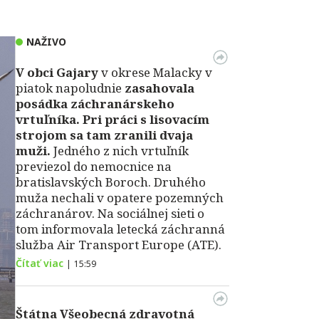
NAŽIVO
V obci Gajary
v okrese Malacky v
piatok napoludnie
zasahovala
posádka záchranárskeho
vrtuľníka. Pri práci s lisovacím
strojom sa tam zranili dvaja
muži.
Jedného z nich vrtuľník
previezol do nemocnice na
bratislavských Boroch. Druhého
muža nechali v opatere pozemných
záchranárov. Na sociálnej sieti o
tom informovala letecká záchranná
služba Air Transport Europe (ATE).
Čítať viac
|
15:59
Štátna Všeobecná zdravotná