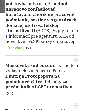
poisťovňa
potvrdila, že
nebude
úhradovo zohľadňovať
horúčavami zhoršené pracovné
podmienky sestier v Agentúrach
domácej ošetrovateľskej
starostlivosti
(ADOS). Vyplynulo to
z informácií pre agentúru SITA od
↻
hovorkyne VšZP Danky Capákovej
Čítať viac
|
15:41
Moskovský súd odsúdil
exriaditeľa
vydavateľstva Popcorn Books
Dmitrija Protopopova na
podmienečný trest 4 roky za
predaj kníh s LGBT+ tematikou.
15:40