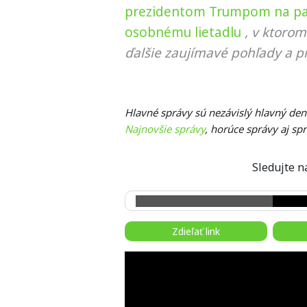
prezidentom Trumpom na palu
osobnému lietadlu
, v ktoro
ďalšie zaujímavé pohľady a pr
Hlavné správy sú nezávislý hlavný den
Najnovšie správy
, horúce správy aj sp
Sledujte
Zdieľať link