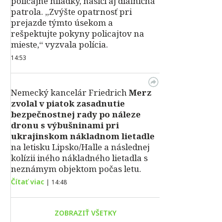
policajné hliadky, hasiči aj diaľničná
patrola. „Zvýšte opatrnosť pri
prejazde týmto úsekom a
rešpektujte pokyny policajtov na
mieste,“ vyzvala polícia.
14:53
Nemecký kancelár Friedrich
Merz
zvolal v piatok zasadnutie
bezpečnostnej rady po náleze
dronu s výbušninami pri
ukrajinskom nákladnom lietadle
na letisku Lipsko/Halle a následnej
kolízii iného nákladného lietadla s
neznámym objektom počas letu.
Čítať viac
|
14:48
ZOBRAZIŤ VŠETKY