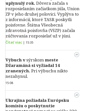
uplynulý rok.
Dôvera začala s
rozposielaním začiatkom júla, Union
ZP v jeho druhej polovici. Vyplýva to
z informácií, ktoré TASR poskytli
poisťovne. Štátna Všeobecná
zdravotná poisťovňa (VšZP) začala
zúčtovania rozposielať už v júni.
Čítať viac
|
15:35
Výbuch v
sýrskom
meste
Džaramáná si vyžiadal 14
zranených.
Pri výbuchu nikto
nezahynul.
15:08
Ukrajina požiadala Európsku
komisiu o poskytnutie