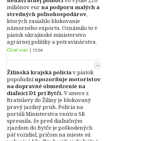
nenávratnej pomoci
vo výške 220
miliónov eur
na podporu malých a
stredných poľnohospodárov
,
ktorých zasiahlo blokovanie
námorného exportu. Oznámilo to v
piatok ukrajinské ministerstvo
agrárnej politiky a potravinárstva.
Čítať viac
|
15:04
Žilinská krajská polícia
v piatok
popoludní
upozorňuje motoristov
na dopravné obmedzenie na
diaľnici D1 pri Bytči.
V smere z
Bratislavy do Žiliny je blokovaný
pravý jazdný pruh. Polícia na
portáli Ministerstva vnútra SR
spresnila, že pred diaľničným
zjazdom do Bytče je poškodených
päť vozidiel, pričom na mieste sú