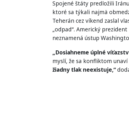
Spojené štáty predložili Irá
ktoré sa týkali najmä obmed
Teherán cez víkend zaslal vla
„odpad“. Americký prezident 
neznamená ústup Washingto
„Dosiahneme úplné víťazstv
myslí, že sa konfliktom una
žiadny tlak neexistuje,“
doda