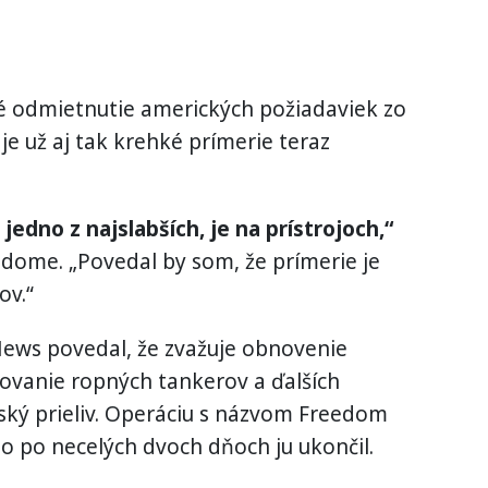
 odmietnutie amerických požiadaviek zo
je už aj tak krehké prímerie teraz
jedno z najslabších, je na prístrojoch,“
dome. „Povedal by som, že prímerie je
ov.“
News povedal, že zvažuje obnovenie
ovanie ropných tankerov a ďalších
ký prieliv. Operáciu s názvom Freedom
no po necelých dvoch dňoch ju ukončil.