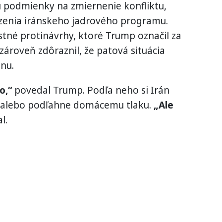
nu podmienky na zmiernenie konfliktu,
zenia iránskeho jadrového programu.
stné protinávrhy, ktoré Trump označil za
zároveň zdôraznil, že patová situácia
nu.
o,“
povedal Trump. Podľa neho si Irán
ví alebo podľahne domácemu tlaku.
„Ale
l.