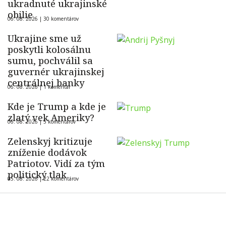
ukradnuté ukrajinské
obilie
06. 08. 2026 |
30 komentárov
Ukrajine sme už
poskytli kolosálnu
sumu, pochválil sa
guvernér ukrajinskej
centrálnej banky
06. 08. 2026 |
1 komentár
Kde je Trump a kde je
zlatý vek Ameriky?
06. 08. 2026 |
5 komentárov
Zelenskyj kritizuje
zníženie dodávok
Patriotov. Vidí za tým
politický tlak
05. 08. 2026 |
22 komentárov