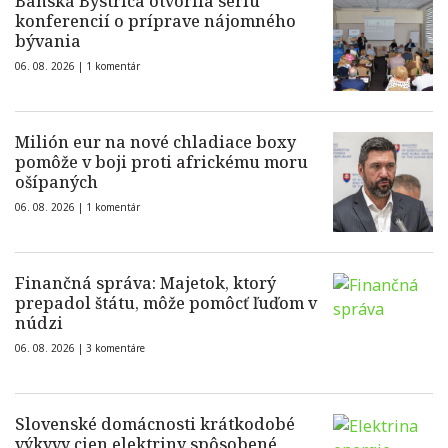
Banská Bystrica otvorila sériu
konferencií o príprave nájomného
bývania
06. 08. 2026 |
1 komentár
Milión eur na nové chladiace boxy
pomôže v boji proti africkému moru
ošípaných
06. 08. 2026 |
1 komentár
Finančná správa: Majetok, ktorý
prepadol štátu, môže pomôcť ľuďom v
núdzi
06. 08. 2026 |
3 komentáre
Slovenské domácnosti krátkodobé
výkyvy cien elektriny spôsobené