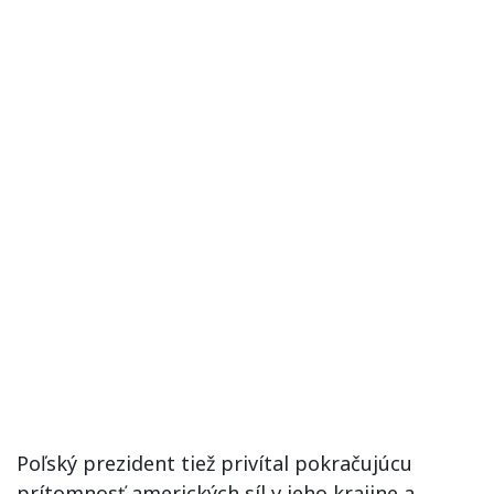
Poľský prezident tiež privítal pokračujúcu
prítomnosť amerických síl v jeho krajine a