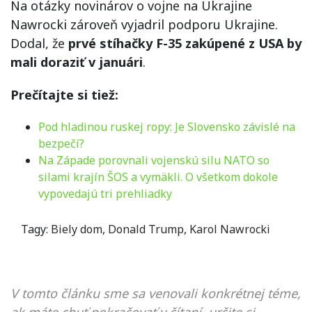
Na otázky novinárov o vojne na Ukrajine
Nawrocki zároveň vyjadril podporu Ukrajine.
Dodal, že
prvé stíhačky F-35 zakúpené z USA by
mali doraziť v januári
.
Prečítajte si tiež:
Pod hladinou ruskej ropy: Je Slovensko závislé na
bezpečí?
Na Západe porovnali vojenskú silu NATO so
silami krajín ŠOS a vymäkli. O všetkom dokole
vypovedajú tri prehliadky
Tagy:
Biely dom
,
Donald Trump
,
Karol Nawrocki
V tomto článku sme sa venovali konkrétnej téme,
ak máte chuť pokračovať v čítaní, určite si