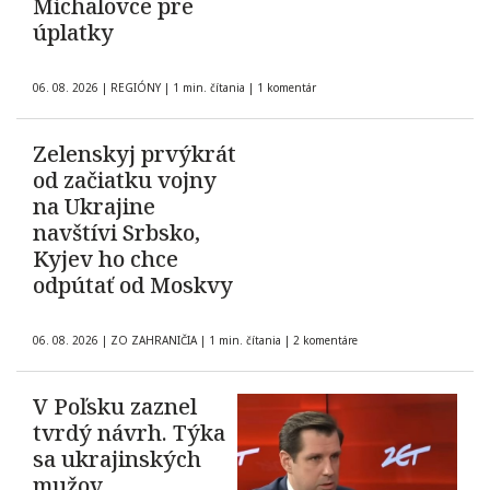
Michalovce pre
úplatky
06. 08. 2026
|
REGIÓNY
|
1 min. čítania
|
1 komentár
Zelenskyj prvýkrát
od začiatku vojny
na Ukrajine
navštívi Srbsko,
Kyjev ho chce
odpútať od Moskvy
06. 08. 2026
|
ZO ZAHRANIČIA
|
1 min. čítania
|
2 komentáre
V Poľsku zaznel
tvrdý návrh. Týka
sa ukrajinských
mužov