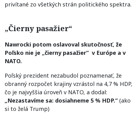
privítané zo všetkých strán politického spektra.
„Čierny pasažier“
Nawrocki potom oslavoval skutočnosť, že
Poľsko nie je „čierny pasažier“ v Európe a v
NATO.
Poľský prezident nezabudol poznamenať, že
obranný rozpočet krajiny vzrástol na 4,7 % HDP,
čo je najvyššia úroveň v NATO, a dodal:
„Nezastavíme sa: dosiahneme 5 % HDP.“
(ako
si to želá Trump)