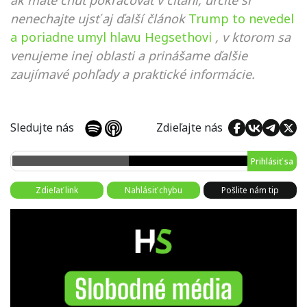
nenechajte ujsť aj ďalší článok
Trump to nevedel
a poriadne umyl hlavu Hegsethovi
, v ktorom sa
venujeme inej oblasti a prinášame ďalšie
zaujímavé pohľady a praktické informácie.
Sledujte nás
Zdieľajte nás
Prihlásiť sa
Zdieľať link
Nahlásiť chybu
Pošlite nám tip