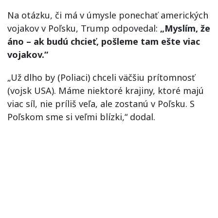
Na otázku, či má v úmysle ponechať amerických
vojakov v Poľsku, Trump odpovedal:
„Myslím, že
áno – ak budú chcieť, pošleme tam ešte viac
vojakov.“
„Už dlho by (Poliaci) chceli väčšiu prítomnosť
(vojsk USA). Máme niektoré krajiny, ktoré majú
viac síl, nie príliš veľa, ale zostanú v Poľsku. S
Poľskom sme si veľmi blízki,“ dodal.