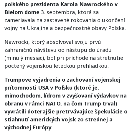
poľského prezidenta Karola Nawrockého v
Bielom dome
3. septembra, ktorá sa
zameriavala na zastavené rokovania o ukončení
vojny na Ukrajine a bezpečnostné obavy Poľska.
Nawrocki, ktorý absolvoval svoju prvú
zahraničnú návštevu od nástupu do úradu
(minulý mesiac), bol pri príchode na stretnutie
poctený vojenskou leteckou prehliadkou.
Trumpove vyjadrenia o zachovaní vojenskej
prítomnosti USA v Poľsku (ktoré je,
mimochodom, lídrom v zvyšovaní výdavkov na
obranu v rámci NATO, na čom Trump trval)
vyvrátili doterajšie pretrvávajúce špekulácie o
stiahnutí amerických vojsk zo strednej a
východnej Európy
.