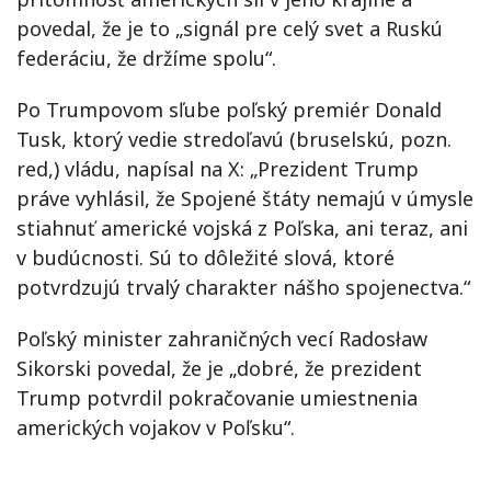
povedal, že je to „signál pre celý svet a Ruskú
federáciu, že držíme spolu“.
Po Trumpovom sľube poľský premiér Donald
Tusk, ktorý vedie stredoľavú (bruselskú, pozn.
red,) vládu, napísal na X: „Prezident Trump
práve vyhlásil, že Spojené štáty nemajú v úmysle
stiahnuť americké vojská z Poľska, ani teraz, ani
v budúcnosti. Sú to dôležité slová, ktoré
potvrdzujú trvalý charakter nášho spojenectva.“
Poľský minister zahraničných vecí Radosław
Sikorski povedal, že je „dobré, že prezident
Trump potvrdil pokračovanie umiestnenia
amerických vojakov v Poľsku“.