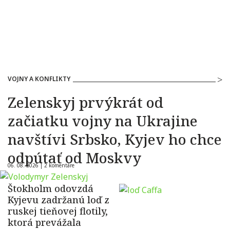
VOJNY A KONFLIKTY
Zelenskyj prvýkrát od
začiatku vojny na Ukrajine
navštívi Srbsko, Kyjev ho chce
odpútať od Moskvy
06. 08. 2026 |
2 komentáre
Štokholm odovzdá
Kyjevu zadržanú loď z
ruskej tieňovej flotily,
ktorá prevážala