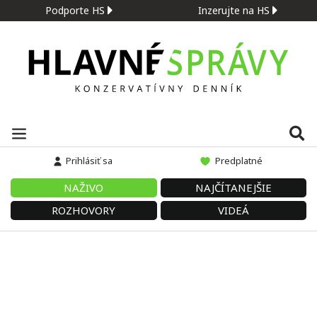
Podporte HS
Inzerujte na HS
Prihlásiť sa
Predplatné
NAŽIVO
NAJČÍTANEJŠIE
ROZHOVORY
VIDEÁ