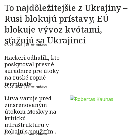
To najdôležitejšie z Ukrajiny –
Rusi blokujú prístavy, EÚ
blokuje vývoz kvótami,
sťažujú sa Ukrajinci
07. 08. 2026 |
26 komentárov
Hackeri odhalili, kto
poskytoval presné
súradnice pre útoky
na ruské ropné
terminály
07. 08. 2026 |
67 komentárov
Litva varuje pred
zinscenovaným
útokom Moskvy na
kritickú
infraštruktúru v
Pobaltí s použitím
07. 08. 2026 |
13 komentárov