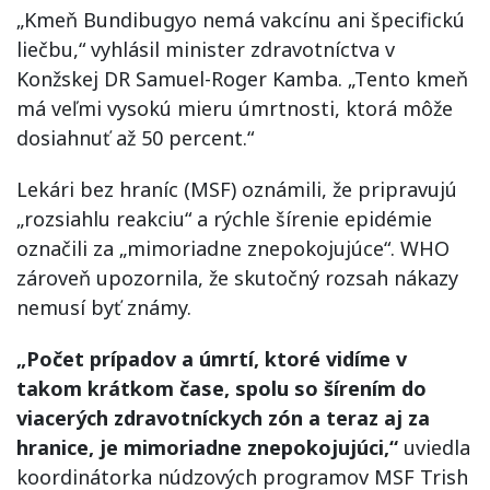
„Kmeň Bundibugyo nemá vakcínu ani špecifickú
liečbu,“ vyhlásil minister zdravotníctva v
Konžskej DR Samuel-Roger Kamba. „Tento kmeň
má veľmi vysokú mieru úmrtnosti, ktorá môže
dosiahnuť až 50 percent.“
Lekári bez hraníc (MSF) oznámili, že pripravujú
„rozsiahlu reakciu“ a rýchle šírenie epidémie
označili za „mimoriadne znepokojujúce“. WHO
zároveň upozornila, že skutočný rozsah nákazy
nemusí byť známy.
„Počet prípadov a úmrtí, ktoré vidíme v
takom krátkom čase, spolu so šírením do
viacerých zdravotníckych zón a teraz aj za
hranice, je mimoriadne znepokojujúci,“
uviedla
koordinátorka núdzových programov MSF Trish