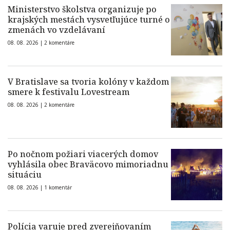
Ministerstvo školstva organizuje po
krajských mestách vysvetľujúce turné o
zmenách vo vzdelávaní
08. 08. 2026 |
2 komentáre
V Bratislave sa tvoria kolóny v každom
smere k festivalu Lovestream
08. 08. 2026 |
2 komentáre
Po nočnom požiari viacerých domov
vyhlásila obec Braväcovo mimoriadnu
situáciu
08. 08. 2026 |
1 komentár
Polícia varuje pred zverejňovaním