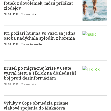
fotiek z dovoleniek, môžu prilákať
zlodejov
08. 08. 2026 |
2 komentáre
Pri požiari humna vo Važci sa jedna
osoba nadýchala splodín z horenia
08. 08. 2026 |
Žiadne komentáre
Brusel po migračnej kríze v Ceute
vyzval Metu a TikTok na dôslednejší
boj proti dezinformáciám
08. 08. 2026 |
2 komentáre
Výluky v Čope obmedzia priame
vlakové spojenia do Mukačeva