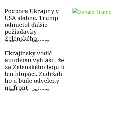
ukrajinského dronu
Podpora Ukrajiny v
USA slabne. Trump
odmietol ďalšie
požiadavky
Zelenského
07. 08. 2026 |
50 komentárov
Ukrajinský vodič
autobusu vyhlásil, že
za Zelenského bojujú
len hlupáci. Zadržali
ho a bude odvelený
na front
07. 08. 2026 |
23 komentárov