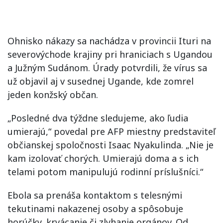
Ohnisko nákazy sa nachádza v provincii Ituri na
severovýchode krajiny pri hraniciach s Ugandou
a Južným Sudánom. Úrady potvrdili, že vírus sa
už objavil aj v susednej Ugande, kde zomrel
jeden konžský občan.
„Posledné dva týždne sledujeme, ako ľudia
umierajú,“ povedal pre AFP miestny predstaviteľ
občianskej spoločnosti Isaac Nyakulinda. „Nie je
kam izolovať chorých. Umierajú doma a s ich
telami potom manipulujú rodinní príslušníci.“
Ebola sa prenáša kontaktom s telesnými
tekutinami nakazenej osoby a spôsobuje
horúčky, krvácanie či zlyhanie orgánov. Od