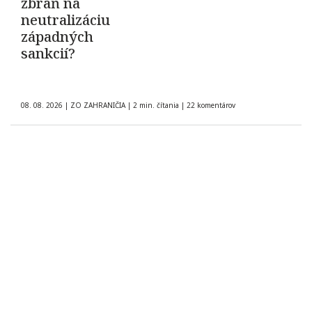
zbraň na
neutralizáciu
západných
sankcií?
08. 08. 2026
|
ZO ZAHRANIČIA
|
2 min. čítania
|
22 komentárov