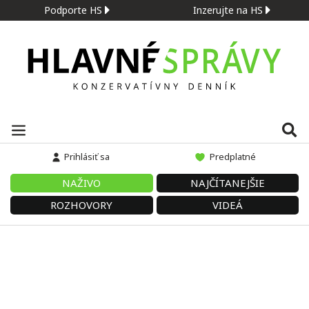
Podporte HS
Inzerujte na HS
Prihlásiť sa
Predplatné
NAŽIVO
NAJČÍTANEJŠIE
ROZHOVORY
VIDEÁ