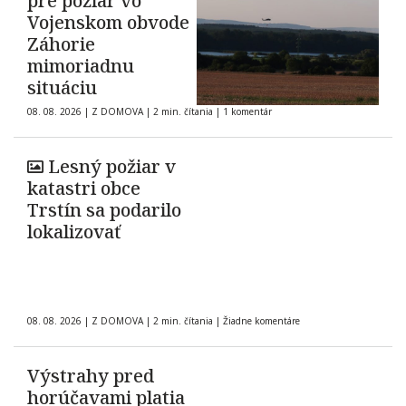
pre požiar vo
Vojenskom obvode
Záhorie
mimoriadnu
situáciu
08. 08. 2026
|
Z DOMOVA
|
2 min. čítania
|
1 komentár
Lesný požiar v
katastri obce
Trstín sa podarilo
lokalizovať
08. 08. 2026
|
Z DOMOVA
|
2 min. čítania
|
Žiadne komentáre
Výstrahy pred
horúčavami platia