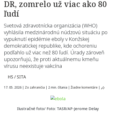
DR, zomrelo už viac ako 80
ľudí
Svetová zdravotnícka organizácia (WHO)
vyhlásila medzinárodnú núdzovú situáciu po
vypuknutí epidémie eboly v Konžskej
demokratickej republike, kde ochoreniu
podľahlo už viac než 80 ľudí. Úrady zároveň
upozorňujú, že proti aktuálnemu kmeňu
vírusu neexistuje vakcína
HS / SITA
17. 05. 2026
|
Zo zahraničia
|
2 min. čítania
|
Žiadne komentáre
|
Ilustračné foto/ Foto: TASR/AP-Jerome Delay