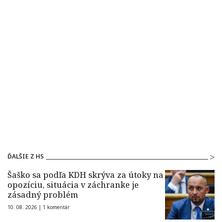
ĎALŠIE Z HS
Šaško sa podľa KDH skrýva za útoky na
opozíciu, situácia v záchranke je
zásadný problém
10. 08. 2026 |
1 komentár