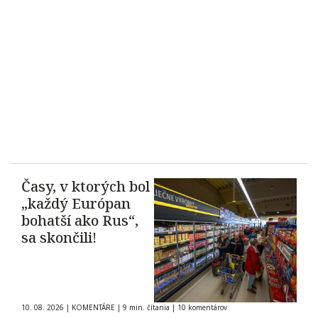
Časy, v ktorých bol
„každý Európan
bohatší ako Rus“,
sa skončili!
10. 08. 2026
|
KOMENTÁRE
|
9 min. čítania
|
10 komentárov