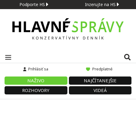
Podporte HS
Inzerujte na HS
Prihlásiť sa
Predplatné
NAŽIVO
NAJČÍTANEJŠIE
ROZHOVORY
VIDEÁ