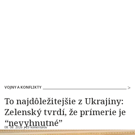
VOJNY A KONFLIKTY
To najdôležitejšie z Ukrajiny:
Zelenský tvrdí, že prímerie je
“nevyhnutné”
08. 08. 2026 |
29 komentárov