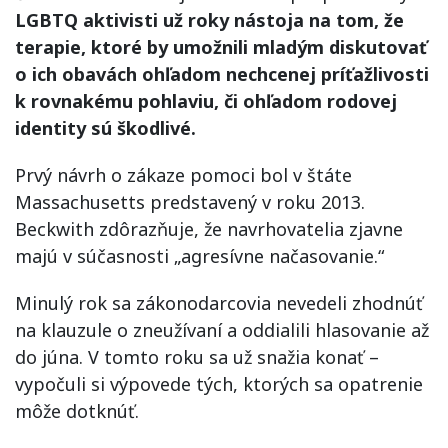
LGBTQ aktivisti už roky nástoja na tom, že
terapie, ktoré by umožnili mladým diskutovať
o ich obavách ohľadom nechcenej príťažlivosti
k rovnakému pohlaviu, či ohľadom rodovej
identity sú škodlivé.
Prvý návrh o zákaze pomoci bol v štáte
Massachusetts predstavený v roku 2013.
Beckwith zdôrazňuje, že navrhovatelia zjavne
majú v súčasnosti „agresívne načasovanie.“
Minulý rok sa zákonodarcovia nevedeli zhodnúť
na klauzule o zneužívaní a oddialili hlasovanie až
do júna. V tomto roku sa už snažia konať –
vypočuli si výpovede tých, ktorých sa opatrenie
môže dotknúť.