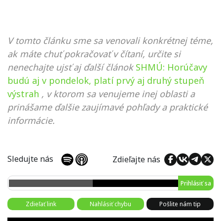
V tomto článku sme sa venovali konkrétnej téme,
ak máte chuť pokračovať v čítaní, určite si
nenechajte ujsť aj ďalší článok
SHMÚ: Horúčavy
budú aj v pondelok, platí prvý aj druhý stupeň
výstrah
, v ktorom sa venujeme inej oblasti a
prinášame ďalšie zaujímavé pohľady a praktické
informácie.
Sledujte nás
Zdieľajte nás
Prihlásiť sa
Zdieľať link
Nahlásiť chybu
Pošlite nám tip