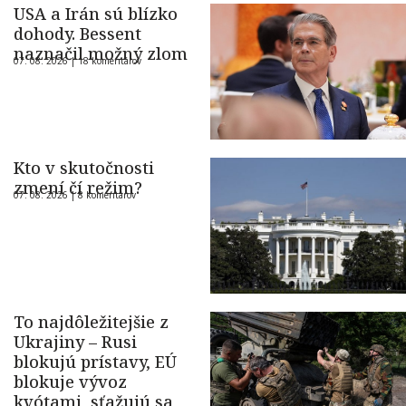
USA a Irán sú blízko
dohody. Bessent
naznačil možný zlom
07. 08. 2026 |
18 komentárov
Kto v skutočnosti
zmení čí režim?
07. 08. 2026 |
8 komentárov
To najdôležitejšie z
Ukrajiny – Rusi
blokujú prístavy, EÚ
blokuje vývoz
kvótami, sťažujú sa