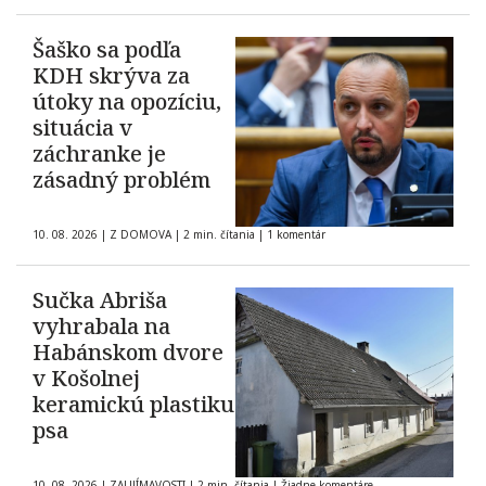
Šaško sa podľa
KDH skrýva za
útoky na opozíciu,
situácia v
záchranke je
zásadný problém
10. 08. 2026
|
Z DOMOVA
|
2 min. čítania
|
1 komentár
Sučka Abriša
vyhrabala na
Habánskom dvore
v Košolnej
keramickú plastiku
psa
10. 08. 2026
|
ZAUJÍMAVOSTI
|
2 min. čítania
|
Žiadne komentáre