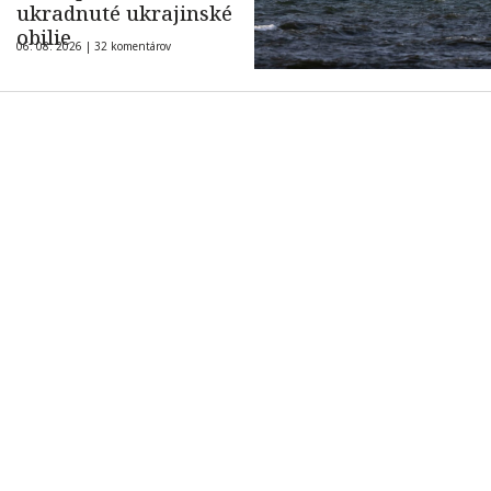
ukradnuté ukrajinské
obilie
06. 08. 2026 |
32 komentárov