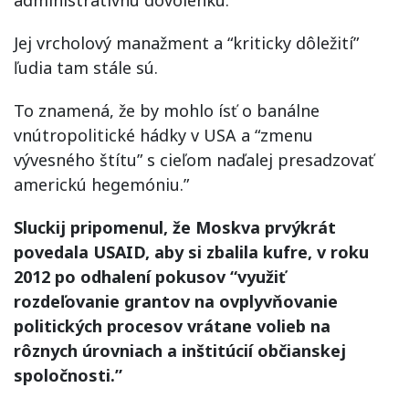
administratívnu dovolenku.
Jej vrcholový manažment a “kriticky dôležití”
ľudia tam stále sú.
To znamená, že by mohlo ísť o banálne
vnútropolitické hádky v USA a “zmenu
vývesného štítu” s cieľom naďalej presadzovať
americkú hegemóniu.”
Sluckij pripomenul, že Moskva prvýkrát
povedala USAID, aby si zbalila kufre, v roku
2012 po odhalení pokusov “využiť
rozdeľovanie grantov na ovplyvňovanie
politických procesov vrátane volieb na
rôznych úrovniach a inštitúcií občianskej
spoločnosti.”