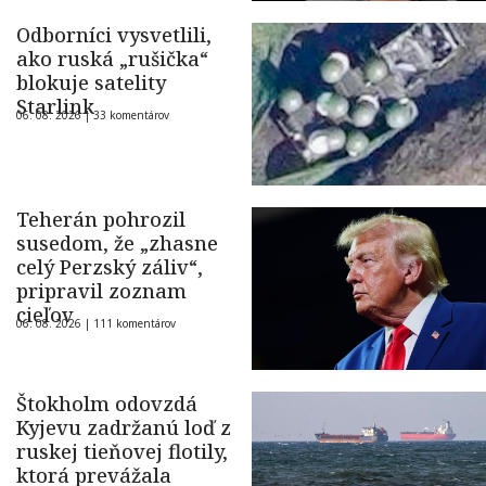
Odborníci vysvetlili,
ako ruská „rušička“
blokuje satelity
Starlink
06. 08. 2026 |
33 komentárov
Teherán pohrozil
susedom, že „zhasne
celý Perzský záliv“,
pripravil zoznam
cieľov
06. 08. 2026 |
111 komentárov
Štokholm odovzdá
Kyjevu zadržanú loď z
ruskej tieňovej flotily,
ktorá prevážala