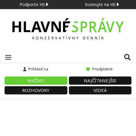
Podporte HS
Inzerujte na HS
Prihlásiť sa
Predplatné
NAŽIVO
NAJČÍTANEJŠIE
ROZHOVORY
VIDEÁ