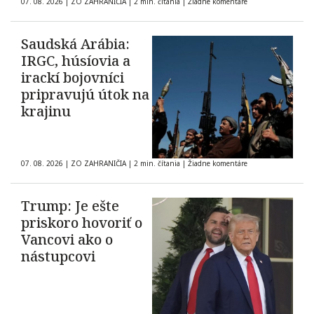
07. 08. 2026
|
ZO ZAHRANIČIA
|
2 min. čítania
|
Žiadne komentáre
Saudská Arábia:
IRGC, húsíovia a
irackí bojovníci
pripravujú útok na
krajinu
07. 08. 2026
|
ZO ZAHRANIČIA
|
2 min. čítania
|
Žiadne komentáre
Trump: Je ešte
priskoro hovoriť o
Vancovi ako o
nástupcovi