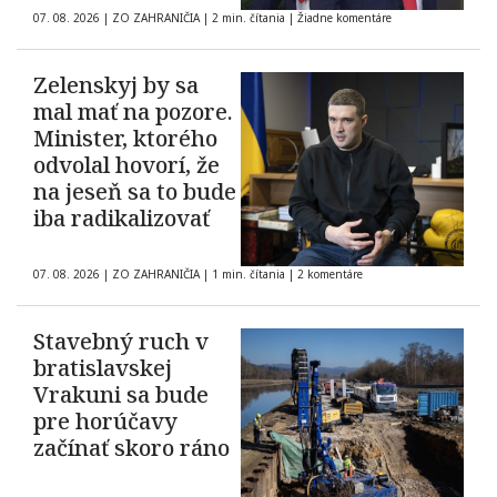
07. 08. 2026
|
ZO ZAHRANIČIA
|
2 min. čítania
|
Žiadne komentáre
Zelenskyj by sa
mal mať na pozore.
Minister, ktorého
odvolal hovorí, že
na jeseň sa to bude
iba radikalizovať
07. 08. 2026
|
ZO ZAHRANIČIA
|
1 min. čítania
|
2 komentáre
Stavebný ruch v
bratislavskej
Vrakuni sa bude
pre horúčavy
začínať skoro ráno