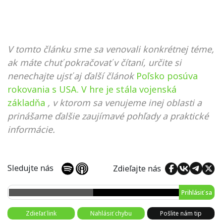
V tomto článku sme sa venovali konkrétnej téme,
ak máte chuť pokračovať v čítaní, určite si
nenechajte ujsť aj ďalší článok
Poľsko posúva
rokovania s USA. V hre je stála vojenská
základňa
, v ktorom sa venujeme inej oblasti a
prinášame ďalšie zaujímavé pohľady a praktické
informácie.
Sledujte nás
Zdieľajte nás
Prihlásiť sa
Zdieľať link
Nahlásiť chybu
Pošlite nám tip