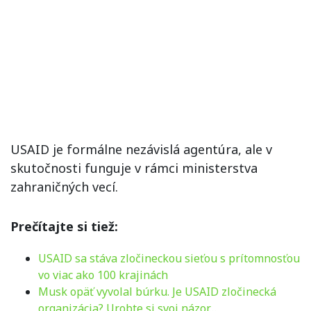
USAID je formálne nezávislá agentúra, ale v
skutočnosti funguje v rámci ministerstva
zahraničných vecí.
Prečítajte si tiež:
USAID sa stáva zločineckou sieťou s prítomnosťou
vo viac ako 100 krajinách
Musk opäť vyvolal búrku. Je USAID zločinecká
organizácia? Urobte si svoj názor…