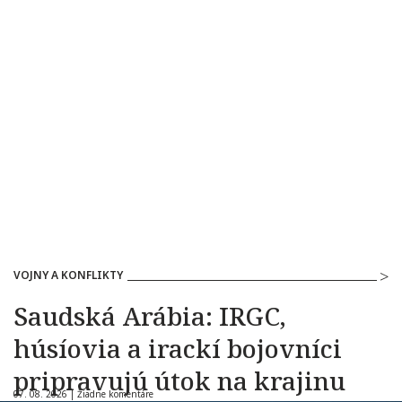
VOJNY A KONFLIKTY
Saudská Arábia: IRGC,
húsíovia a irackí bojovníci
pripravujú útok na krajinu
07. 08. 2026 |
Žiadne komentáre