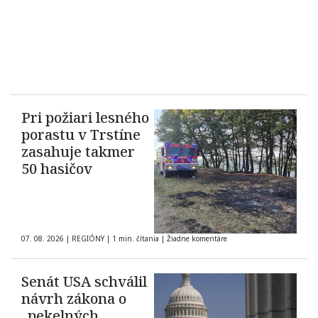
Pri požiari lesného
porastu v Trstíne
zasahuje takmer
50 hasičov
07. 08. 2026
|
REGIÓNY
|
1 min. čítania
|
Žiadne komentáre
Senát USA schválil
návrh zákona o
„pekelných