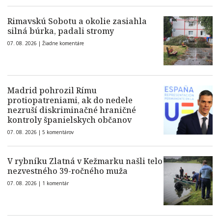
Rimavskú Sobotu a okolie zasiahla
silná búrka, padali stromy
07. 08. 2026 |
Žiadne komentáre
Madrid pohrozil Rímu
protiopatreniami, ak do nedele
nezruší diskriminačné hraničné
kontroly španielskych občanov
07. 08. 2026 |
5 komentárov
V rybníku Zlatná v Kežmarku našli telo
nezvestného 39-ročného muža
07. 08. 2026 |
1 komentár