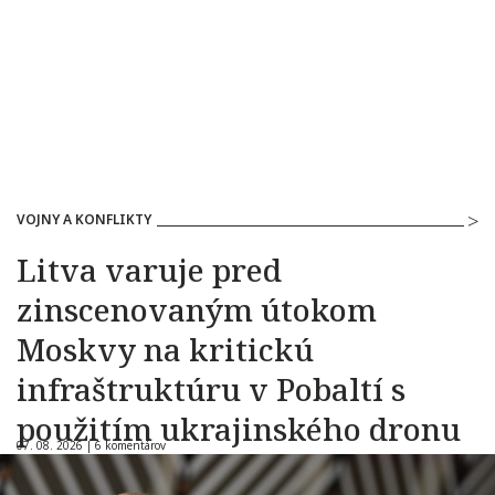
VOJNY A KONFLIKTY
Litva varuje pred
zinscenovaným útokom
Moskvy na kritickú
infraštruktúru v Pobaltí s
použitím ukrajinského dronu
07. 08. 2026 |
6 komentárov