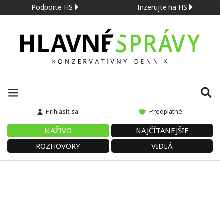
Podporte HS
Inzerujte na HS
Prihlásiť sa
Predplatné
NAŽIVO
NAJČÍTANEJŠIE
ROZHOVORY
VIDEÁ