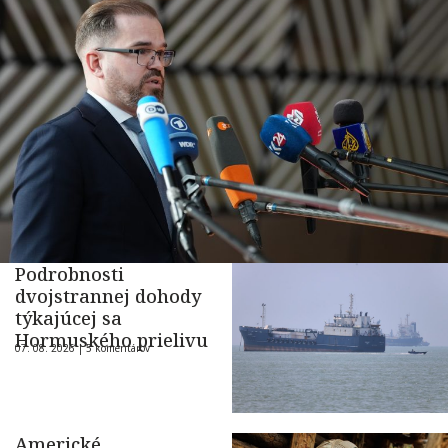
Podrobnosti
dvojstrannej dohody
týkajúcej sa
Hormuského prielivu
07. 08. 2026 |
5 komentárov
Americké