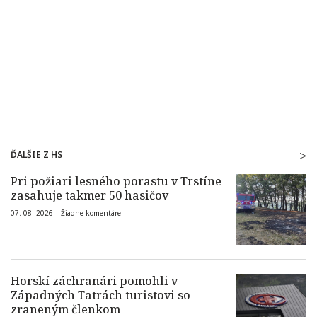
ĎALŠIE Z HS
Pri požiari lesného porastu v Trstíne
zasahuje takmer 50 hasičov
07. 08. 2026 |
Žiadne komentáre
Horskí záchranári pomohli v
Západných Tatrách turistovi so
zraneným členkom