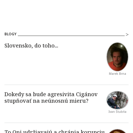
BLOGY
Marek Brna
Ivan Štubňa