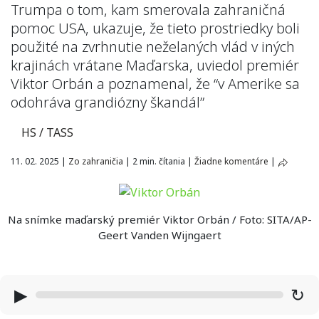
Trumpa o tom, kam smerovala zahraničná
pomoc USA, ukazuje, že tieto prostriedky boli
použité na zvrhnutie neželaných vlád v iných
krajinách vrátane Maďarska, uviedol premiér
Viktor Orbán a poznamenal, že “v Amerike sa
odohráva grandiózny škandál”
HS / TASS
11. 02. 2025
|
Zo zahraničia
|
2 min. čítania
|
Žiadne komentáre
|
Na snímke maďarský premiér Viktor Orbán / Foto: SITA/AP-
Geert Vanden Wijngaert
▶
↻