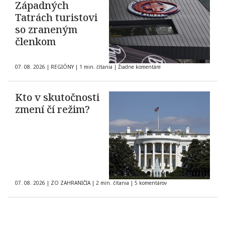
Západných
Tatrách turistovi
so zraneným
členkom
07. 08. 2026
|
REGIÓNY
|
1 min. čítania
|
Žiadne komentáre
Kto v skutočnosti
zmení čí režim?
07. 08. 2026
|
ZO ZAHRANIČIA
|
2 min. čítania
|
5 komentárov