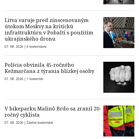
Litva varuje pred zinscenovaným
útokom Moskvy na kritickú
infraštruktúru v Pobaltí s použitím
ukrajinského dronu
07. 08. 2026 |
6 komentárov
Polícia obvinila 45-ročného
Kežmarčana z týrania blízkej osoby
07. 08. 2026 |
1 komentár
V bikeparku Malinô Brdo sa zranil 20-
ročný cyklista
07. 08. 2026 |
Žiadne komentáre