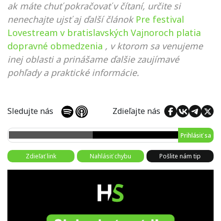
ak máte chuť pokračovať v čítaní, určite si
nenechajte ujsť aj ďalší článok
Pre festival
Lovestream v bratislavských Vajnoroch platia
dopravné obmedzenia
, v ktorom sa venujeme
inej oblasti a prinášame ďalšie zaujímavé
pohľady a praktické informácie.
Sledujte nás
Zdieľajte nás
Prihlásiť sa
Zdieľať link
Nahlásiť chybu
Pošlite nám tip