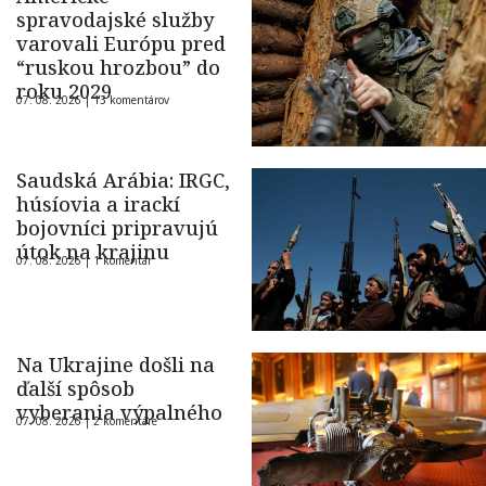
spravodajské služby
varovali Európu pred
“ruskou hrozbou” do
roku 2029
07. 08. 2026 |
13 komentárov
Saudská Arábia: IRGC,
húsíovia a irackí
bojovníci pripravujú
útok na krajinu
07. 08. 2026 |
1 komentár
Na Ukrajine došli na
ďalší spôsob
vyberania výpalného
07. 08. 2026 |
2 komentáre