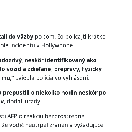
ali do väzby
po tom, čo policajti krátko
enie incidentu v Hollywoode.
odozrivý, neskôr identifikovaný ako
do vozidla zdieľanej prepravy, fyzicky
 mu,“
uviedla polícia vo vyhlásení.
 prepustili o niekoľko hodín neskôr po
ov
, dodali úrady.
sti AFP o reakciu bezprostredne
, že vodič neutrpel zranenia vyžadujúce