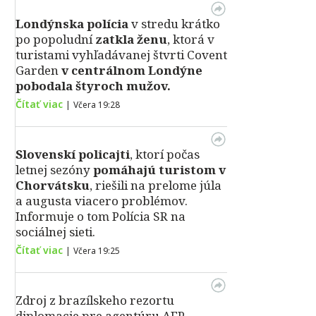
Londýnska polícia
v stredu krátko
po popoludní
zatkla ženu
, ktorá v
turistami vyhľadávanej štvrti Covent
Garden
v centrálnom Londýne
pobodala štyroch mužov.
Čítať viac
|
Včera 19:28
Slovenskí policajti
, ktorí počas
letnej sezóny
pomáhajú turistom v
Chorvátsku
, riešili na prelome júla
a augusta viacero problémov.
Informuje o tom Polícia SR na
sociálnej sieti.
Čítať viac
|
Včera 19:25
Zdroj z brazílskeho rezortu
diplomacie pre agentúru AFP