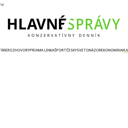
ína
TÁRE
ROZHOVORY
PRIAMA LINKA
ŠPORT
ČESKY
SVETONÁZOR
EKONOMIKA
KU