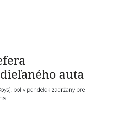
efera
zdieľaného auta
 Boys), bol v pondelok zadržaný pre
cia