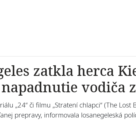
geles zatkla herca Ki
 napadnutie vodiča 
iálu „24“ či filmu „Stratení chlapci“ (The Lost
anej prepravy, informovala losanegeleská polí