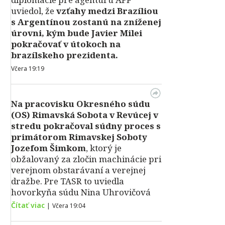
uviedol, že
vzťahy medzi Brazíliou
s Argentínou zostanú na zníženej
úrovni, kým bude Javier Milei
pokračovať v útokoch na
brazílskeho prezidenta.
Včera 19:19
Na pracovisku Okresného súdu
(OS) Rimavská Sobota v Revúcej v
stredu pokračoval súdny proces s
primátorom Rimavskej Soboty
Jozefom Šimkom
, ktorý je
obžalovaný za zločin machinácie pri
verejnom obstarávaní a verejnej
dražbe. Pre TASR to uviedla
hovorkyňa súdu Nina Uhrovičová
Čítať viac
|
Včera 19:04