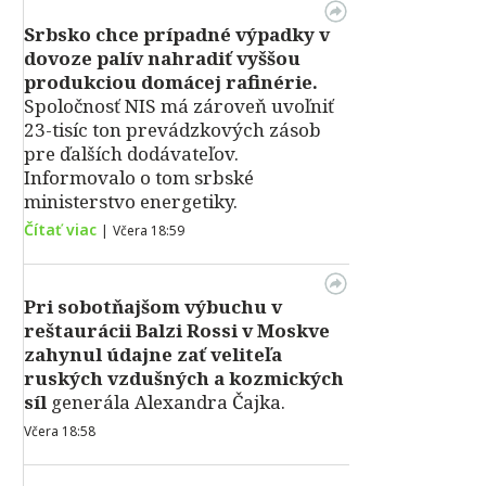
Srbsko chce prípadné výpadky v
dovoze palív nahradiť vyššou
produkciou domácej rafinérie.
Spoločnosť NIS má zároveň uvoľniť
23-tisíc ton prevádzkových zásob
pre ďalších dodávateľov.
Informovalo o tom srbské
ministerstvo energetiky.
Čítať viac
|
Včera 18:59
Pri sobotňajšom výbuchu v
reštaurácii Balzi Rossi v Moskve
zahynul údajne zať veliteľa
ruských vzdušných a kozmických
síl
generála Alexandra Čajka.
Včera 18:58