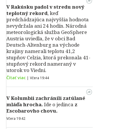
V Rakúsku padol v stredu nový
teplotný rekord
, keď
predchádzajúca najvyššia hodnota
nevydržala ani 24 hodín. Národná
meteorologická služba GeoSphere
Austria uviedla, že v obci Bad
Deutsch-Altenburg na východe
krajiny namerali teplotu 41,2
stupňov Celzia, ktorá prekonala 41-
stupňový rekord nameraný v
utorok vo Viedni.
Čítať viac
|
Včera 19:44
V Kolumbii zachránili zatúlané
mláďa hrocha.
Ide o jedinca
z
Escobarovho chovu.
Včera 19:42