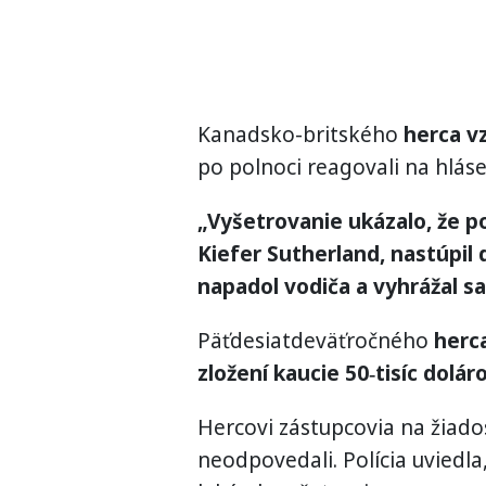
Kanadsko-britského
herca vz
po polnoci reagovali na hlás
„Vyšetrovanie ukázalo, že p
Kiefer Sutherland, nastúpil 
napadol vodiča a vyhrážal sa
Päťdesiatdeväťročného
herca
zložení kaucie 50‑tisíc dolár
Hercovi zástupcovia na žiado
neodpovedali. Polícia uviedla