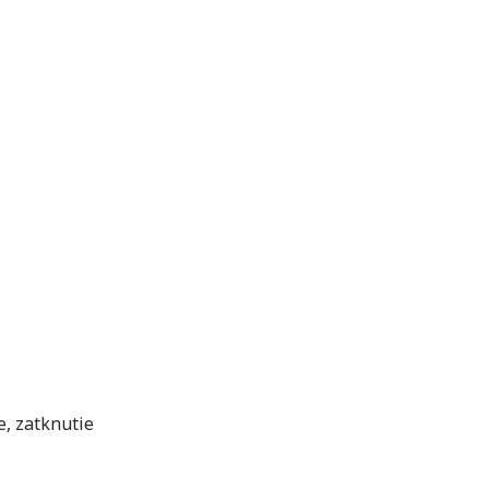
e
,
zatknutie