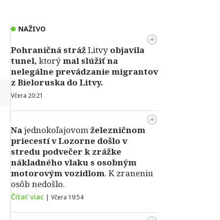
NAŽIVO
Pohraničná stráž
Litvy
objavila
tunel,
ktorý
mal slúžiť na
nelegálne prevádzanie migrantov
z Bieloruska do Litvy.
↻
Včera 20:21
Na
jednokoľajovom
železničnom
priecestí v Lozorne došlo v
stredu podvečer k zrážke
nákladného vlaku s osobným
motorovým vozidlom
. K zraneniu
osôb nedošlo.
Čítať viac
|
Včera 19:54