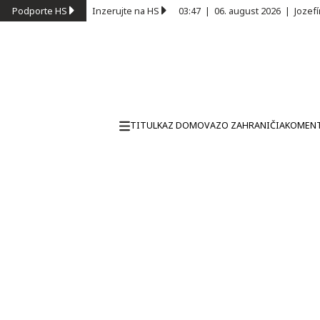
Podporte HS
Inzerujte na HS
03:47
|
06. august 2026
|
Jozef
TITULKA
Z DOMOVA
ZO ZAHRANIČIA
KOMEN