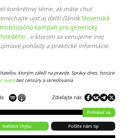
li konkrétnej téme, ak máte chuť
nenechajte ujsť aj ďalší článok
Slovenská
 mobilizačnú kampaň pre genetický
 hnedého
, v ktorom sa venujeme inej
ujímavé pohľady a praktické informácie.
itateľov, ktorým záleží na pravde. Správy dnes, horúce
o sveta
bez cenzúry a skresľovania.
 nás
Zdieľajte nás
Prihlásiť sa
Nahlásiť chybu
Pošlite nám tip