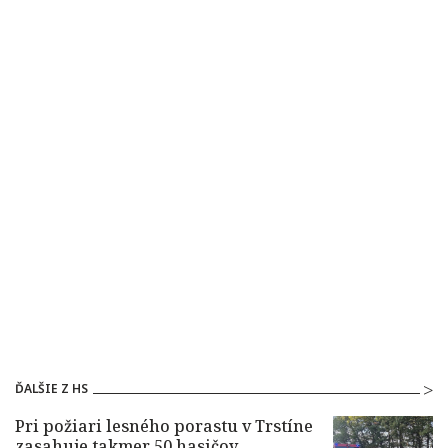
ĎALŠIE Z HS
Pri požiari lesného porastu v Trstíne
zasahuje takmer 50 hasičov