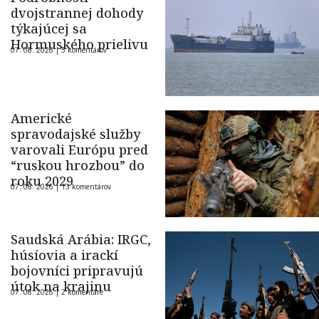
dvojstrannej dohody
týkajúcej sa
Hormuského prielivu
07. 08. 2026 |
5 komentárov
Americké
spravodajské služby
varovali Európu pred
“ruskou hrozbou” do
roku 2029
07. 08. 2026 |
13 komentárov
Saudská Arábia: IRGC,
húsíovia a irackí
bojovníci pripravujú
útok na krajinu
07. 08. 2026 |
2 komentáre