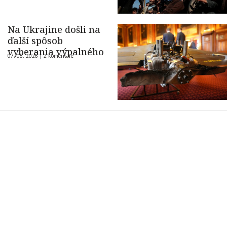
Na Ukrajine došli na
ďalší spôsob
vyberania výpalného
07. 08. 2026 |
2 komentáre