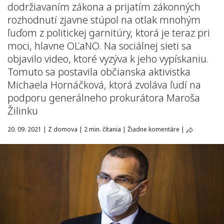
dodržiavaním zákona a prijatím zákonných
rozhodnutí zjavne stúpol na otlak mnohým
ľuďom z politickej garnitúry, ktorá je teraz pri
moci, hlavne OĽaNO. Na sociálnej sieti sa
objavilo video, ktoré vyzýva k jeho vypískaniu.
Tomuto sa postavila občianska aktivistka
Michaela Hornáčková, ktorá zvoláva ľudí na
podporu generálneho prokurátora Maroša
Žilinku
20. 09. 2021
|
Z domova
|
2 min. čítania
|
Žiadne komentáre
|