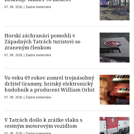
07. 08. 2026 |
Žiadne komentáre
Horskí záchranári pomohli v
Západných Tatrách turistovi so
zraneným členkom
07. 08. 2026 |
Žiadne komentáre
Vo veku 69 rokov zomrel trojnásobný
držiteľ Grammy, britský elektronický
hudobník a producent William Orbit
07. 08. 2026 |
Žiadne komentáre
V Tatrách došlo k zrážke vlaku s
cestným motorovým vozidlom
07. 08. 2026 |
Žiadne komentáre