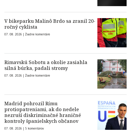
V bikeparku Malinô Brdo sa zranil 20-
ročný cyklista
07. 08. 2026 |
Žiadne komentáre
Rimavskú Sobotu a okolie zasiahla
silná búrka, padali stromy
07. 08. 2026 |
Žiadne komentáre
Madrid pohrozil Rímu
protiopatreniami, ak do nedele
nezruší diskriminačné hraničné
kontroly španielskych občanov
07. 08. 2026 |
5 komentárov