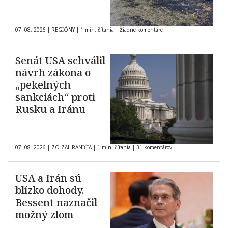
07. 08. 2026
|
REGIÓNY
|
1 min. čítania
|
Žiadne komentáre
Senát USA schválil
návrh zákona o
„pekelných
sankciách“ proti
Rusku a Iránu
07. 08. 2026
|
ZO ZAHRANIČIA
|
1 min. čítania
|
31 komentárov
USA a Irán sú
blízko dohody.
Bessent naznačil
možný zlom