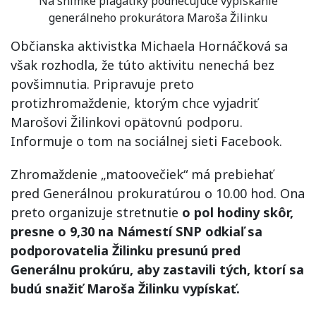
Na snímke plagátiky podnecujúce vypískanie
generálneho prokurátora Maroša Žilinku
Občianska aktivistka Michaela Hornáčková sa
však rozhodla, že túto aktivitu nenechá bez
povšimnutia. Pripravuje preto
protizhromaždenie, ktorým chce vyjadriť
Marošovi Žilinkovi opätovnú podporu.
Informuje o tom na sociálnej sieti Facebook.
Zhromaždenie „matoovečiek“ má prebiehať
pred Generálnou prokuratúrou o 10.00 hod. Ona
preto organizuje stretnutie
o pol hodiny skôr,
presne o 9,30 na Námestí SNP odkiaľ sa
podporovatelia Žilinku presunú pred
Generálnu prokúru, aby zastavili tých, ktorí sa
budú snažiť Maroša Žilinku vypískať.