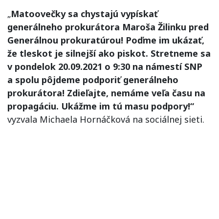
„
Matoovečky sa chystajú vypískať
generálneho prokurátora Maroša Žilinku pred
Generálnou prokuratúrou! Poďme im ukázať,
že tleskot je silnejší ako piskot. Stretneme sa
v pondelok 20.09.2021 o 9:30 na námestí SNP
a spolu pôjdeme podporiť generálneho
prokurátora! Zdieľajte, nemáme veľa času na
propagáciu. Ukážme im tú masu podpory!“
vyzvala Michaela Hornáčková na sociálnej sieti.