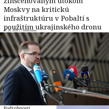
zinscenovaným útokom
Moskvy na kritickú
infraštruktúru v Pobaltí s
použitím ukrajinského dronu
07. 08. 2026 |
7 komentárov
Podrobnosti