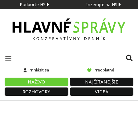
Podporte HS
Inzerujte na HS
Prihlásiť sa
Predplatné
NAŽIVO
NAJČÍTANEJŠIE
ROZHOVORY
VIDEÁ