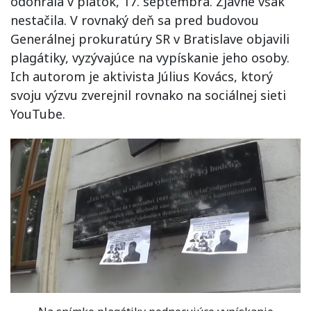
odohrala v piatok, 17. septembra. Zjavne však
nestačila. V rovnaký deň sa pred budovou
Generálnej prokuratúry SR v Bratislave objavili
plagátiky, vyzývajúce na vypískanie jeho osoby.
Ich autorom je aktivista Július Kovács, ktorý
svoju výzvu zverejnil rovnako na sociálnej sieti
YouTube.