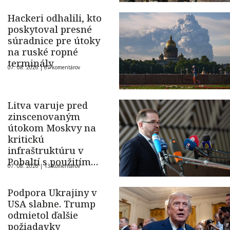
Hackeri odhalili, kto
poskytoval presné
súradnice pre útoky
na ruské ropné
terminály
07. 08. 2026 |
67 komentárov
Litva varuje pred
zinscenovaným
útokom Moskvy na
kritickú
infraštruktúru v
Pobaltí s použitím
07. 08. 2026 |
13 komentárov
ukrajinského dronu
Podpora Ukrajiny v
USA slabne. Trump
odmietol ďalšie
požiadavky