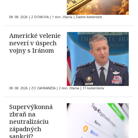
08. 08. 2026
|
Z DOMOVA
|
1 min. čítania
|
Žiadne komentáre
Americké velenie
neverí v úspech
vojny s Iránom
08. 08. 2026
|
ZO ZAHRANIČIA
|
2 min. čítania
|
17 komentárov
Supervýkonná
zbraň na
neutralizáciu
západných
sankcií?