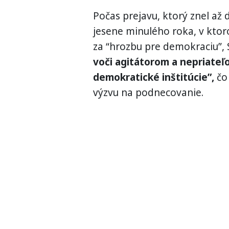
Počas prejavu, ktorý znel až
jesene minulého roka, v kto
za “hrozbu pre demokraciu”, 
voči agitátorom a nepriateľ
demokratické inštitúcie”,
čo
výzvu na podnecovanie.