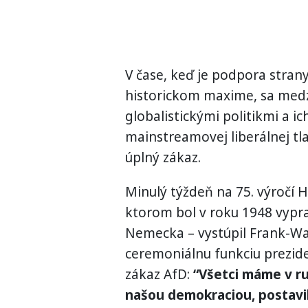
V čase, keď je podpora strany
historickom maxime, sa medz
globalistickými politikmi a i
mainstreamovej liberálnej tla
úplný zákaz.
Minulý týždeň na 75. výročí 
ktorom bol v roku 1948 vypr
Nemecka – vystúpil Frank-Wal
ceremoniálnu funkciu prezide
zákaz AfD:
“Všetci máme v ru
našou demokraciou, postavili