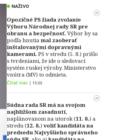
NAŽIVO
Opozičné PS žiada zvolanie
Výboru Národnej rady SR pre
obranu a bezpečnosť.
Výbor by sa
podľa hnutia
mal zaoberať
inštalovanými dopravnými
kamerami.
PS v stredu (5. 8.) prišlo
s tvrdeniami, že ide o sledovací
systém ruskej výroby. Ministerstvo
vnútra (MV) to odmieta.
Čítať viac
|
15:03
Súdna rada SR má na svojom
najbližšom zasadnutí
,
naplánovanom na utorok (
11. 8.
) a
stredu (
12. 8.
)
voliť kandidáta na
predsedu Najvyššieho správneho
súdu SR,
ako aj
kandidáta na