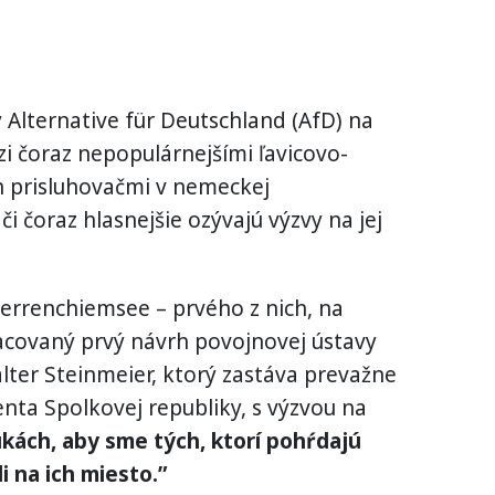
 Alternative für Deutschland (AfD) na
i čoraz nepopulárnejšími ľavicovo-
ch prisluhovačmi v nemeckej
či čoraz hlasnejšie ozývajú výzvy na jej
Herrenchiemsee – prvého z nich, na
acovaný prvý návrh povojnovej ústavy
ter Steinmeier, ktorý zastáva prevažne
nta Spolkovej republiky, s výzvou na
kách, aby sme tých, ktorí pohŕdajú
 na ich miesto.”