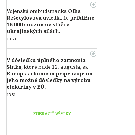
Vojenská ombudsmanka
Oľha
Rešetylovova
uviedla, že
približne
16 000 cudzincov slúži v
ukrajinských silách.
13:53
V dôsledku úplného zatmenia
Slnka
, ktoré bude 12. augusta, sa
Európska komisia pripravuje na
jeho možné dôsledky na výrobu
elektriny v EÚ.
13:51
ZOBRAZIŤ VŠETKY