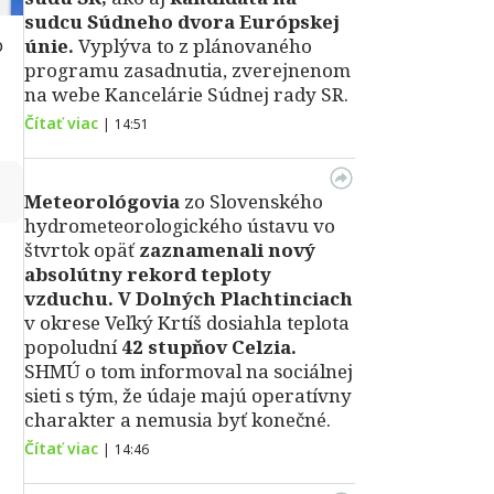
sudcu Súdneho dvora Európskej
o
únie.
Vyplýva to z plánovaného
programu zasadnutia, zverejnenom
na webe Kancelárie Súdnej rady SR.
Čítať viac
|
14:51
↻
Meteorológovia
zo Slovenského
hydrometeorologického ústavu vo
štvrtok opäť
zaznamenali nový
absolútny rekord teploty
vzduchu.
V Dolných Plachtinciach
v okrese Veľký Krtíš dosiahla teplota
popoludní
42 stupňov Celzia.
SHMÚ o tom informoval na sociálnej
sieti s tým, že údaje majú operatívny
charakter a nemusia byť konečné.
Čítať viac
|
14:46