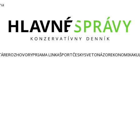
ína
TÁRE
ROZHOVORY
PRIAMA LINKA
ŠPORT
ČESKY
SVETONÁZOR
EKONOMIKA
KU