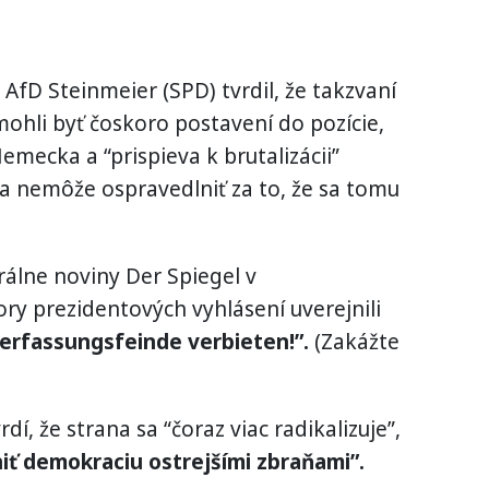
a AfD Steinmeier (SPD) tvrdil, že takzvaní
mohli byť čoskoro postavení do pozície,
mecka a “prispieva k brutalizácii”
sa nemôže ospravedlniť za to, že sa tomu
rálne noviny Der Spiegel v
y prezidentových vyhlásení uverejnili
erfassungsfeinde verbieten!”.
(Zakážte
í, že strana sa “čoraz viac radikalizuje”,
niť demokraciu ostrejšími zbraňami”.