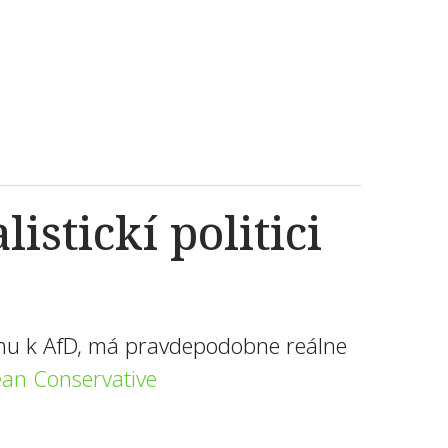
stickí politici
ťahu k AfD, má pravdepodobne reálne
an Conservative