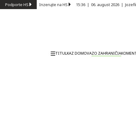
Podporte HS
Inzerujte na HS
15:36
|
06. august 2026
|
Jozef
TITULKA
Z DOMOVA
ZO ZAHRANIČIA
KOMEN