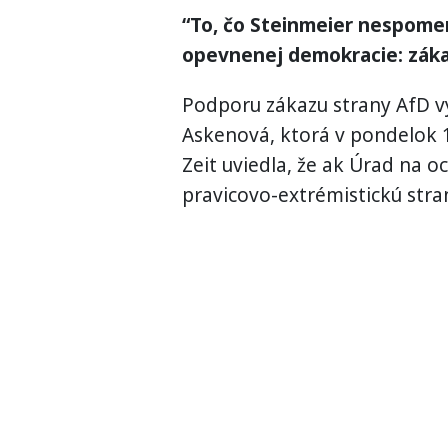
“To, čo Steinmeier nespomenu
opevnenej demokracie: zákaz
Podporu zákazu strany AfD vy
Askenová, ktorá v pondelok 1
Zeit uviedla, že ak Úrad na o
pravicovo-extrémistickú stranu