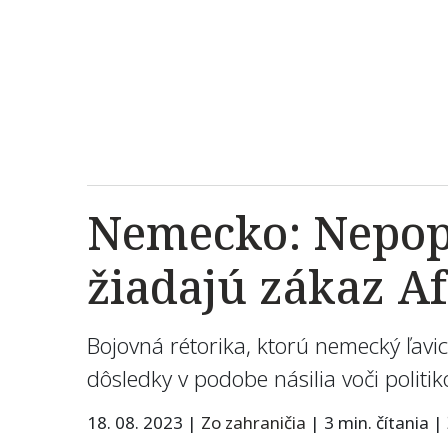
Nemecko: Nepopul
žiadajú zákaz A
Bojovná rétorika, ktorú nemecký ľavi
dôsledky v podobe násilia voči polit
18. 08. 2023
|
Zo zahraničia
|
3 min. čítania
|