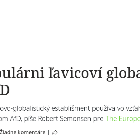
árni ľavicoví globali
fD
covo-globalistický establišment používa vo vz
ikom AfD, píše Robert Semonsen pre
The Europe
Žiadne komentáre
|