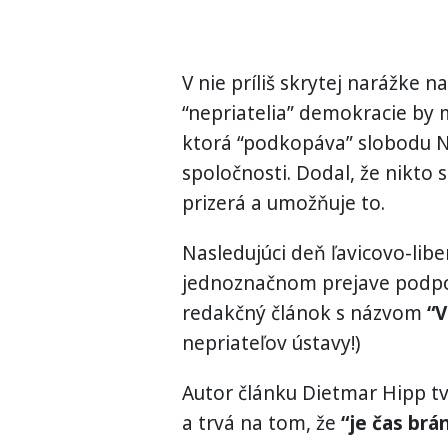
V nie príliš skrytej narážke n
“nepriatelia” demokracie by 
ktorá “podkopáva” slobodu Ne
spoločnosti. Dodal, že nikto 
prizerá a umožňuje to.
Nasledujúci deň ľavicovo-libe
jednoznačnom prejave podpor
redakčný článok s názvom
“V
nepriateľov ústavy!)
Autor článku Dietmar Hipp tvrd
a trvá na tom, že
“je čas brá