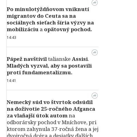
Po minulotýždňovom vniknutí
migrantov do Ceuta sa na
sociálnych sieťach šíria výzvy na
mobilizáciu
a
opätovný pochod.
14:43
Pápež
navštívil
talianske
Assisi
.
Mladých vyzval, aby sa postavili
proti fundamentalizmu.
14:41
Nemecký súd vo štvrtok odsúdil
na doživotie 25-ročného Afganca
za vlaňajší útok autom
na
odborársky pochod v Mníchove, pri
ktorom zahynula 37-ročná žena a jej
dvojročná dcéra a desiatky ďalších