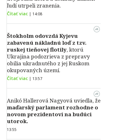
ľudí utrpeli zranenia.
Čítať viac
|
14:08
Štokholm odovzdá Kyjevu
zabavenú nákladnú loď z tzv.
ruskej tieňovej flotily
, ktorú
Ukrajina podozrieva z prepravy
obilia ukradnutého z jej Ruskom
okupovaných území.
Čítať viac
|
13:57
Anikó Hallerová Nagyová uviedla, že
maďarský parlament rozhodne o
novom prezidentovi na budúci
utorok.
13:55