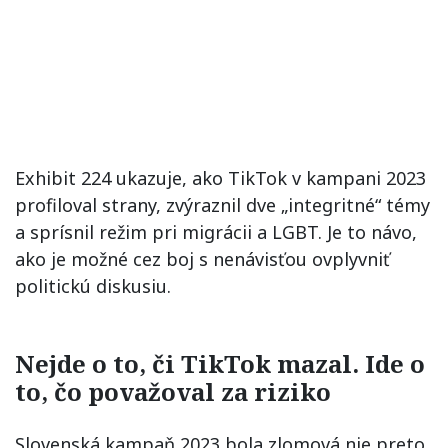
Exhibit 224 ukazuje, ako TikTok v kampani 2023
profiloval strany, zvýraznil dve „integritné“ témy
a sprísnil režim pri migrácii a LGBT. Je to návo,
ako je možné cez boj s nenávisťou ovplyvniť
politickú diskusiu.
Nejde o to, či TikTok mazal. Ide o
to, čo považoval za riziko
Slovenská kampaň 2023 bola zlomová nie preto,