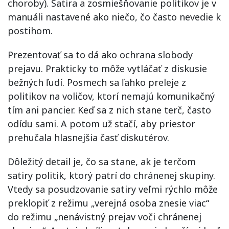
choroby). Satira a zosmiešňovanie politikov je v
manuáli nastavené ako niečo, čo často nevedie k
postihom.
Prezentovať sa to dá ako ochrana slobody
prejavu. Prakticky to môže vytláčať z diskusie
bežných ľudí. Posmech sa ľahko preleje z
politikov na voličov, ktorí nemajú komunikačný
tím ani pancier. Keď sa z nich stane terč, často
odídu sami. A potom už stačí, aby priestor
prehučala hlasnejšia časť diskutérov.
Dôležitý detail je, čo sa stane, ak je terčom
satiry politik, ktorý patrí do chránenej skupiny.
Vtedy sa posudzovanie satiry veľmi rýchlo môže
preklopiť z režimu „verejná osoba znesie viac“
do režimu „nenávistný prejav voči chránenej