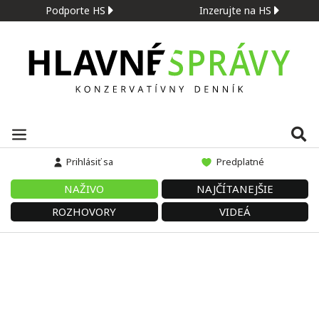
Podporte HS
Inzerujte na HS
Prihlásiť sa
Predplatné
NAŽIVO
NAJČÍTANEJŠIE
ROZHOVORY
VIDEÁ