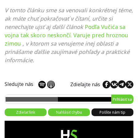
V tomto článku sme sa venovali konkrétnej téme,
ak máte chuť pokračovať v čítaní, určite si
nenechajte ujsť aj ďalší článok
Podľa Vučića sa
vojna tak skoro neskončí. Varuje pred hroznou
zimou
, v ktorom sa venujeme inej oblasti a
prinášame ďalšie zaujímavé pohľady a praktické
informácie.
Sledujte nás
Zdieľajte nás
Prihlásiť sa
Zdieľať link
Nahlásiť chybu
Pošlite nám tip