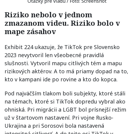
Otázky pre vládu / Foto: Screenshot
Riziko nebolo v jednom
zmazanom videu. Riziko bolo v
mape zásahov
Exhibit 224 ukazuje, že TikTok pre Slovensko
2023 nevytvoril len všeobecné pravidlá
slušnosti. Vytvoril mapu citlivých tém a mapu
rizikových aktérov. A to má priamy dopad na to,
kto v kampani ide po rovine a kto do kopca.
Pod najväčším tlakom boli subjekty, ktoré stáli
na témach, ktoré si TikTok dopredu vybral ako
ohniská. Pri migrácii a LGBT bol prísnejší režim
už v štartovom nastavení. Pri vojne Rusko-
Ukrajina a pri Sorosovi bola nastavená
integritná citlivosť. A do tejto osi TikTok v