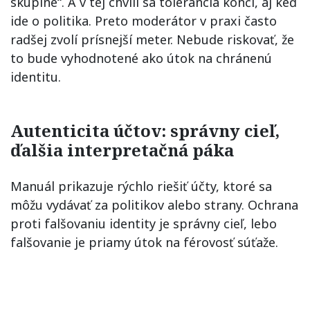
skupine“. A v tej chvíli sa tolerancia končí, aj keď
ide o politika. Preto moderátor v praxi často
radšej zvolí prísnejší meter. Nebude riskovať, že
to bude vyhodnotené ako útok na chránenú
identitu.
Autenticita účtov: správny cieľ,
ďalšia interpretačná páka
Manuál prikazuje rýchlo riešiť účty, ktoré sa
môžu vydávať za politikov alebo strany. Ochrana
proti falšovaniu identity je správny cieľ, lebo
falšovanie je priamy útok na férovosť súťaže.