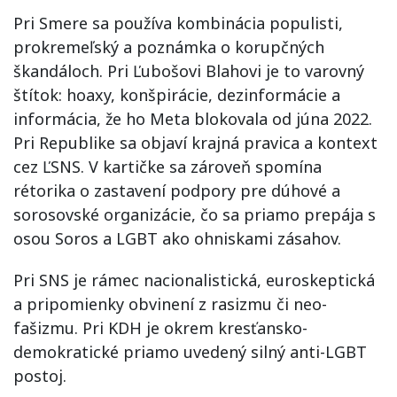
Pri Smere sa používa kombinácia populisti,
prokremeľský a poznámka o korupčných
škandáloch. Pri Ľubošovi Blahovi je to varovný
štítok: hoaxy, konšpirácie, dezinformácie a
informácia, že ho Meta blokovala od júna 2022.
Pri Republike sa objaví krajná pravica a kontext
cez ĽSNS. V kartičke sa zároveň spomína
rétorika o zastavení podpory pre dúhové a
sorosovské organizácie, čo sa priamo prepája s
osou Soros a LGBT ako ohniskami zásahov.
Pri SNS je rámec nacionalistická, euroskeptická
a pripomienky obvinení z rasizmu či neo-
fašizmu. Pri KDH je okrem kresťansko-
demokratické priamo uvedený silný anti-LGBT
postoj.