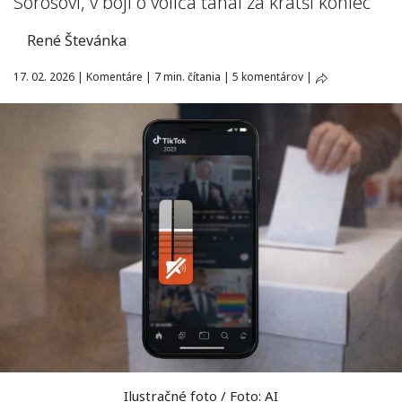
Sorosovi, v boji o voliča ťahal za kratší koniec
René Števánka
17. 02. 2026
|
Komentáre
|
7 min. čítania
|
5 komentárov
|
Ilustračné foto / Foto: AI