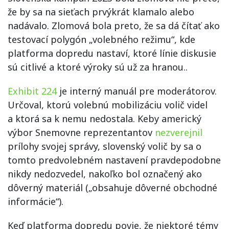
že by sa na sieťach prvýkrát klamalo alebo
nadávalo. Zlomová bola preto, že sa dá čítať ako
testovací polygón „volebného režimu“, kde
platforma dopredu nastaví, ktoré línie diskusie
sú citlivé a ktoré výroky sú už za hranou..
Exhibit 224
je interný manuál pre moderátorov.
Určoval, ktorú volebnú mobilizáciu volič videl
a ktorá sa k nemu nedostala. Keby americký
výbor Snemovne reprezentantov
nezverejnil
prílohy svojej správy, slovenský volič by sa o
tomto predvolebném nastavení pravdepodobne
nikdy nedozvedel, nakoľko bol označený ako
dôverný materiál („obsahuje dôverné obchodné
informácie“).
Keď platforma dopredu povie, že niektoré témy