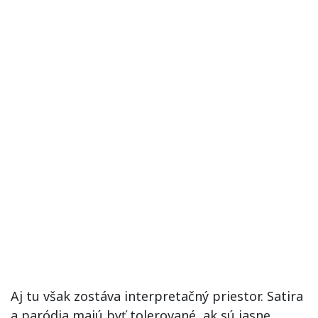
Aj tu však zostáva interpretačný priestor. Satira
a paródia majú byť tolerované, ak sú jasne