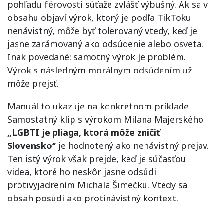
pohľadu férovosti súťaže zvlášť výbušný. Ak sa v
obsahu objaví výrok, ktorý je podľa TikToku
nenávistný, môže byť tolerovaný vtedy, keď je
jasne zarámovaný ako odsúdenie alebo osveta.
Inak povedané: samotný výrok je problém.
Výrok s následným morálnym odsúdením už
môže prejsť.
Manuál to ukazuje na konkrétnom príklade.
Samostatný klip s výrokom Milana Majerského
„LGBTI je pliaga, ktorá môže zničiť
Slovensko“
je hodnotený ako nenávistný prejav.
Ten istý výrok však prejde, keď je súčasťou
videa, ktoré ho neskôr jasne odsúdi
protivyjadrením Michala Šimečku. Vtedy sa
obsah posúdi ako protinávistný kontext.