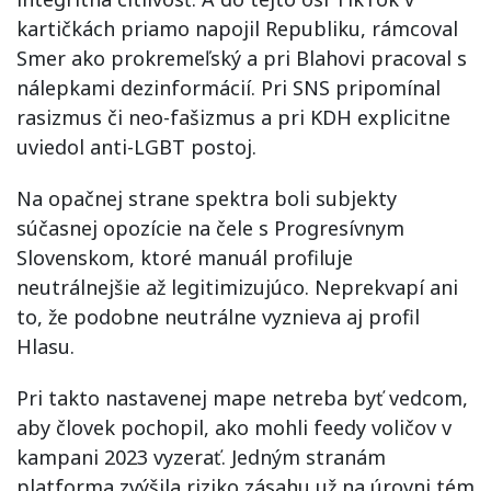
kartičkách priamo napojil Republiku, rámcoval
Smer ako prokremeľský a pri Blahovi pracoval s
nálepkami dezinformácií. Pri SNS pripomínal
rasizmus či neo-fašizmus a pri KDH explicitne
uviedol anti-LGBT postoj.
Na opačnej strane spektra boli subjekty
súčasnej opozície na čele s Progresívnym
Slovenskom, ktoré manuál profiluje
neutrálnejšie až legitimizujúco. Neprekvapí ani
to, že podobne neutrálne vyznieva aj profil
Hlasu.
Pri takto nastavenej mape netreba byť vedcom,
aby človek pochopil, ako mohli feedy voličov v
kampani 2023 vyzerať. Jedným stranám
platforma zvýšila riziko zásahu už na úrovni tém