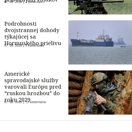
07. 08. 2026 |
2 komentáre
Podrobnosti
dvojstrannej dohody
týkajúcej sa
Hormuského prielivu
07. 08. 2026 |
5 komentárov
Americké
spravodajské služby
varovali Európu pred
“ruskou hrozbou” do
roku 2029
07. 08. 2026 |
13 komentárov