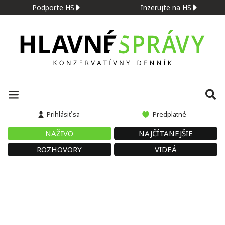
Podporte HS
Inzerujte na HS
Prihlásiť sa
Predplatné
NAŽIVO
NAJČÍTANEJŠIE
ROZHOVORY
VIDEÁ