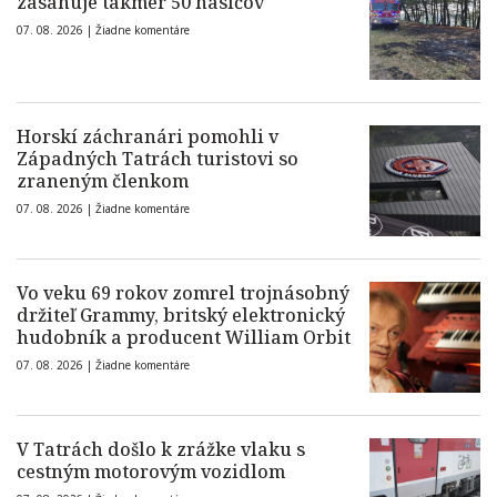
zasahuje takmer 50 hasičov
07. 08. 2026 |
Žiadne komentáre
Horskí záchranári pomohli v
Západných Tatrách turistovi so
zraneným členkom
07. 08. 2026 |
Žiadne komentáre
Vo veku 69 rokov zomrel trojnásobný
držiteľ Grammy, britský elektronický
hudobník a producent William Orbit
07. 08. 2026 |
Žiadne komentáre
V Tatrách došlo k zrážke vlaku s
cestným motorovým vozidlom