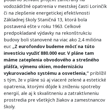
vodozádržné opatrenia v mestskej časti Lorinčík
či na zlepšenie energetickej efektívnosti
Základnej školy Staničná 13, ktorá bola
postavená ešte v roku 1963. Celkové
predpokladané výdavky na rekonštrukciu
budovy boli stanovené na viac ako 2,4 milióna
eur.
„Z eurofondov budeme môcť na túto
investíciu využiť 880.000 eur. V pláne tam
máme zateplenia obvodového a strešného
plášťa, výmenu okien, modernizáciu
vykurovacieho systému a osvetlenia,“
priblížil
s tým, že v pláne sú aj viaceré zelené a estetické
opatrenia, ktorými dôjde k zníženiu spotreby
energií, ale aj k skvalitneniu a zatraktívneniu
prostredia pre všetkých žiakov a zamestnancov
školy.