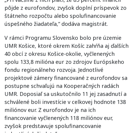
pôjde z eurofondov, zvyšok doplní príspevok zo
štátneho rozpočtu alebo spolufinancovanie
úspešného žiadateľa,“ dodáva magistrát.
V rámci Programu Slovensko bolo pre územie
UMR Košice, ktoré okrem Košíc zahŕňa aj ďalších
40 obcí z okresu Košice-okolie, vyčlenených
spolu 133,8 milióna eur zo zdrojov Európskeho
fondu regionálneho rozvoja. Jednotlivé
projektové zámery financované z eurofondov sa
postupne schvaľujú na Kooperačných radách
UMR. Doposiaľ sa uskutočnilo 11 jej zasadnutí a
schválené boli investície v celkovej hodnote 138
miliónov eur. Z eurofondov je na ich
financovanie vyčlenených 118 miliónov eur,
zvyšok predstavuje spolufinancovanie