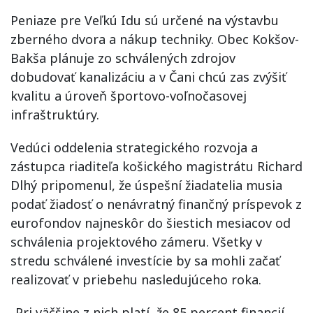
Peniaze pre Veľkú Idu sú určené na výstavbu
zberného dvora a nákup techniky. Obec Kokšov-
Bakša plánuje zo schválených zdrojov
dobudovať kanalizáciu a v Čani chcú zas zvýšiť
kvalitu a úroveň športovo-voľnočasovej
infraštruktúry.
Vedúci oddelenia strategického rozvoja a
zástupca riaditeľa košického magistrátu Richard
Dlhý pripomenul, že úspešní žiadatelia musia
podať žiadosť o nenávratný finančný príspevok z
eurofondov najneskôr do šiestich mesiacov od
schválenia projektového zámeru. Všetky v
stredu schválené investície by sa mohli začať
realizovať v priebehu nasledujúceho roka.
„Pri väčšine z nich platí, že 85 percent financií