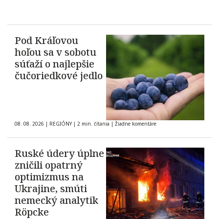
Pod Kráľovou
hoľou sa v sobotu
súťaží o najlepšie
čučoriedkové jedlo
08. 08. 2026
|
REGIÓNY
|
2 min. čítania
|
Žiadne komentáre
Ruské údery úplne
zničili opatrný
optimizmus na
Ukrajine, smúti
nemecký analytik
Röpcke