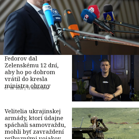
Fedorov dal
Zelenskému 12 dní,
aby ho po dobrom
vrátil do kresla
ministra obrany
07. 08. 2026 |
12 komentárov
Velitelia ukrajinskej
armády, ktorí údajne
spáchali samovraždu,
mohli byť zavraždení
príbuznými vojakov