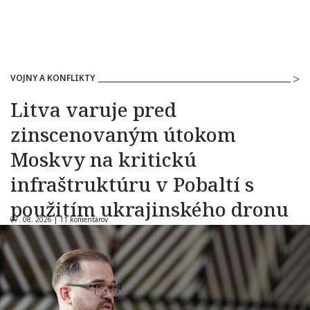
VOJNY A KONFLIKTY
Litva varuje pred
zinscenovaným útokom
Moskvy na kritickú
infraštruktúru v Pobaltí s
použitím ukrajinského dronu
07. 08. 2026 |
11 komentárov