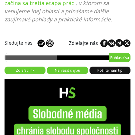
začína sa tretia etapa prác
, v ktorom sa
venujeme inej oblasti a prinášame ďalšie
zaujímavé pohľady a praktické informácie.
Sledujte nás
Zdieľajte nás
Prihlásiť sa
Zdieľať link
Nahlásiť chybu
Pošlite nám tip