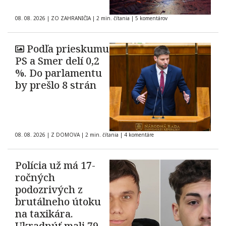
08. 08. 2026
|
ZO ZAHRANIČIA
|
2 min. čítania
|
5 komentárov
Podľa prieskumu
PS a Smer delí 0,2
%. Do parlamentu
by prešlo 8 strán
08. 08. 2026
|
Z DOMOVA
|
2 min. čítania
|
4 komentáre
Polícia už má 17-
ročných
podozrivých z
brutálneho útoku
na taxikára.
Ukradnúť mali 79