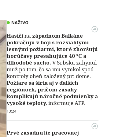
NAŽIVO
Hasiči
na
západnom Balkáne
pokračujú v boji s rozsiahlymi
lesnými požiarmi, ktoré zhoršujú
horúčavy presahujúce 40 °C a
dlhodobé sucho.
V Srbsku zahynul
muž po tom, čo sa mu vymkol spod
kontroly oheň založený pri dome.
Požiare sa šíria aj v ďalších
regiónoch, pričom zásahy
komplikujú náročné podmienky a
vysoké teploty,
informuje AFP.
13:24
Prvé zasadnutie pracovnej