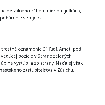
ane detailného záberu dier po guľkách,
 pobúrenie verejnosti.
o trestné oznámenie 31 ľudí. Ameti pod
 vedúcej pozície v Strane zelených
i úplne vystúpila zo strany. Naďalej však
mestského zastupiteľstva v Zürichu.