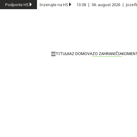
Podporte HS
Inzerujte na HS
13:38
|
06. august 2026
|
Jozef
TITULKA
Z DOMOVA
ZO ZAHRANIČIA
KOMEN