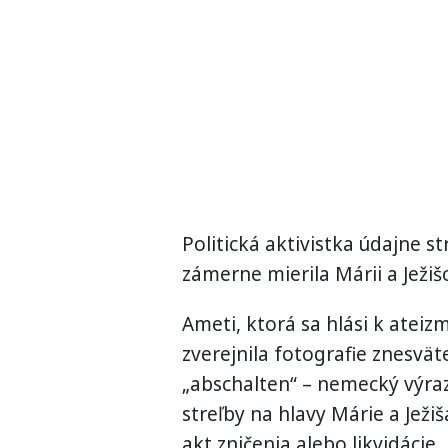
Politická aktivistka údajne st
zámerne mierila Márii a Ježiš
Ameti, ktorá sa hlási k atei
zverejnila fotografie znesv
„abschalten“ – nemecký výraz
streľby na hlavy Márie a Jež
akt zničenia alebo likvidácie.