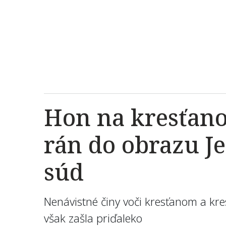
Hon na kresťanov
rán do obrazu Je
súd
Nenávistné činy voči kresťanom a kre
však zašla priďaleko