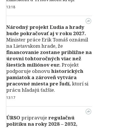
13:18
Národný projekt Ľudia a hrady
bude pokračovať aj v roku 2027.
Minister práce Erik Tomáš oznámil
na Lietavskom hrade, že
financovanie zostane približne na
úrovni tohtoročných viac než
šiestich miliónov eur.
Projekt
podporuje obnovu
historických
pamiatok a zároveň vytvára
pracovné miesta pre ľudí,
ktorí si
prácu hľadajú ťažšie.
13:17
ÚRSO
pripravuje
regulačnú
politiku na roky 2028 – 2032,