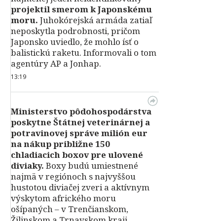
projektil smerom k Japonskému
moru.
Juhokórejská armáda zatiaľ
neposkytla podrobnosti, pričom
Japonsko uviedlo, že mohlo ísť o
balistickú raketu. Informovali o tom
agentúry AP a Jonhap.
13:19
Ministerstvo pôdohospodárstva
poskytne Štátnej veterinárnej a
potravinovej správe milión eur
na nákup približne 150
chladiacich boxov pre ulovené
diviaky.
Boxy budú umiestnené
najmä v regiónoch s najvyššou
hustotou diviačej zveri a aktívnym
výskytom afrického moru
ošípaných – v Trenčianskom,
Žilinskom a Trnavskom kraji.