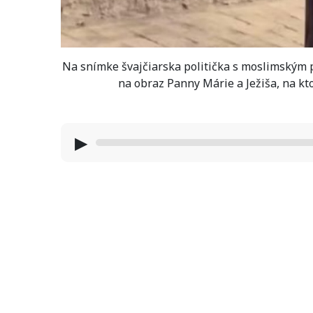
Na snímke švajčiarska politička s moslimským p
na obraz Panny Márie a Ježiša, na kto
▶