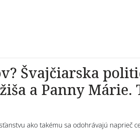
? Švajčiarska politi
žiša a Panny Márie. 
sťanstvu ako takému sa odohrávajú naprieč cel