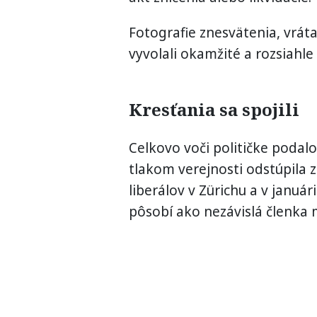
Fotografie znesvätenia, vrát
vyvolali okamžité a rozsiahle
Kresťania sa spojili
Celkovo voči političke podal
tlakom verejnosti odstúpila z
liberálov v Zürichu a v január
pôsobí ako nezávislá členka 