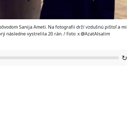
ôvodom Sanija Ameti. Na fotografii drží vzdušnú pištoľ a mi
rý následne vystrelila 20 rán. / Foto: x @AzatAlsalim