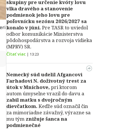
skupiny pre určenie kvóty lovu
vlka dravého a stanovenie
podmienok jeho lovu pre
poľovnícku sezónu 2026/2027 sa
eri
konalo v júni.
Pre TASR to uviedol
odbor komunikácie Ministerstva
pôdohospodárstva a rozvoja vidieka
(MPRV) SR.
Čítať viac
|
13:23
↻
Nemecký súd udelil Afgancovi
Farhadovi N. doživotný trest za
útok v Mníchove,
pri ktorom
autom úmyselne vrazil do davu a
zabil matku s dvojročným
dievčatkom.
Keďže súd označil čin
za mimoriadne závažný, výrazne sa
mu tým
znižuje šanca na
podmienečné