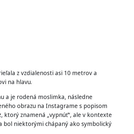
rieľala z vzdialenosti asi 10 metrov a
ovi na hlavu.
zmu a je rodená moslimka, následne
äteného obrazu na Instagrame s popisom
, ktorý znamená „vypnúť“, ale v kontexte
iša bol niektorými chápaný ako symbolický