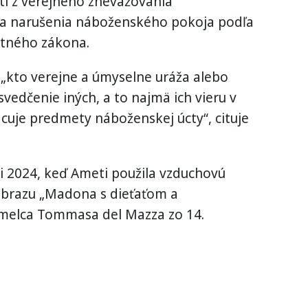
eti z verejného znevažovania
a narušenia náboženského pokoja podľa
stného zákona.
„kto verejne a úmyselne uráža alebo
edčenie iných, a to najmä ich vieru v
cuje predmety náboženskej úcty“, cituje
i 2024, keď Ameti použila vzduchovú
u obrazu „Madona s dieťaťom a
melca Tommasa del Mazza zo 14.