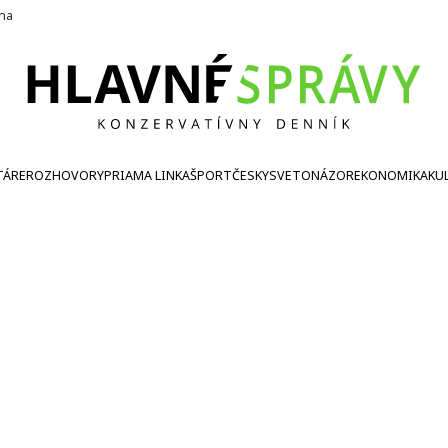
ína
TÁRE
ROZHOVORY
PRIAMA LINKA
ŠPORT
ČESKY
SVETONÁZOR
EKONOMIKA
KU