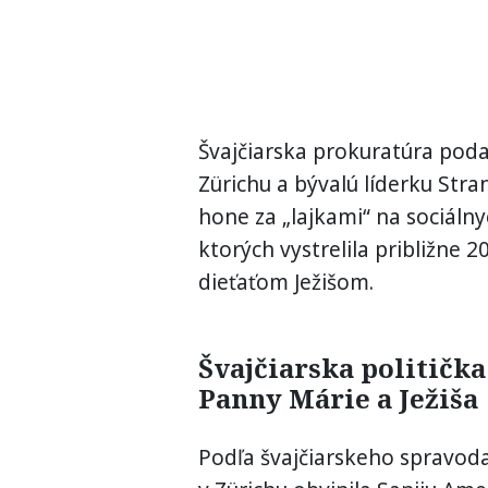
Švajčiarska prokuratúra pod
Zürichu a bývalú líderku Stran
hone za „lajkami“ na sociálny
ktorých vystrelila približne 
dieťaťom Ježišom.
Švajčiarska politička
Panny Márie a Ježiša
Podľa švajčiarskeho spravod