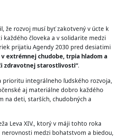
, že rozvoj musí byť zakotvený v úcte k
 každého človeka a v solidarite medzi
iek prijatiu Agendy 2030 pred desiatimi
jú v extrémnej chudobe, trpia hladom a
i zdravotnej starostlivosti“
.
a prioritu integrálneho ľudského rozvoja,
očenské aj materiálne dobro každého
 na deti, starších, chudobných a
eža Leva XIV., ktorý v máji tohto roka
e nerovnosti medzi bohatstvom a biedou,