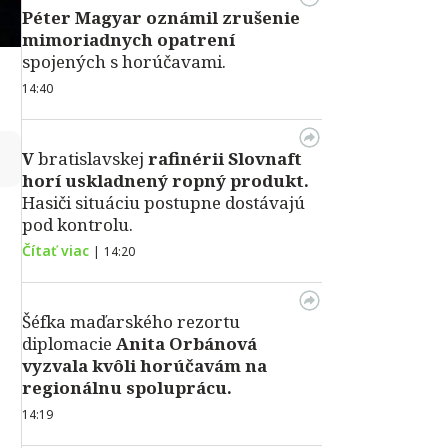
Péter Magyar oznámil zrušenie
mimoriadnych opatrení
spojených s horúčavami.
14:40
↻
V
bratislavskej
rafinérii Slovnaft
horí uskladnený ropný produkt.
Hasiči situáciu postupne dostávajú
pod kontrolu.
Čítať viac
|
14:20
Šéfka maďarského rezortu
diplomacie
Anita Orbánová
vyzvala kvôli horúčavám na
regionálnu spoluprácu.
14:19