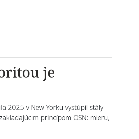
oritou je
la 2025 v New Yorku vystúpil stály
ť zakladajúcim princípom OSN: mieru,