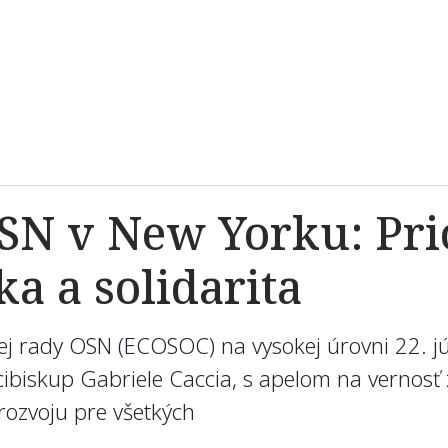
OSN v New Yorku: Pri
ka a solidarita
j rady OSN (ECOSOC) na vysokej úrovni 22. jú
arcibiskup Gabriele Caccia, s apelom na vernos
rozvoju pre všetkých