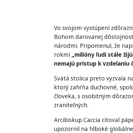
Vo svojom vystúpení zdôraznil
Bohom darovanej dôstojnosti
národmi. Pripomenul, že napr
rokmi
„milióny ľudí stále ži
nemajú prístup k vzdelaniu č
Svätá stolica preto vyzvala n
ktorý zahŕňa duchovné, spol
človeka, s osobitným dôrazom
zraniteľných.
Arcibiskup Caccia citoval páp
upozornil na hlboké globáln