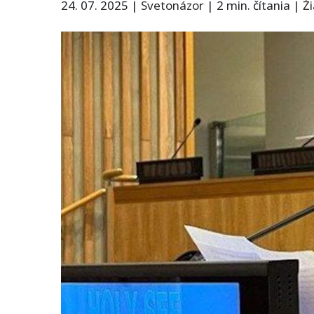
24. 07. 2025
|
Svetonázor
|
2 min. čítania
|
Ž