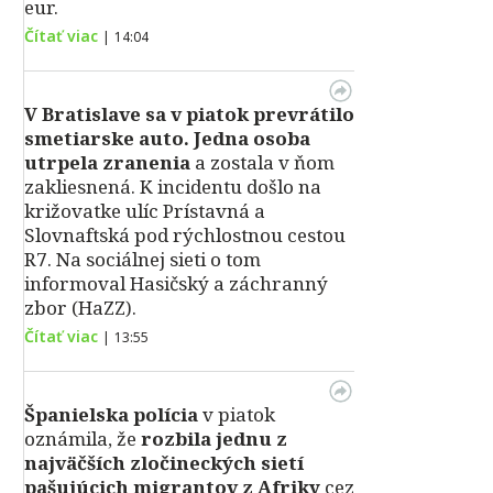
eur.
Čítať viac
|
14:04
V Bratislave sa v piatok prevrátilo
smetiarske auto. Jedna osoba
utrpela zranenia
a zostala v ňom
zakliesnená. K incidentu došlo na
križovatke ulíc Prístavná a
Slovnaftská pod rýchlostnou cestou
R7. Na sociálnej sieti o tom
informoval Hasičský a záchranný
zbor (HaZZ).
Čítať viac
|
13:55
Španielska polícia
v piatok
oznámila, že
rozbila jednu z
najväčších zločineckých sietí
pašujúcich migrantov z Afriky
cez