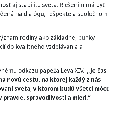
osť aj stabilitu sveta. Riešením má byť
ožená na dialógu, rešpekte a spoločnom
a význam rodiny ako základnej bunky
cií do kvalitného vzdelávania a
ovnému odkazu pápeža Leva XIV.:
„Je čas
 na novú cestu, na ktorej každý z nás
vaní sveta, v ktorom budú všetci môcť
 pravde, spravodlivosti a mieri.“