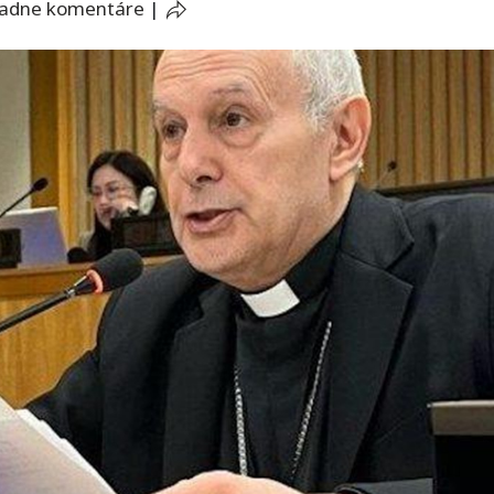
iadne komentáre
|