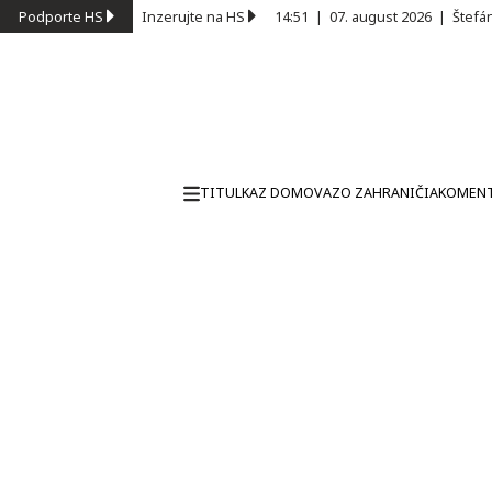
Podporte HS
Inzerujte na HS
14:51
|
07. august 2026
|
Štefá
TITULKA
Z DOMOVA
ZO ZAHRANIČIA
KOMEN