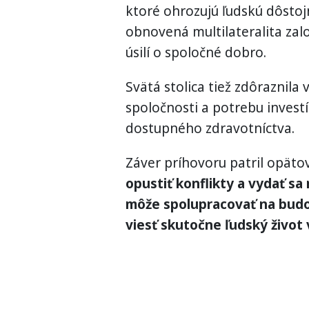
ktoré ohrozujú ľudskú dôstojn
obnovená multilateralita zal
úsilí o spoločné dobro.
Svätá stolica tiež zdôraznil
spoločnosti a potrebu investí
dostupného zdravotníctva.
Záver príhovoru patril opät
opustiť konflikty a vydať sa
môže spolupracovať na budo
viesť skutočne ľudský život v