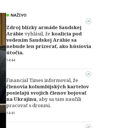
NAŽIVO
Zdroj blízky armáde Saudskej
Arábie
vyhlásil, že
koalícia pod
vedením Saudskej Arábie sa
nebude len prizerať, ako húsíovia
útočia.
14:44
Financial Times informoval, že
členovia kolumbijských kartelov
posielajú svojich členov bojovať
na Ukrajinu
, aby sa tam naučili
pracovať s dronmi.
14:41