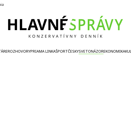
nia
TÁRE
ROZHOVORY
PRIAMA LINKA
ŠPORT
ČESKY
SVETONÁZOR
EKONOMIKA
KU