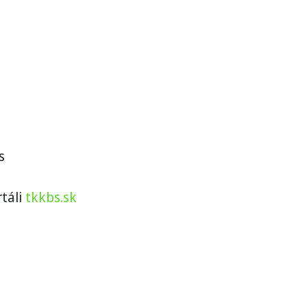
s
táli
tkkbs.sk