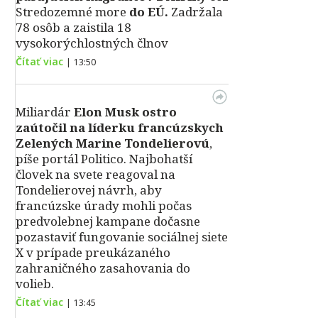
Stredozemné more
do EÚ.
Zadržala
78 osôb a zaistila 18
vysokorýchlostných člnov
Čítať viac
|
13:50
Miliardár
Elon Musk ostro
zaútočil na líderku francúzskych
Zelených Marine Tondelierovú
,
píše portál Politico. Najbohatší
človek na svete reagoval na
Tondelierovej návrh, aby
francúzske úrady mohli počas
predvolebnej kampane dočasne
pozastaviť fungovanie sociálnej siete
X v prípade preukázaného
zahraničného zasahovania do
volieb.
Čítať viac
|
13:45