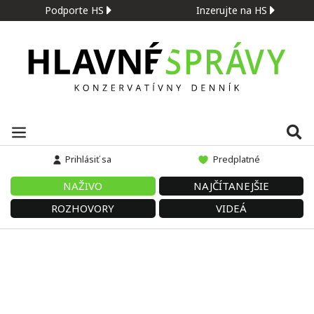
Podporte HS
Inzerujte na HS
Prihlásiť sa
Predplatné
NAŽIVO
NAJČÍTANEJŠIE
ROZHOVORY
VIDEÁ