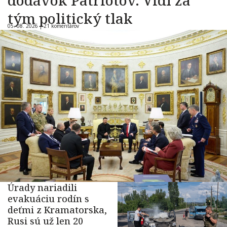
dodávok Patriotov. Vidí za
tým politický tlak
05. 08. 2026 |
21 komentárov
Úrady nariadili
evakuáciu rodín s
deťmi z Kramatorska,
Rusi sú už len 20