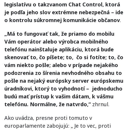
legislatívu o takzvanom Chat Control, ktorá
je podľa jeho slov extrémne nebezpečná – ide
o kontrolu súkromnej komunikácie občanov
.
„Má to fungovať tak, že priamo do mobilu
Vám operátor alebo výrobca mobilného
telefónu nainštaluje aplikáciu, ktorá bude
skenovať to, čo píšete; to, čo si fotíte; to, čo
vám niekto pošle; alebo v prípade nejakého
podozrenia zo šírenia nevhodného obsahu to
pošle na nejaký európsky server európskemu
úradníkovi, ktorý to vyhodnotí – jednoducho
budú mať prístup k vašim dátam, k vášmu
telefónu. Normálne, že natvrdo,“
zhrnul.
Ako uvádza, presne proti tomuto v
europarlamente zabojujú: „ Je to vec, proti