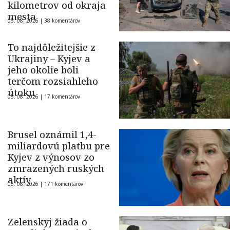
kilometrov od okraja
mesta
05. 08. 2026 |
38 komentárov
To najdôležitejšie z
Ukrajiny – Kyjev a
jeho okolie boli
terčom rozsiahleho
útoku
05. 08. 2026 |
17 komentárov
Brusel oznámil 1,4-
miliardovú platbu pre
Kyjev z výnosov zo
zmrazených ruských
aktív
05. 08. 2026 |
171 komentárov
Zelenskyj žiada o