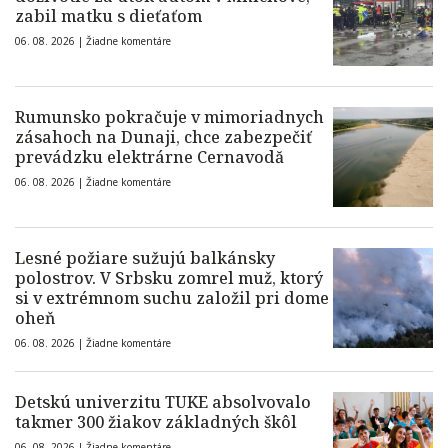
zabil matku s dieťaťom
06. 08. 2026 |
Žiadne komentáre
Rumunsko pokračuje v mimoriadnych
zásahoch na Dunaji, chce zabezpečiť
prevádzku elektrárne Cernavodă
06. 08. 2026 |
Žiadne komentáre
Lesné požiare sužujú balkánsky
polostrov. V Srbsku zomrel muž, ktorý
si v extrémnom suchu založil pri dome
oheň
06. 08. 2026 |
Žiadne komentáre
Detskú univerzitu TUKE absolvovalo
takmer 300 žiakov základných škôl
06. 08. 2026 |
Žiadne komentáre