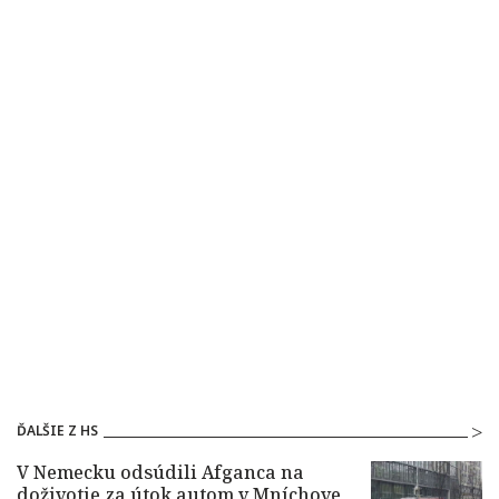
ĎALŠIE Z HS
V Nemecku odsúdili Afganca na
doživotie za útok autom v Mníchove,