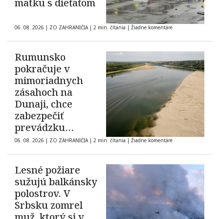
matku s dieťaťom
06. 08. 2026
|
ZO ZAHRANIČIA
|
2 min. čítania
|
Žiadne komentáre
Rumunsko
pokračuje v
mimoriadnych
zásahoch na
Dunaji, chce
zabezpečiť
prevádzku
elektrárne
06. 08. 2026
|
ZO ZAHRANIČIA
|
2 min. čítania
|
Žiadne komentáre
Cernavodă
Lesné požiare
sužujú balkánsky
polostrov. V
Srbsku zomrel
muž, ktorý si v