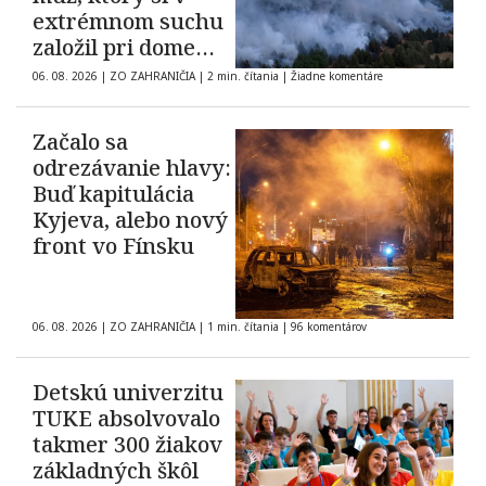
extrémnom suchu
založil pri dome
oheň
06. 08. 2026
|
ZO ZAHRANIČIA
|
2 min. čítania
|
Žiadne komentáre
Začalo sa
odrezávanie hlavy:
Buď kapitulácia
Kyjeva, alebo nový
front vo Fínsku
06. 08. 2026
|
ZO ZAHRANIČIA
|
1 min. čítania
|
96 komentárov
Detskú univerzitu
TUKE absolvovalo
takmer 300 žiakov
základných škôl