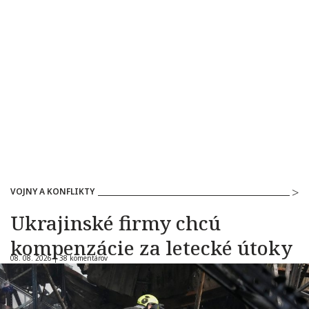
VOJNY A KONFLIKTY
Ukrajinské firmy chcú
kompenzácie za letecké útoky
08. 08. 2026 |
38 komentárov