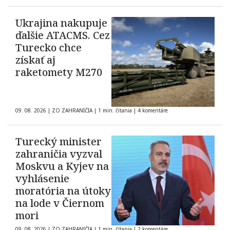
Ukrajina nakupuje
ďalšie ATACMS. Cez
Turecko chce
získať aj
raketomety M270
09. 08. 2026
|
ZO ZAHRANIČIA
|
1 min. čítania
|
4 komentáre
Turecký minister
zahraničia vyzval
Moskvu a Kyjev na
vyhlásenie
moratória na útoky
na lode v Čiernom
mori
09. 08. 2026
|
ZO ZAHRANIČIA
|
1 min. čítania
|
2 komentáre