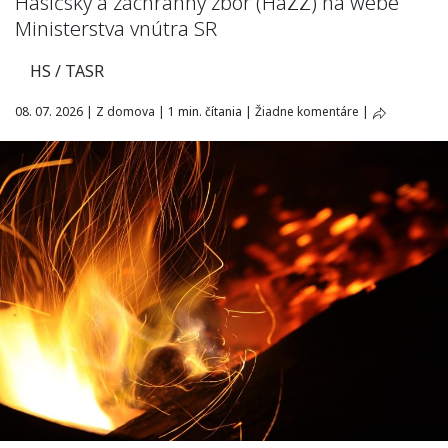
Hasičský a záchranný zbor (HaZZ) na webe
Ministerstva vnútra SR
HS / TASR
08. 07. 2026
|
Z domova
|
1 min. čítania
|
Žiadne komentáre
|