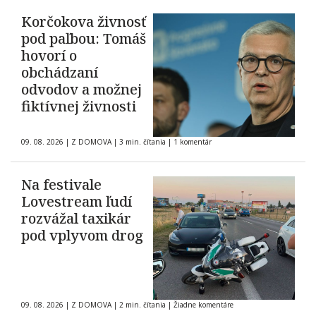
Korčokova živnosť
pod paľbou: Tomáš
hovorí o
obchádzaní
odvodov a možnej
fiktívnej živnosti
09. 08. 2026
|
Z DOMOVA
|
3 min. čítania
|
1 komentár
Na festivale
Lovestream ľudí
rozvážal taxikár
pod vplyvom drog
09. 08. 2026
|
Z DOMOVA
|
2 min. čítania
|
Žiadne komentáre