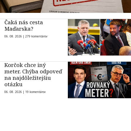
Čaká nás cesta
Maďarska?
06. 08. 2026 |
279 komentárov
Korčok chce iný
meter. Chýba odpoveď
na najdôležitejšiu
otázku
06. 08. 2026 |
19 komentárov