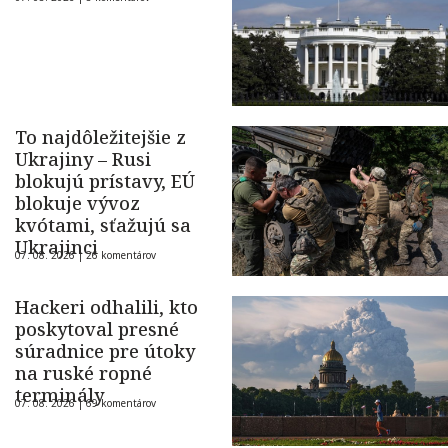
To najdôležitejšie z
Ukrajiny – Rusi
blokujú prístavy, EÚ
blokuje vývoz
kvótami, sťažujú sa
Ukrajinci
07. 08. 2026 |
26 komentárov
Hackeri odhalili, kto
poskytoval presné
súradnice pre útoky
na ruské ropné
terminály
07. 08. 2026 |
69 komentárov