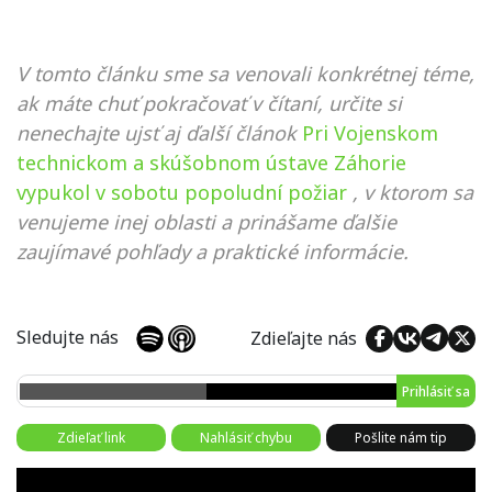
V tomto článku sme sa venovali konkrétnej téme,
ak máte chuť pokračovať v čítaní, určite si
nenechajte ujsť aj ďalší článok
Pri Vojenskom
technickom a skúšobnom ústave Záhorie
vypukol v sobotu popoludní požiar
, v ktorom sa
venujeme inej oblasti a prinášame ďalšie
zaujímavé pohľady a praktické informácie.
Sledujte nás
Zdieľajte nás
Prihlásiť sa
Zdieľať link
Nahlásiť chybu
Pošlite nám tip