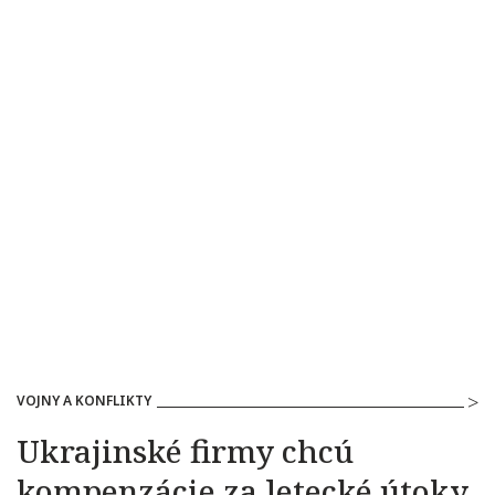
VOJNY A KONFLIKTY
Ukrajinské firmy chcú
kompenzácie za letecké útoky