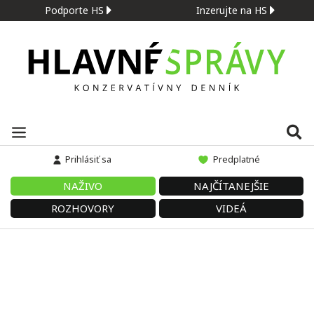
Podporte HS
Inzerujte na HS
Prihlásiť sa
Predplatné
NAŽIVO
NAJČÍTANEJŠIE
ROZHOVORY
VIDEÁ