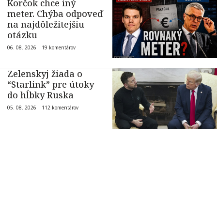
Korčok chce iný
meter. Chýba odpoveď
na najdôležitejšiu
otázku
06. 08. 2026 |
19 komentárov
Zelenskyj žiada o
“Starlink” pre útoky
do hĺbky Ruska
05. 08. 2026 |
112 komentárov