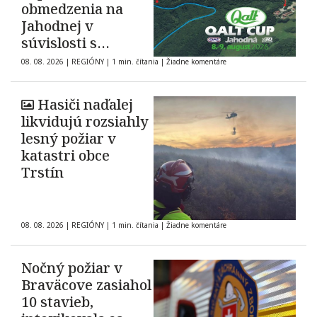
obmedzenia na
Jahodnej v
súvislosti s
automobilovými
08. 08. 2026
|
REGIÓNY
|
1 min. čítania
|
Žiadne komentáre
pretekmi
Hasiči naďalej
likvidujú rozsiahly
lesný požiar v
katastri obce
Trstín
08. 08. 2026
|
REGIÓNY
|
1 min. čítania
|
Žiadne komentáre
Nočný požiar v
Braväcove zasiahol
10 stavieb,