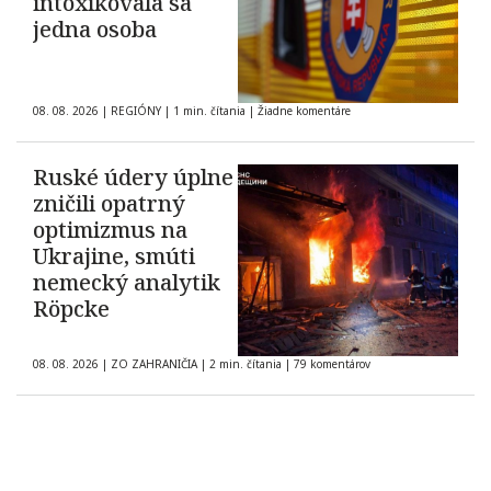
intoxikovala sa
jedna osoba
08. 08. 2026
|
REGIÓNY
|
1 min. čítania
|
Žiadne komentáre
Ruské údery úplne
zničili opatrný
optimizmus na
Ukrajine, smúti
nemecký analytik
Röpcke
08. 08. 2026
|
ZO ZAHRANIČIA
|
2 min. čítania
|
79 komentárov