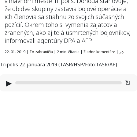
v hlavnom meste Tripolis. Dohoda stanovuje,
že obidve skupiny zastavia bojové operácie a
ich členovia sa stiahnu zo svojich súčasných
pozícií. Okrem toho si vymenia zajatcov a
zranených, ako aj telá usmrtených bojovníkov,
informovali agentúry DPA a AFP
22. 01. 2019
|
Zo zahraničia
|
2 min. čítania
|
Žiadne komentáre
|
Tripolis 22. januára 2019 (TASR/HSP/Foto:TASR/AP)
▶
↻