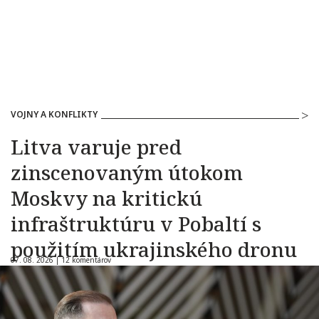
VOJNY A KONFLIKTY
Litva varuje pred
zinscenovaným útokom
Moskvy na kritickú
infraštruktúru v Pobaltí s
použitím ukrajinského dronu
07. 08. 2026 |
12 komentárov