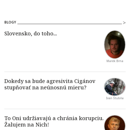
BLOGY
Marek Brna
Ivan Štubňa