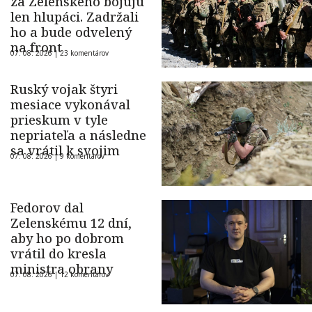
za Zelenského bojujú
len hlupáci. Zadržali
ho a bude odvelený
na front
07. 08. 2026 |
23 komentárov
Ruský vojak štyri
mesiace vykonával
prieskum v tyle
nepriateľa a následne
sa vrátil k svojim
07. 08. 2026 |
9 komentárov
Fedorov dal
Zelenskému 12 dní,
aby ho po dobrom
vrátil do kresla
ministra obrany
07. 08. 2026 |
12 komentárov