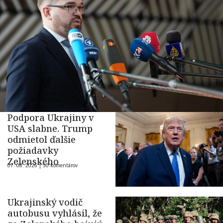
Podpora Ukrajiny v
USA slabne. Trump
odmietol ďalšie
požiadavky
Zelenského
07. 08. 2026 |
50 komentárov
Ukrajinský vodič
autobusu vyhlásil, že