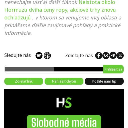
nenechajte ujsť aj ďalší článok
Neistota okolo
Hormuzu dvíha ceny ropy, akciové trhy znovu
ochladzujú
, v ktorom sa venujeme inej oblasti a
prinášame ďalšie zaujímavé pohľady a praktické
informácie.
Sledujte nás
Zdieľajte nás
Prihlásiť sa
Zdieľať link
Nahlásiť chybu
Pošlite nám tip