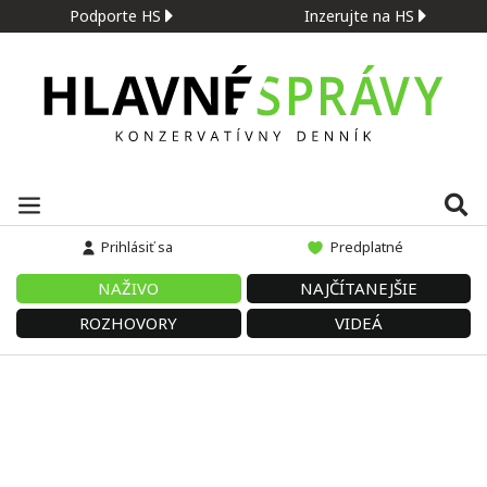
Podporte HS
Inzerujte na HS
Prihlásiť sa
Predplatné
NAŽIVO
NAJČÍTANEJŠIE
ROZHOVORY
VIDEÁ