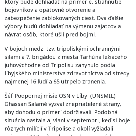
ktorý bude dohliadať na prímerie, stiahnutie
bojovníkov a opätovné otvorenie a
zabezpečenie zablokovaných ciest. Dva ďalšie
výbory budú dohliadať na výmenu zajatcov a
návrat osôb, ktoré ušli pred bojmi.
V bojoch medzi tzv. tripoliskými ochrannými
silami a 7. brigádou z mesta Tarhúna ležiaceho
juhovýchodne od Tripolisu zahynulo podľa
líbyjského ministerstva zdravotníctva od stredy
najmenej 16 ľudí a 65 utrpelo zranenia.
Šéf Podpornej misie OSN v Líbyi (UNSMIL)
Ghassan Salamé vyzval znepriatelené strany,
aby dohodu o prímerí dodržiavali. Podobná
situácia nastala aj vlani v septembri, keď si boje
rôznych milícií v Tripolise a okolí vyžiadali