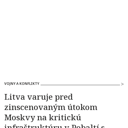
VOJNY A KONFLIKTY
Litva varuje pred
zinscenovaným útokom
Moskvy na kritickú
infraštruktúru v Pobaltí s