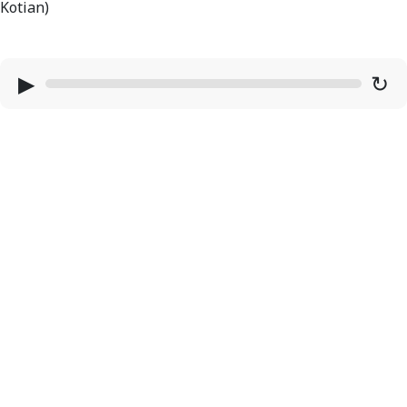
Kotian)
▶
↻