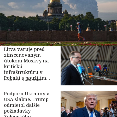
Litva varuje pred
zinscenovaným
útokom Moskvy na
kritickú
infraštruktúru v
Pobaltí s použitím
07. 08. 2026 |
13 komentárov
ukrajinského dronu
Podpora Ukrajiny v
USA slabne. Trump
odmietol ďalšie
požiadavky
Zelenského