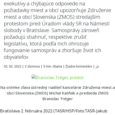
exekutívy a chýbajúce odpovede na
požiadavky miest a obcí upozorňuje Združenie
miest a obcí Slovenska (ZMOS) stredajším
protestom pred Úradom vlády SR na Námestí
slobody v Bratislave. Samosprávy zároveň
požadujú stiahnuť, respektíve zrušiť
legislatívu, ktorá podľa nich ohrozuje
fungovanie samospráv a zhoršuje život ich
obyvateľov
02. 02. 2022
|
Z domova
|
3 min. čítania
|
Žiadne komentáre
|
Na snímke zľava ústredný riaditeľ kancelárie Združenia miest a
obcí Slovenska (ZMOS) Michal Kaliňák a predseda ZMOS
Branislav Tréger
Bratislava 2. februára 2022 (TASR/HSP/Foto:TASR-Jakub