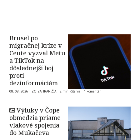
Brusel po
migračnej kríze v
Ceute vyzval Metu
a TikTok na
dôslednejší boj
proti
dezinformáciám
08. 08. 2026
|
ZO ZAHRANIČIA
|
2 min. čítania
|
1 komentár
Výluky v Čope
obmedzia priame
vlakové spojenia
do Mukačeva