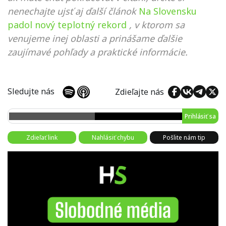
nenechajte ujsť aj ďalší článok
Na Slovensku
padol nový teplotný rekord
, v ktorom sa
venujeme inej oblasti a prinášame ďalšie
zaujímavé pohľady a praktické informácie.
Sledujte nás
Zdieľajte nás
Prihlásiť sa
Zdieľať link
Nahlásiť chybu
Pošlite nám tip