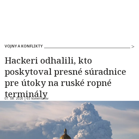
VOJNY A KONFLIKTY
Hackeri odhalili, kto
poskytoval presné súradnice
pre útoky na ruské ropné
terminály
07. 08. 2026 |
65 komentárov