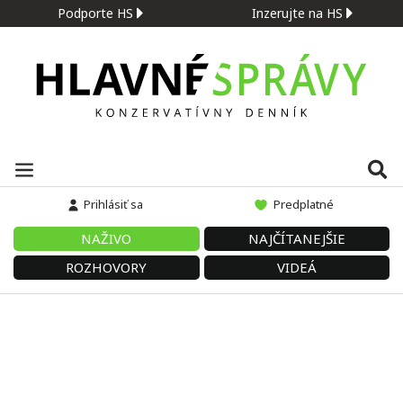
Podporte HS
Inzerujte na HS
Prihlásiť sa
Predplatné
NAŽIVO
NAJČÍTANEJŠIE
ROZHOVORY
VIDEÁ