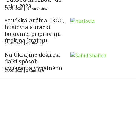
roku 2029
07. 08. 2026 |
13 komentárov
Saudská Arábia: IRGC,
húsíovia a irackí
bojovníci pripravujú
útok na krajinu
07. 08. 2026 |
2 komentáre
Na Ukrajine došli na
ďalší spôsob
vyberania výpalného
07. 08. 2026 |
2 komentáre