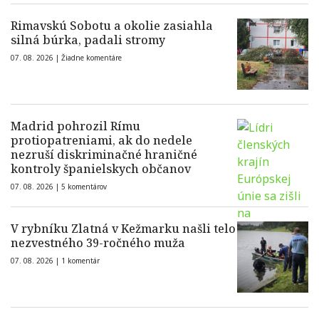
Rimavskú Sobotu a okolie zasiahla
silná búrka, padali stromy
07. 08. 2026 |
Žiadne komentáre
Madrid pohrozil Rímu
protiopatreniami, ak do nedele
nezruší diskriminačné hraničné
kontroly španielskych občanov
07. 08. 2026 |
5 komentárov
V rybníku Zlatná v Kežmarku našli telo
nezvestného 39-ročného muža
07. 08. 2026 |
1 komentár