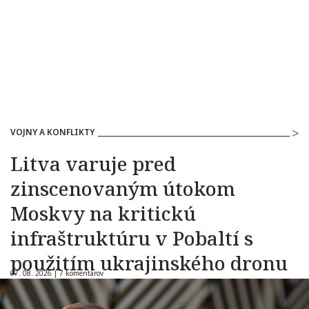
VOJNY A KONFLIKTY
Litva varuje pred
zinscenovaným útokom
Moskvy na kritickú
infraštruktúru v Pobaltí s
použitím ukrajinského dronu
07. 08. 2026 |
7 komentárov