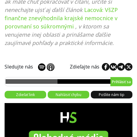
ak máte chuť pokračovať v čítaní, určite si
nenechajte ujsť aj ďalší článok
Lacová: VšZP
finančne znevýhodnila krajské nemocnice v
porovnaní so súkromnými
, v ktorom sa
venujeme inej oblasti a prinášame ďalšie
zaujímavé pohľady a praktické informácie.
Sledujte nás
Zdieľajte nás
Prihlásiť sa
Zdieľať link
Nahlásiť chybu
Pošlite nám tip