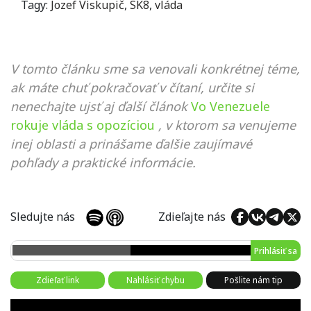
Tagy:
Jozef Viskupič
,
SK8
,
vláda
V tomto článku sme sa venovali konkrétnej téme,
ak máte chuť pokračovať v čítaní, určite si
nenechajte ujsť aj ďalší článok
Vo Venezuele
rokuje vláda s opozíciou
, v ktorom sa venujeme
inej oblasti a prinášame ďalšie zaujímavé
pohľady a praktické informácie.
Sledujte nás
Zdieľajte nás
Prihlásiť sa
Zdieľať link
Nahlásiť chybu
Pošlite nám tip