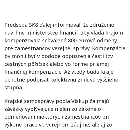
Predseda SK8 ďalej informoval, že združenie
navrhne ministerstvu financií, aby vláda krajom
kompenzovala schválené 800-eurové odmeny
pre zamestnancov verejnej správy. Kompenzácie
by mohli byť v podobe odpustenia časti tzv.
cestných pôžičiek alebo vo forme priamej
finančnej kompenzácie. Až vtedy budú kraje
ochotné podpísať kolektívnu zmluvu vyššieho
stupňa.
Krajské samosprávy podľa Viskupiča majú
záväzky vyplývajúce nielen zo zákona o
odmeňovaní niektorých zamestnancov pri
výkone práce vo verejnom záujme, ale aj zo