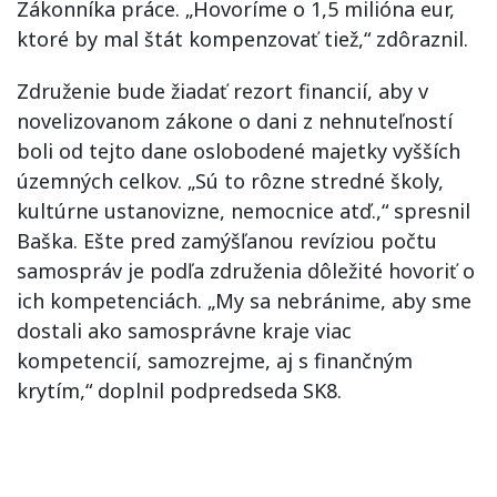
Zákonníka práce. „Hovoríme o 1,5 milióna eur,
ktoré by mal štát kompenzovať tiež,“ zdôraznil.
Združenie bude žiadať rezort financií, aby v
novelizovanom zákone o dani z nehnuteľností
boli od tejto dane oslobodené majetky vyšších
územných celkov. „Sú to rôzne stredné školy,
kultúrne ustanovizne, nemocnice atď.,“ spresnil
Baška. Ešte pred zamýšľanou revíziou počtu
samospráv je podľa združenia dôležité hovoriť o
ich kompetenciách. „My sa nebránime, aby sme
dostali ako samosprávne kraje viac
kompetencií, samozrejme, aj s finančným
krytím,“ doplnil podpredseda SK8.