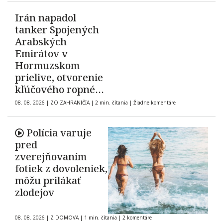
Irán napadol
tanker Spojených
Arabských
Emirátov v
Hormuzskom
prielive, otvorenie
kľúčového ropného
koridoru ostáva
08. 08. 2026
|
ZO ZAHRANIČIA
|
2 min. čítania
|
Žiadne komentáre
neisté
Polícia varuje
pred
zverejňovaním
fotiek z dovoleniek,
môžu prilákať
zlodejov
08. 08. 2026
|
Z DOMOVA
|
1 min. čítania
|
2 komentáre