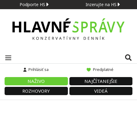
Podporte HS
Inzerujte na HS
Prihlásiť sa
Predplatné
NAŽIVO
NAJČÍTANEJŠIE
ROZHOVORY
VIDEÁ