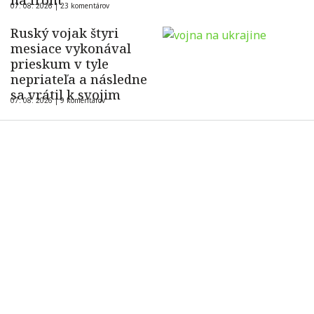
na front
07. 08. 2026 |
23 komentárov
Ruský vojak štyri
mesiace vykonával
prieskum v tyle
nepriateľa a následne
sa vrátil k svojim
07. 08. 2026 |
9 komentárov