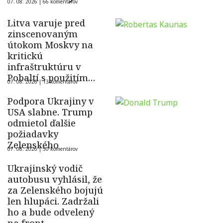
07. 08. 2026 |
66 komentárov
Litva varuje pred
zinscenovaným
útokom Moskvy na
kritickú
infraštruktúru v
Pobaltí s použitím
07. 08. 2026 |
13 komentárov
ukrajinského dronu
Podpora Ukrajiny v
USA slabne. Trump
odmietol ďalšie
požiadavky
Zelenského
07. 08. 2026 |
50 komentárov
Ukrajinský vodič
autobusu vyhlásil, že
za Zelenského bojujú
len hlupáci. Zadržali
ho a bude odvelený