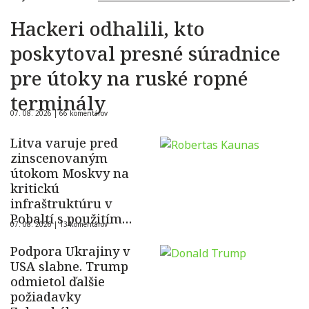
Hackeri odhalili, kto
poskytoval presné súradnice
pre útoky na ruské ropné
terminály
07. 08. 2026 |
66 komentárov
Litva varuje pred
zinscenovaným
útokom Moskvy na
kritickú
infraštruktúru v
Pobaltí s použitím
07. 08. 2026 |
13 komentárov
ukrajinského dronu
Podpora Ukrajiny v
USA slabne. Trump
odmietol ďalšie
požiadavky