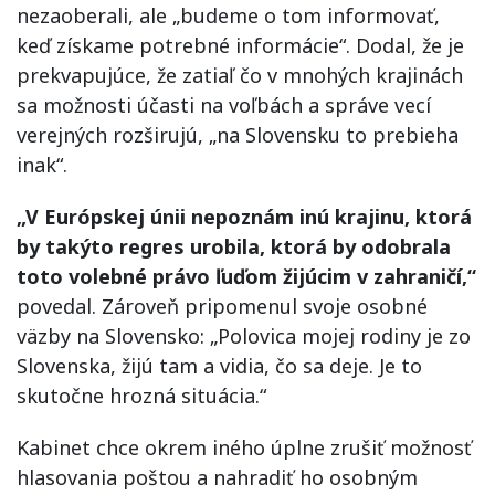
nezaoberali, ale „budeme o tom informovať,
keď získame potrebné informácie“. Dodal, že je
prekvapujúce, že zatiaľ čo v mnohých krajinách
sa možnosti účasti na voľbách a správe vecí
verejných rozširujú, „na Slovensku to prebieha
inak“.
„V Európskej únii nepoznám inú krajinu, ktorá
by takýto regres urobila, ktorá by odobrala
toto volebné právo ľuďom žijúcim v zahraničí,“
povedal. Zároveň pripomenul svoje osobné
väzby na Slovensko: „Polovica mojej rodiny je zo
Slovenska, žijú tam a vidia, čo sa deje. Je to
skutočne hrozná situácia.“
Kabinet chce okrem iného úplne zrušiť možnosť
hlasovania poštou a nahradiť ho osobným