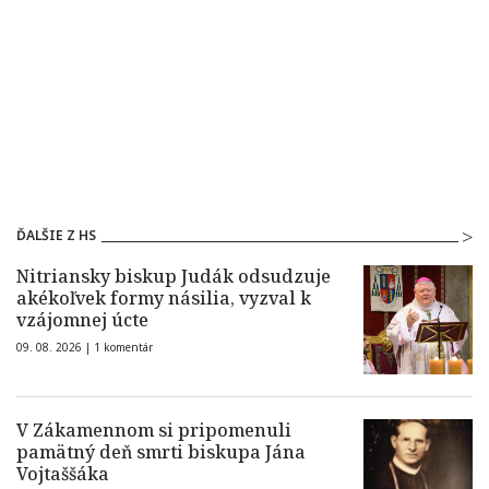
ĎALŠIE Z HS
Nitriansky biskup Judák odsudzuje
akékoľvek formy násilia, vyzval k
vzájomnej úcte
09. 08. 2026 |
1 komentár
V Zákamennom si pripomenuli
pamätný deň smrti biskupa Jána
Vojtaššáka