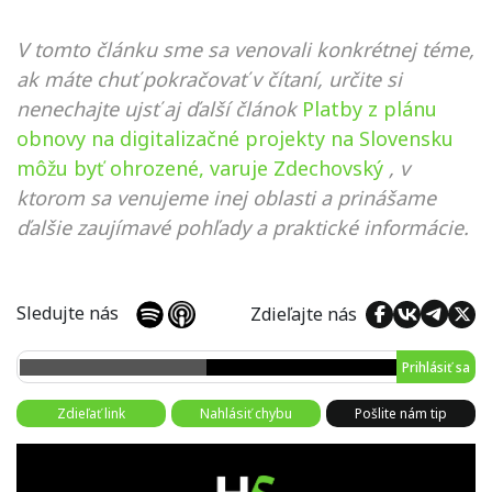
V tomto článku sme sa venovali konkrétnej téme,
ak máte chuť pokračovať v čítaní, určite si
nenechajte ujsť aj ďalší článok
Platby z plánu
obnovy na digitalizačné projekty na Slovensku
môžu byť ohrozené, varuje Zdechovský
, v
ktorom sa venujeme inej oblasti a prinášame
ďalšie zaujímavé pohľady a praktické informácie.
Sledujte nás
Zdieľajte nás
Prihlásiť sa
Zdieľať link
Nahlásiť chybu
Pošlite nám tip