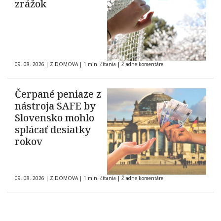
zrážok
09. 08. 2026
|
Z DOMOVA
|
1 min. čítania
|
Žiadne komentáre
Čerpané peniaze z
nástroja SAFE by
Slovensko mohlo
splácať desiatky
rokov
09. 08. 2026
|
Z DOMOVA
|
1 min. čítania
|
Žiadne komentáre