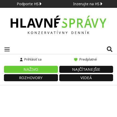
Podporte HS
Inzerujte na HS
Prihlásiť sa
Predplatné
NAŽIVO
NAJČÍTANEJŠIE
ROZHOVORY
VIDEÁ