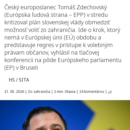
Český europoslanec Tomáš Zdechovský
(Európska ľudová strana – EPP) v stredu
kritizoval plán slovenskej vlády obmedziť
možnosť voliť zo zahraničia. Ide o krok, ktorý
nemá v Európskej únii (EÚ) obdobu a
predstavuje regres v prístupe k volebným
právam občanov, vyhlásil na tlačovej
konferencii na pôde Európskeho parlamentu
(EP) v Bruseli
HS / SITA
21. 05. 2026
|
Zo zahraničia
|
2 min. čítania
|
24 komentárov
|