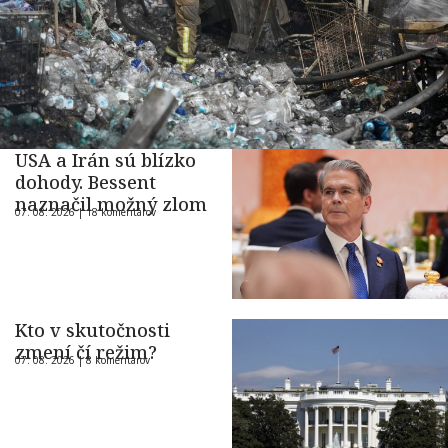
USA a Irán sú blízko
dohody. Bessent
naznačil možný zlom
07. 08. 2026 |
18 komentárov
Kto v skutočnosti
zmení čí režim?
07. 08. 2026 |
8 komentárov