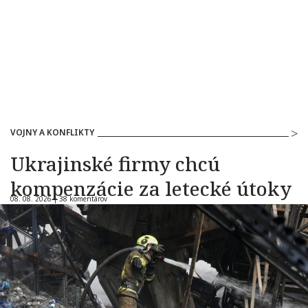
VOJNY A KONFLIKTY
Ukrajinské firmy chcú
kompenzácie za letecké útoky
08. 08. 2026 |
38 komentárov