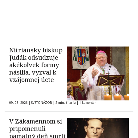
Nitriansky biskup
Judák odsudzuje
akékoľvek formy
násilia, vyzval k
vzájomnej úcte
09. 08. 2026
|
SVETONÁZOR
|
2 min. čítania
|
1 komentár
V Zákamennom si
pripomenuli
pamätný deň smrti