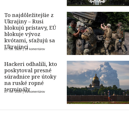
To najdôležitejšie z
Ukrajiny – Rusi
blokujú prístavy, EÚ
blokuje vývoz
kvótami, sťažujú sa
Ukrajinci
07. 08. 2026 |
26 komentárov
Hackeri odhalili, kto
poskytoval presné
súradnice pre útoky
na ruské ropné
terminály
07. 08. 2026 |
69 komentárov