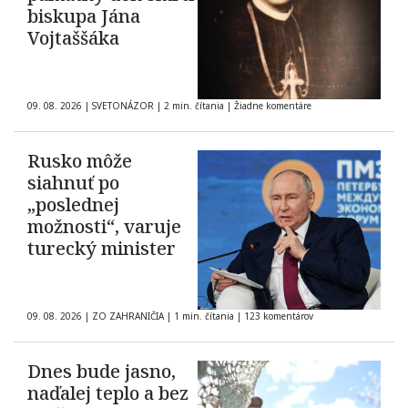
biskupa Jána
Vojtaššáka
09. 08. 2026
|
SVETONÁZOR
|
2 min. čítania
|
Žiadne komentáre
Rusko môže
siahnuť po
„poslednej
možnosti“, varuje
turecký minister
09. 08. 2026
|
ZO ZAHRANIČIA
|
1 min. čítania
|
123 komentárov
Dnes bude jasno,
naďalej teplo a bez