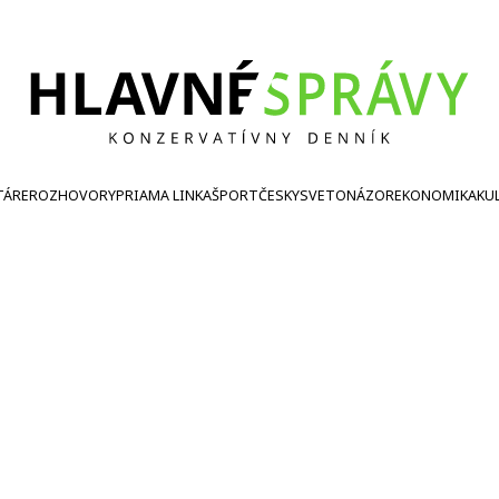
TÁRE
ROZHOVORY
PRIAMA LINKA
ŠPORT
ČESKY
SVETONÁZOR
EKONOMIKA
KU