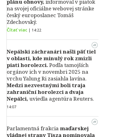
plánu obnovy,
informoval v piatok
na svojej oficiálne webovej stránke
český europoslanec Tomáš
Zdechovský.
Čítať viac
|
14:22
Nepálski záchranári našli päť tiel
v oblasti, kde minulý rok zmizli
piati horolezci.
Podľa tamojších
orgánov ich v novembri 2025 na
vrchu Yalung Ri zasiahla lavína.
Medzi nezvestnými boli traja
zahraniční horolezci a dvaja
Nepálci,
uviedla agentúra Reuters.
14:07
Parlamentná frakcia
maďarskej
vládnej strany Tisza nominovala