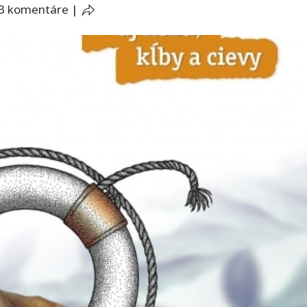
3 komentáre
|