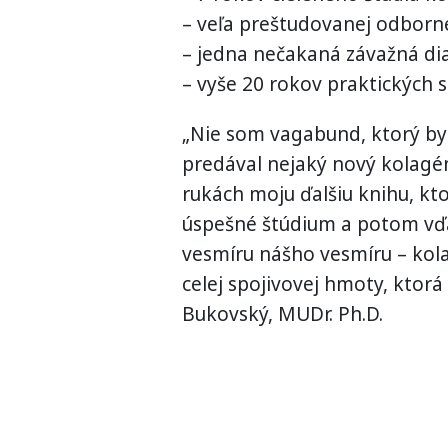
– veľa preštudovanej odbornej
– jedna nečakaná závažná d
– vyše 20 rokov praktických s
„Nie som vagabund, ktorý by
predával nejaký nový kolagén
rukách moju ďalšiu knihu, kto
úspešné štúdium a potom vďa
vesmíru nášho vesmíru – kola
celej spojivovej hmoty, ktorá
Bukovský, MUDr. Ph.D.