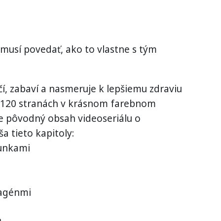
musí povedať, ako to vlastne s tým
čí, zabaví a nasmeruje k lepšiemu zdraviu
a 120 stranách v krásnom farebnom
e pôvodný obsah videoseriálu o
a tieto kapitoly:
bunkami
lagénmi