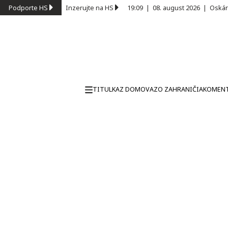
Podporte HS
Inzerujte na HS
19:09
|
08. august 2026
|
Oskár
TITULKA
Z DOMOVA
ZO ZAHRANIČIA
KOMEN