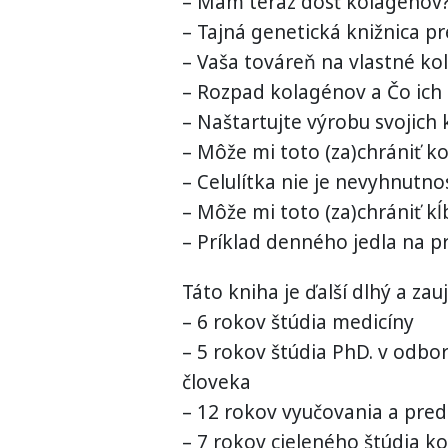
– Mám teraz dosť kolagénov
– Tajná genetická knižnica p
– Vaša továreň na vlastné ko
– Rozpad kolagénov a Čo ich 
– Naštartujte výrobu svojich
– Môže mi toto (za)chrániť ko
– Celulítka nie je nevyhnutno
– Môže mi toto (za)chrániť kĺ
– Príklad denného jedla na pr
Táto kniha je ďalší dlhý a zau
– 6 rokov štúdia medicíny
– 5 rokov štúdia PhD. v odbo
človeka
– 12 rokov vyučovania a pred
– 7 rokov cieleného štúdia k