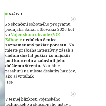
NAŽIVO
Po skončení sobotného programu
podujatia Sahara Slovakia 2026 bol
vo
Vojenskom obvode (VO)
Záhorie
neďaleko Senice
zaznamenaný požiar porastu.
Na
mieste prebieha intenzívny zásah s
cieľom dostať požiar čo najskôr
pod kontrolu a zabrániť jeho
ďalšiemu šíreniu.
Aktuálne
zasahujú na mieste desiatky hasičov,
ako aj vrtuľník.
18:39
V tesnej blízkosti Vojenského
technického a skúšobného ústavu