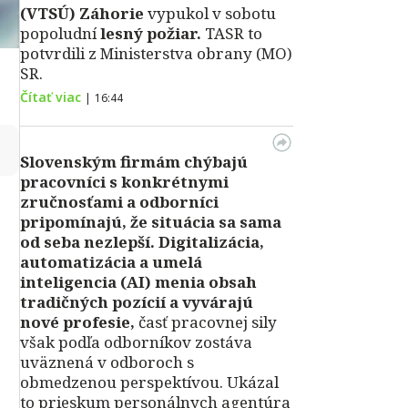
(VTSÚ) Záhorie
vypukol v sobotu
popoludní
lesný požiar.
TASR to
potvrdili z Ministerstva obrany (MO)
SR.
Čítať viac
|
16:44
↻
Slovenským firmám chýbajú
pracovníci s konkrétnymi
zručnosťami a odborníci
pripomínajú, že situácia sa sama
od seba nezlepší.
Digitalizácia,
automatizácia a umelá
inteligencia (AI) menia obsah
tradičných pozícií a vyvárajú
nové profesie,
časť pracovnej sily
však podľa odborníkov zostáva
uväznená v odboroch s
obmedzenou perspektívou. Ukázal
to prieskum personálnych agentúra