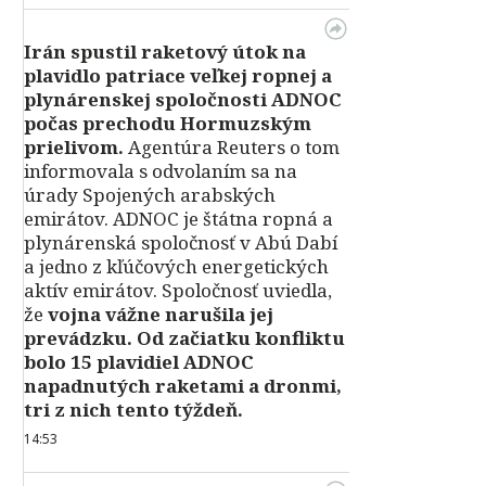
Irán spustil raketový útok na
plavidlo patriace veľkej ropnej a
plynárenskej spoločnosti ADNOC
počas prechodu Hormuzským
prielivom.
Agentúra Reuters o tom
informovala s odvolaním sa na
úrady Spojených arabských
emirátov. ADNOC je štátna ropná a
plynárenská spoločnosť v Abú Dabí
a jedno z kľúčových energetických
aktív emirátov. Spoločnosť uviedla,
že
vojna vážne narušila jej
prevádzku. Od začiatku konfliktu
bolo 15 plavidiel ADNOC
napadnutých raketami a dronmi,
tri z nich tento týždeň.
14:53