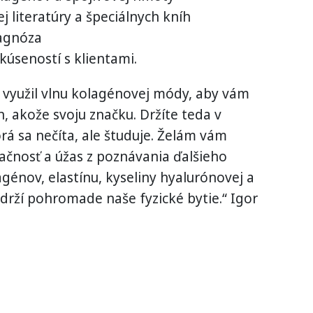
 literatúry a špeciálnych kníh
iagnóza
kúseností s klientami.
 využil vlnu kolagénovej módy, aby vám
, akože svoju značku. Držíte teda v
rá sa nečíta, ale študuje. Želám vám
čnosť a úžas z poznávania ďalšieho
génov, elastínu, kyseliny hyalurónovej a
 drží pohromade naše fyzické bytie.“ Igor