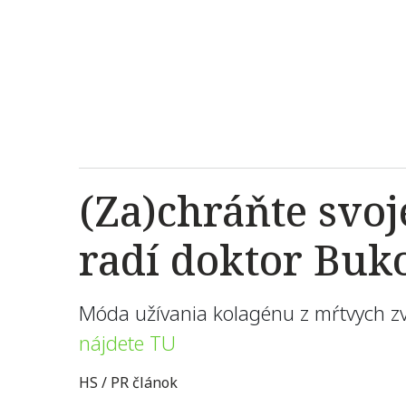
(Za)chráňte svoje
radí doktor Buk
Móda užívania kolagénu z mŕtvych zv
nájdete TU
HS / PR článok