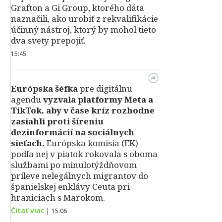
Grafton a Gi Group, ktorého dáta
naznačili, ako urobiť z rekvalifikácie
účinný nástroj, ktorý by mohol tieto
dva svety prepojiť.
15:45
Európska šéfka
pre digitálnu
agendu
vyzvala platformy Meta a
TikTok, aby v čase kríz rozhodne
zasiahli proti šíreniu
dezinformácií na sociálnych
sieťach.
Európska komisia (EK)
podľa nej v piatok rokovala s oboma
službami po minulotýždňovom
príleve nelegálnych migrantov do
španielskej enklávy Ceuta pri
hraniciach s Marokom.
Čítať viac
|
15:06