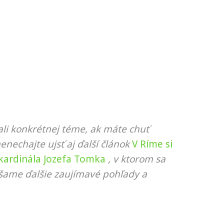
li konkrétnej téme, ak máte chuť
nenechajte ujsť aj ďalší článok
V Ríme si
 kardinála Jozefa Tomka
, v ktorom sa
ášame ďalšie zaujímavé pohľady a