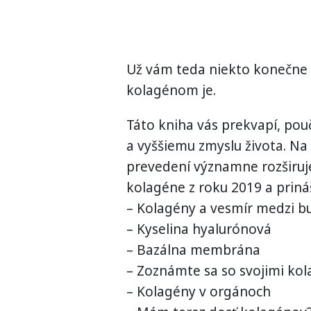
Už vám teda niekto konečne 
kolagénom je.
Táto kniha vás prekvapí, pou
a vyššiemu zmyslu života. N
prevedení významne rozširuj
kolagéne z roku 2019 a prináš
– Kolagény a vesmír medzi 
– Kyselina hyalurónová
– Bazálna membrána
– Zoznámte sa so svojimi ko
– Kolagény v orgánoch