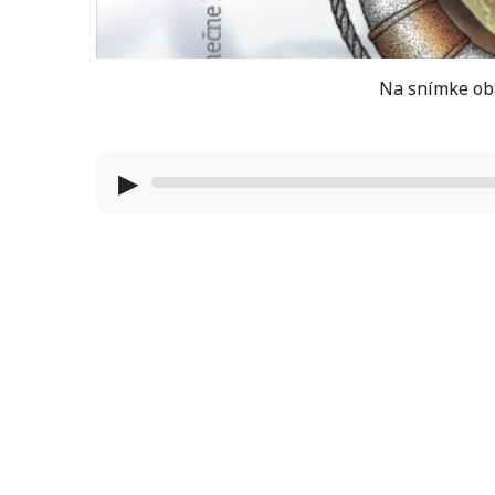
Na snímke obá
▶