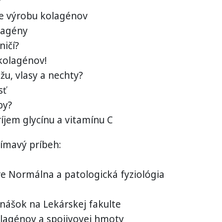
?
re výrobu kolagénov
lagény
ničí?
 kolagénov!
žu, vlasy a nechty?
sť
by?
íjem glycínu a vitamínu C
jímavý príbeh:
re Normálna a patologická fyziológia
nášok na Lekárskej fakulte
olagénov a spojivovej hmoty