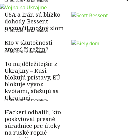
08. 08. 2026 |
38 komentárov
USA a Irán sú blízko
dohody. Bessent
naznačil možný zlom
07. 08. 2026 |
18 komentárov
Kto v skutočnosti
zmení čí režim?
07. 08. 2026 |
8 komentárov
To najdôležitejšie z
Ukrajiny – Rusi
blokujú prístavy, EÚ
blokuje vývoz
kvótami, sťažujú sa
Ukrajinci
07. 08. 2026 |
26 komentárov
Hackeri odhalili, kto
poskytoval presné
súradnice pre útoky
na ruské ropné