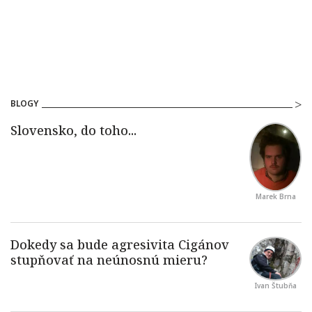
BLOGY
Marek Brna
Ivan Štubňa