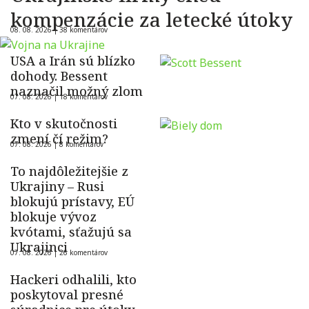
kompenzácie za letecké útoky
08. 08. 2026 |
38 komentárov
USA a Irán sú blízko
dohody. Bessent
naznačil možný zlom
07. 08. 2026 |
18 komentárov
Kto v skutočnosti
zmení čí režim?
07. 08. 2026 |
8 komentárov
To najdôležitejšie z
Ukrajiny – Rusi
blokujú prístavy, EÚ
blokuje vývoz
kvótami, sťažujú sa
Ukrajinci
07. 08. 2026 |
26 komentárov
Hackeri odhalili, kto
poskytoval presné