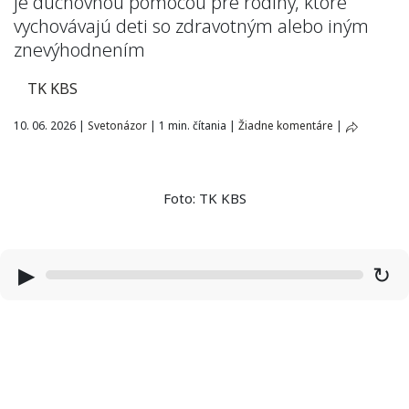
je duchovnou pomocou pre rodiny, ktoré
vychovávajú deti so zdravotným alebo iným
znevýhodnením
TK KBS
10. 06. 2026
|
Svetonázor
|
1 min. čítania
|
Žiadne komentáre
|
Foto: TK KBS
▶
↻