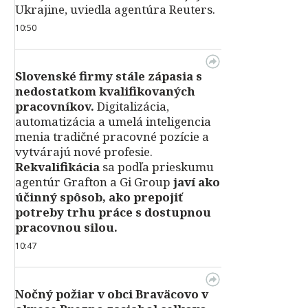
Ukrajine, uviedla agentúra Reuters.
10:50
Slovenské firmy stále zápasia s
nedostatkom kvalifikovaných
pracovníkov.
Digitalizácia,
automatizácia a umelá inteligencia
menia tradičné pracovné pozície a
vytvárajú nové profesie.
Rekvalifikácia
sa podľa prieskumu
agentúr Grafton a Gi Group
javí ako
účinný spôsob, ako prepojiť
potreby trhu práce s dostupnou
pracovnou silou.
10:47
Nočný požiar v obci Braväcovo v