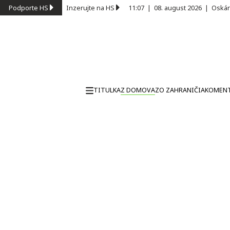
Podporte HS
Inzerujte na HS
11:07
|
08. august 2026
|
Oskár
TITULKA
Z DOMOVA
ZO ZAHRANIČIA
KOMEN