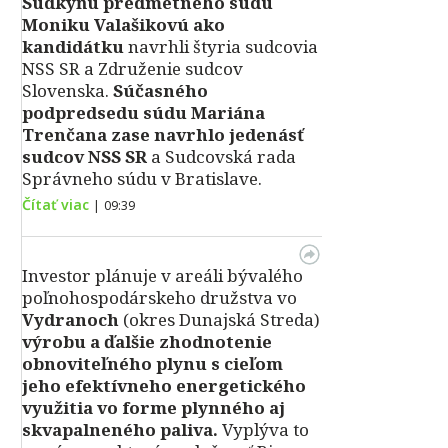
Sudkyňu predmetného súdu
Moniku Valašikovú ako
kandidátku
navrhli štyria sudcovia
NSS SR a Združenie sudcov
Slovenska.
Súčasného
podpredsedu súdu Mariána
Trenčana zase navrhlo jedenásť
sudcov NSS SR
a Sudcovská rada
Správneho súdu v Bratislave.
Čítať viac
|
09:39
Investor plánuje v areáli bývalého
poľnohospodárskeho družstva vo
Vydranoch
(okres Dunajská Streda)
výrobu a ďalšie zhodnotenie
obnoviteľného plynu s cieľom
jeho efektívneho energetického
využitia vo forme plynného aj
skvapalneného paliva.
Vyplýva to