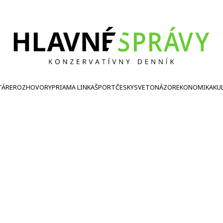
TÁRE
ROZHOVORY
PRIAMA LINKA
ŠPORT
ČESKY
SVETONÁZOR
EKONOMIKA
KU