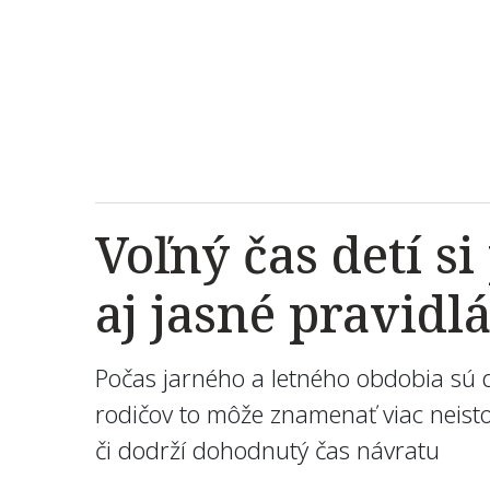
Voľný čas detí s
aj jasné pravidl
Počas jarného a letného obdobia sú dn
rodičov to môže znamenať viac neisto
či dodrží dohodnutý čas návratu