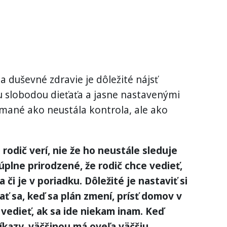
za duševné zdravie je dôležité nájsť
 slobodou dieťaťa a jasne nastavenými
mané ako neustála kontrola, ale ako
 rodič verí, nie že ho neustále sleduje
plne prirodzené, že rodič chce vedieť,
a či je v poriadku. Dôležité je nastaviť si
ť sa, keď sa plán zmení, prísť domov v
edieť, ak sa ide niekam inam. Keď
ríkazy, väčšinou má oveľa väčšiu