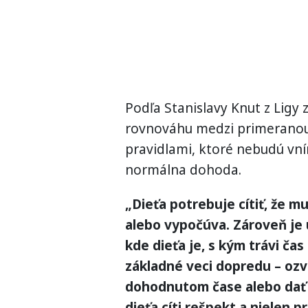
Podľa Stanislavy Knut z Ligy 
rovnováhu medzi primeranou
pravidlami, ktoré nebudú vní
normálna dohoda.
„Dieťa potrebuje cítiť, že mu
alebo vypočúva. Zároveň je ú
kde dieťa je, s kým trávi čas 
základné veci dopredu – ozva
dohodnutom čase alebo dať v
dieťa cíti rešpekt a nielen p