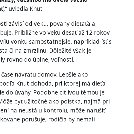
ť,“
uviedla Knut.
i závisí od veku, povahy dieťaťa aj
buje. Približne vo veku desať až 12 rokov
íľu vonku samostatnejšie, napríklad ísť s
a či na zmrzlinu. Dôležité však je
ly rovno do úplnej voľnosti.
ri čase návratu domov. Lepšie ako
podľa Knut dohoda, pri ktorej má dieťa
rie do úvahy. Podobne citlivou témou je
Môže byť užitočné ako poistka, najmä pri
ení na neustálu kontrolu, môže narušiť
akovane porušuje, rodičia by nemali