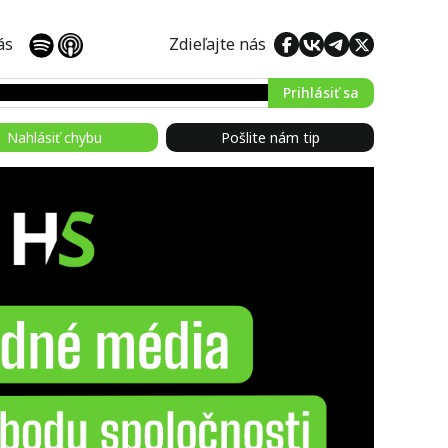
 nás
Zdieľajte nás
Prihlásiť sa
Nahlásiť chybu
Pošlite nám tip