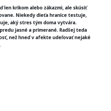
 len krikom alebo zákazmi, ale skúsiť
kovane. Niekedy dieťa hranice testuje,
je, aký stres tým doma vytvára.
predu jasné a primerané. Radšej teda
nosť, než hneď v afekte udeľovať nejaké
.