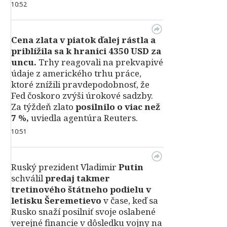
10:52
Cena zlata v piatok ďalej rástla a
priblížila sa k hranici 4350 USD za
uncu.
Trhy reagovali na prekvapivé
údaje z amerického trhu práce,
ktoré znížili pravdepodobnosť, že
Fed čoskoro zvýši úrokové sadzby.
Za týždeň zlato
posilnilo o viac než
7 %,
uviedla agentúra Reuters.
10:51
Ruský prezident Vladimir
Putin
schválil
predaj takmer
tretinového štátneho podielu v
letisku Šeremetievo
v čase, keď sa
Rusko snaží posilniť svoje oslabené
verejné financie v dôsledku vojny na