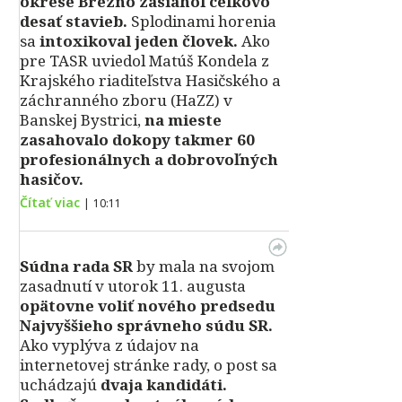
okrese Brezno zasiahol celkovo
desať stavieb.
Splodinami horenia
sa
intoxikoval jeden človek.
Ako
pre TASR uviedol Matúš Kondela z
Krajského riaditeľstva Hasičského a
záchranného zboru (HaZZ) v
Banskej Bystrici,
na mieste
zasahovalo dokopy takmer 60
profesionálnych a dobrovoľných
hasičov.
Čítať viac
|
10:11
Súdna rada SR
by mala na svojom
zasadnutí v utorok 11. augusta
opätovne voliť nového predsedu
Najvyššieho správneho súdu SR.
Ako vyplýva z údajov na
internetovej stránke rady, o post sa
uchádzajú
dvaja kandidáti.