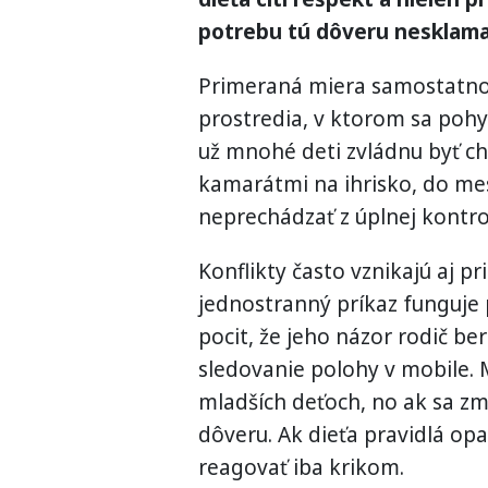
potrebu tú dôveru nesklama
Primeraná miera samostatnost
prostredia, v ktorom sa pohy
už mnohé deti zvládnu byť chv
kamarátmi na ihrisko, do mest
neprechádzať z úplnej kontro
Konflikty často vznikajú aj p
jednostranný príkaz funguje 
pocit, že jeho názor rodič be
sledovanie polohy v mobile. 
mladších deťoch, no ak sa zm
dôveru. Ak dieťa pravidlá op
reagovať iba krikom.