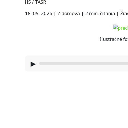
HS / TASR
18. 05. 2026
|
Z domova
|
2 min. čítania
|
Ži
Ilustračné fo
▶