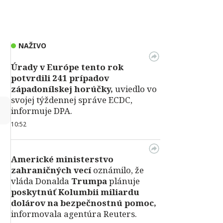
NAŽIVO
Úrady v Európe tento rok
potvrdili 241 prípadov
západonílskej horúčky,
uviedlo vo
svojej týždennej správe ECDC,
↻
informuje DPA.
10:52
Americké ministerstvo
zahraničných vecí
oznámilo, že
vláda Donalda
Trumpa
plánuje
poskytnúť Kolumbii miliardu
dolárov na bezpečnostnú pomoc,
informovala agentúra Reuters.