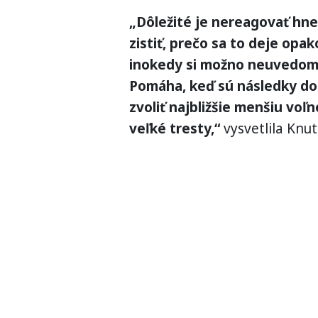
„Dôležité je nereagovať hneď
zistiť, prečo sa to deje opa
inokedy si možno neuvedomu
Pomáha, keď sú následky do
zvoliť najbližšie menšiu voľ
veľké tresty,“
vysvetlila Knut