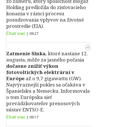
zo zámeru, ktorý spoločnosť Biogaz
Holding predložila do zisťovacieho
konania v rámci procesu
posudzovania vplyvov na životné
prostredie (EIA).
Čítať viac
|
09:27
Zatmenie Slnka,
ktoré nastane 12.
augusta, môže za jasného počasia
dočasne znížiť výkon
fotovoltických elektrární v
Európe
až o 9,7 gigawattu (GW).
Najvýraznejší pokles sa očakáva v
Španielsku a Nemecku. Informovala
o tom Európska sieť
prevádzkovateľov prenosových
sústav ENTSO-E.
Čítať viac
|
09:17