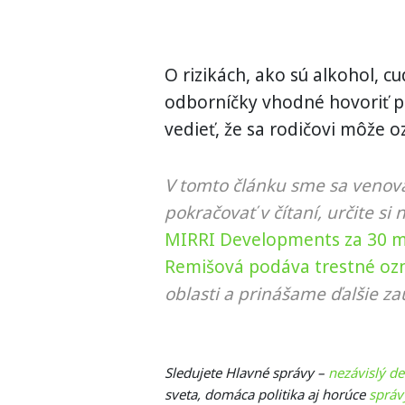
O rizikách, ako sú alkohol, cud
odborníčky vhodné hovoriť pr
vedieť, že sa rodičovi môže o
V tomto článku sme sa venova
pokračovať v čítaní, určite si 
MIRRI Developments za 30 mil
Remišová podáva trestné o
oblasti a prinášame ďalšie za
Sledujete Hlavné správy –
nezávislý d
sveta, domáca politika aj horúce
správ