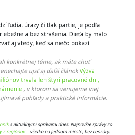
zí ľudia, úrazy či tlak partie, je podľa
iebežne a bez strašenia. Dieťa by malo
zvať aj vtedy, keď sa niečo pokazí
li konkrétnej téme, ak máte chuť
nenechajte ujsť aj ďalší článok
Výzva
iónov trvala len štyri pracovné dni,
známenie
, v ktorom sa venujeme inej
ujímavé pohľady a praktické informácie.
enník
s aktuálnymi správami dnes. Najnovšie správy zo
y z regiónov
– všetko na jednom mieste, bez cenzúry.