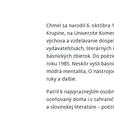
Chmel sa narodil 6. októbra
Krupine, na Univerzite Kome
výchova a vzdelávanie dospel
vydavateľstvách, literárnych
básnických zbierok. Do poézi
roku 1985. Neskôr vyšli básni
modrá mentalita, O nástrojoc
ruky a ďalšie.
Patril k najvýraznejším osobn
oceňovaný doma i v zahraničí.
a slovinskej literatúre – poézi