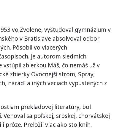
 1953 vo Zvolene, vyštudoval gymnázium v
nského v Bratislave absolvoval odbor
ých. Pôsobil vo viacerých
 časopisoch. Je autorom siedmich
e vstúpil zbierkou Máš, čo nemáš už v
cké zbierky Ovocnejší strom, Spray,
h, náradí a iných veciach vypustených z
ostiam prekladovej literatúry, bol
 Venoval sa poľskej, srbskej, chorvátskej
i i próze. Preložil viac ako sto kníh.