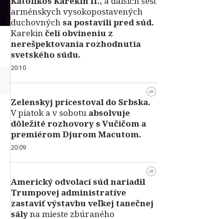
Katolikos Karekin II.,
a ďalších šesť
arménskych vysokopostavených
duchovných
sa postavili pred súd.
Karekin
čelí obvineniu z
nerešpektovania rozhodnutia
svetského súdu.
20:10
↻
Zelenskyj pricestoval do Srbska.
V piatok a v sobotu
absolvuje
dôležité rozhovory s Vučičom a
premiérom Djurom Macutom.
20:09
Americký odvolací súd nariadil
Trumpovej administratíve
zastaviť výstavbu veľkej tanečnej
sály
na mieste zbúraného