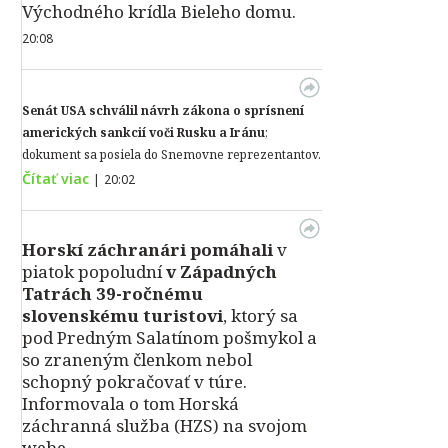
Východného krídla Bieleho domu.
20:08
Senát USA schválil návrh zákona o sprísnení
amerických sankcií voči Rusku a Iránu
;
dokument sa posiela do Snemovne reprezentantov.
Čítať viac
|
20:02
Horskí záchranári pomáhali
v
piatok popoludní
v Západných
Tatrách 39-ročnému
slovenskému turistovi
, ktorý sa
pod Predným Salatínom pošmykol a
so zraneným členkom nebol
schopný pokračovať v túre.
Informovala o tom Horská
záchranná služba (HZS) na svojom
webe.