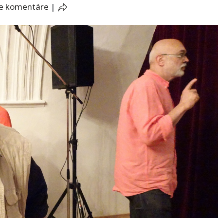
e komentáre
|