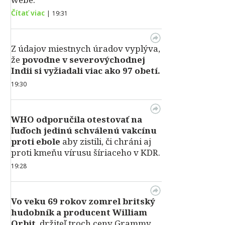
Čítať viac
|
19:31
Z údajov miestnych úradov vyplýva,
že
povodne v severovýchodnej
Indii si vyžiadali viac ako 97 obetí.
19:30
WHO odporučila otestovať na
ľuďoch jedinú schválenú vakcínu
proti ebole
aby zistili, či chráni aj
proti kmeňu vírusu šíriaceho v KDR.
19:28
Vo veku 69 rokov zomrel britský
hudobník a producent William
Orbit
, držiteľ troch ceny Grammy,