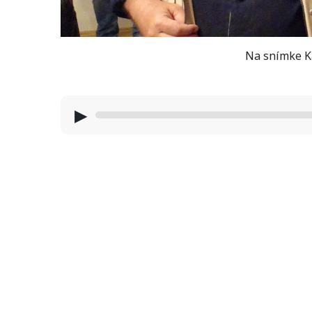
Na snímke Ka
▶