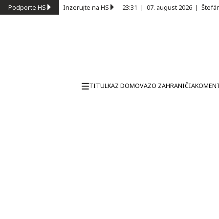
Podporte HS
Inzerujte na HS
23:31
|
07. august 2026
|
Štefá
TITULKA
Z DOMOVA
ZO ZAHRANIČIA
KOMEN