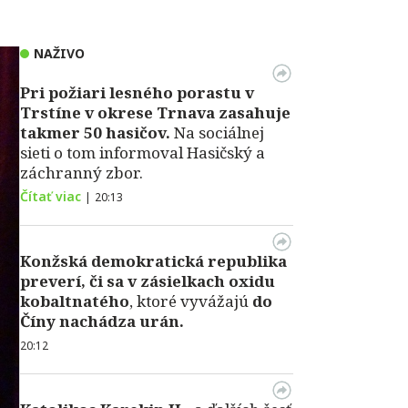
NAŽIVO
Pri požiari lesného porastu v
Trstíne v okrese Trnava zasahuje
takmer 50 hasičov.
Na sociálnej
sieti o tom informoval Hasičský a
záchranný zbor.
Čítať viac
|
20:13
Konžská demokratická republika
preverí, či sa v zásielkach oxidu
kobaltnatého
, ktoré vyvážajú
do
Číny nachádza urán.
20:12