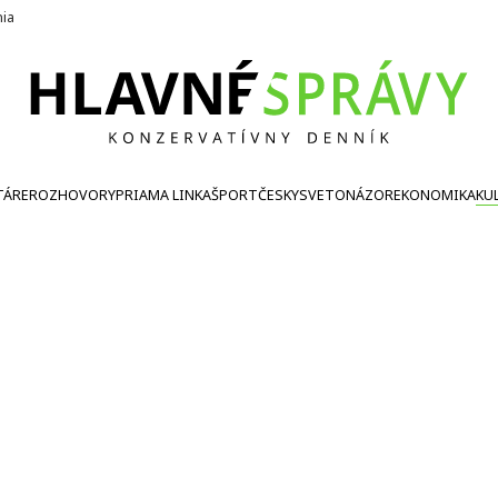
nia
TÁRE
ROZHOVORY
PRIAMA LINKA
ŠPORT
ČESKY
SVETONÁZOR
EKONOMIKA
KU