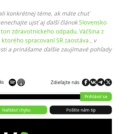
li konkrétnej téme, ak máte chuť
nenechajte ujsť aj ďalší článok
Slovensko
c ton zdravotníckeho odpadu. Väčšina z
 ktorého spracovaní SR zaostáva
, v
sti a prinášame ďalšie zaujímavé pohľady
 nás
Zdieľajte nás
Prihlásiť sa
Nahlásiť chybu
Pošlite nám tip