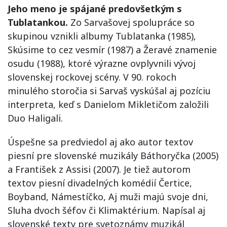
Jeho meno je spájané predovšetkým s
Tublatankou.
Zo Sarvašovej spolupráce so
skupinou vznikli albumy Tublatanka (1985),
Skúsime to cez vesmír (1987) a Žeravé znamenie
osudu (1988), ktoré výrazne ovplyvnili vývoj
slovenskej rockovej scény. V 90. rokoch
minulého storočia si Sarvaš vyskúšal aj pozíciu
interpreta, keď s Danielom Mikletičom založili
Duo Haligali.
Úspešne sa predviedol aj ako autor textov
piesní pre slovenské muzikály Báthoryčka (2005)
a František z Assisi (2007). Je tiež autorom
textov piesní divadelných komédií Čertice,
Boyband, Námestíčko, Aj muži majú svoje dni,
Sluha dvoch šéfov či Klimaktérium. Napísal aj
slovenské texty pre svetoznámy muzikál