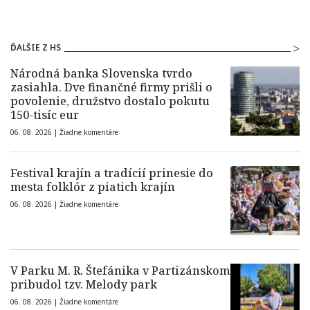
ĎALŠIE Z HS
Národná banka Slovenska tvrdo
zasiahla. Dve finančné firmy prišli o
povolenie, družstvo dostalo pokutu
150-tisíc eur
06. 08. 2026 |
Žiadne komentáre
Festival krajín a tradícií prinesie do
mesta folklór z piatich krajín
06. 08. 2026 |
Žiadne komentáre
V Parku M. R. Štefánika v Partizánskom
pribudol tzv. Melody park
06. 08. 2026 |
Žiadne komentáre