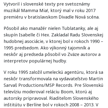
Vytvoril i slovenské texty pre svetoznámy
muzikál Mamma Mia!, ktorý mal v roku 2017
premiéru v bratislavskom Divadle Nová scéna.
Pôsobil ako manažér nielen Tublatanky, ale aj
skupín Isabelle či Hex. Zakladal Radu Slovenskej
hudobnej asociácie, v ktorej bol v rokoch 1990 –
1995 predsedom. Ako výkonný tajomník a
neskôr aj predseda pôsobil vo Zväze autorov a
interpretov populárnej hudby.
V roku 1995 založil umeleckú agentúru, ktorá sa
neskôr transformovala na vydavateľstvo Martin
Sarvaš Productions/MSP Records. Pre Slovenskú
televíziu moderoval reláciu Boom, ktorú aj
autorsky pripravoval. Riaditeľom Slovenského
inštitútu v Berlíne bol v rokoch 2008 – 2013. V