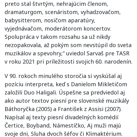
preto stal štvrtým, nehrajúcim členom,
dramaturgom, scenáristom, vyhadzovačom,
babysitterom, nosičom aparatúry,
vyjednávačom, moderátorom koncertov.
Spolupráca v takom rozsahu sa už nikdy
nezopakovala, až pokým som nevstúpil do sveta
muzikálov a spevohry,“ uviedol Sarvaš pre TASR
v roku 2021 pri príležitosti svojich 60. narodenín.
V 90. rokoch minulého storočia si vyskúšal aj
pozíciu interpreta, keď s Danielom Mikletičom
založili Duo Haligali. Úspešne sa predviedol aj
ako autor textov piesní pre slovenské muzikály
Báthoryčka (2005) a František z Assisi (2007).
Napísal aj texty piesní divadelných komédií
Čertice, Boyband, Námestíčko, Aj muži majú
svoje dni, Sluha dvoch šéfov či Klimaktérium.