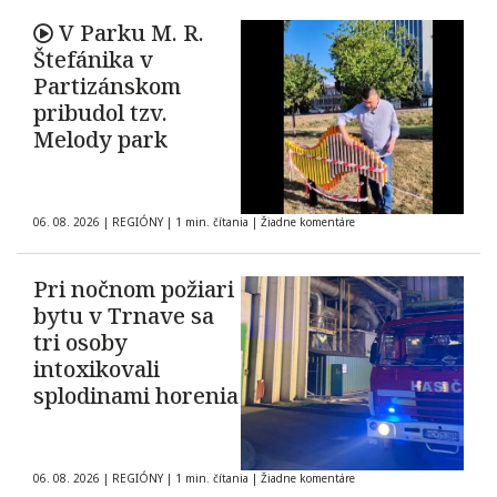
V Parku M. R.
Štefánika v
Partizánskom
pribudol tzv.
Melody park
06. 08. 2026
|
REGIÓNY
|
1 min. čítania
|
Žiadne komentáre
Pri nočnom požiari
bytu v Trnave sa
tri osoby
intoxikovali
splodinami horenia
06. 08. 2026
|
REGIÓNY
|
1 min. čítania
|
Žiadne komentáre