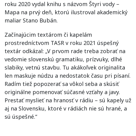
roku 2020 vydal knihu s názvom Štyri vody –
Mapa na prvý deň, ktorú ilustroval akademický
maliar Stano Bubán.
Začínajúcim textárom či kapelám
prostredníctvom TASR v roku 2021 úspešný
textár odkázal: „V prvom rade treba zobrať na
vedomie slovenskú gramatiku, prízvuky, dlhé
slabiky, vetnú stavbu. Tu akákoľvek originalita
len maskuje núdzu a nedostatok času pri písaní.
Radím tiež popozerať sa vôkol seba a skúsiť
originálne pomenovať súčasné vzťahy a javy.
Prestať myslieť na hranosť v rádiu – sú kapely už
aj na Slovensku, ktoré v rádiách nie sú hrané, a
sú úspešné.“