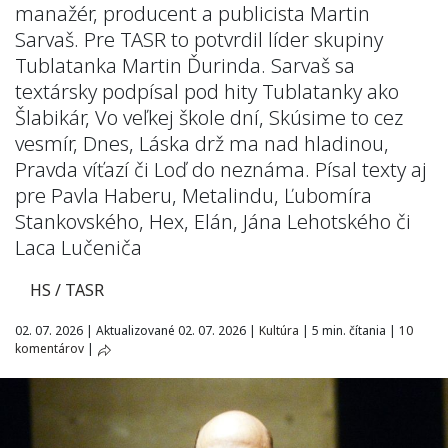
manažér, producent a publicista Martin
Sarvaš. Pre TASR to potvrdil líder skupiny
Tublatanka Martin Ďurinda. Sarvaš sa
textársky podpísal pod hity Tublatanky ako
Šlabikár, Vo veľkej škole dní, Skúsime to cez
vesmír, Dnes, Láska drž ma nad hladinou,
Pravda víťazí či Loď do neznáma. Písal texty aj
pre Pavla Haberu, Metalindu, Ľubomíra
Stankovského, Hex, Elán, Jána Lehotského či
Laca Lučeniča
HS / TASR
02. 07. 2026
|
Aktualizované 02. 07. 2026
|
Kultúra
|
5 min. čítania
|
10
komentárov
|