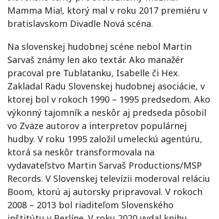
Mamma Mia!, ktorý mal v roku 2017 premiéru v
bratislavskom Divadle Nová scéna.
Na slovenskej hudobnej scéne nebol Martin
Sarvaš známy len ako textár. Ako manažér
pracoval pre Tublatanku, Isabelle či Hex.
Zakladal Radu Slovenskej hudobnej asociácie, v
ktorej bol v rokoch 1990 – 1995 predsedom. Ako
výkonný tajomník a neskôr aj predseda pôsobil
vo Zväze autorov a interpretov populárnej
hudby. V roku 1995 založil umeleckú agentúru,
ktorá sa neskôr transformovala na
vydavateľstvo Martin Sarvaš Productions/MSP
Records. V Slovenskej televízii moderoval reláciu
Boom, ktorú aj autorsky pripravoval. V rokoch
2008 – 2013 bol riaditeľom Slovenského
inštitútu v Berlíne. V roku 2020 vydal knihu