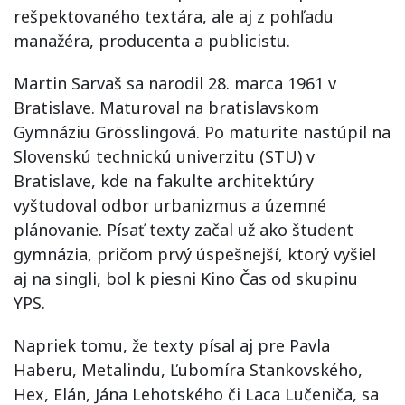
rešpektovaného textára, ale aj z pohľadu
manažéra, producenta a publicistu.
Martin Sarvaš sa narodil 28. marca 1961 v
Bratislave. Maturoval na bratislavskom
Gymnáziu Grösslingová. Po maturite nastúpil na
Slovenskú technickú univerzitu (STU) v
Bratislave, kde na fakulte architektúry
vyštudoval odbor urbanizmus a územné
plánovanie. Písať texty začal už ako študent
gymnázia, pričom prvý úspešnejší, ktorý vyšiel
aj na singli, bol k piesni Kino Čas od skupinu
YPS.
Napriek tomu, že texty písal aj pre Pavla
Haberu, Metalindu, Ľubomíra Stankovského,
Hex, Elán, Jána Lehotského či Laca Lučeniča, sa