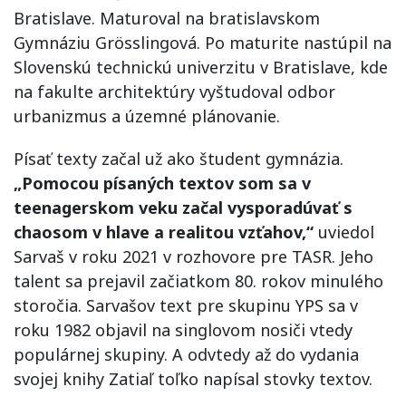
Bratislave. Maturoval na bratislavskom
Gymnáziu Grösslingová. Po maturite nastúpil na
Slovenskú technickú univerzitu v Bratislave, kde
na fakulte architektúry vyštudoval odbor
urbanizmus a územné plánovanie.
Písať texty začal už ako študent gymnázia.
„Pomocou písaných textov som sa v
teenagerskom veku začal vysporadúvať s
chaosom v hlave a realitou vzťahov,“
uviedol
Sarvaš v roku 2021 v rozhovore pre TASR. Jeho
talent sa prejavil začiatkom 80. rokov minulého
storočia. Sarvašov text pre skupinu YPS sa v
roku 1982 objavil na singlovom nosiči vtedy
populárnej skupiny. A odvtedy až do vydania
svojej knihy Zatiaľ toľko napísal stovky textov.