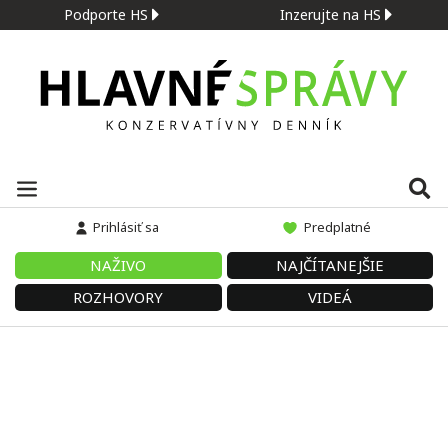
Podporte HS
Inzerujte na HS
Prihlásiť sa
Predplatné
NAŽIVO
NAJČÍTANEJŠIE
ROZHOVORY
VIDEÁ