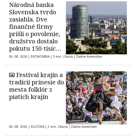
Národná banka
Slovenska tvrdo
zasiahla. Dve
finančné firmy
prišli o povolenie,
družstvo dostalo
pokutu 150-tisíc
eur
06. 08. 2026
|
EKONOMIKA
|
3 min. čítania
|
Žiadne komentáre
Festival krajín a
tradícií prinesie do
mesta folklór z
piatich krajín
06. 08. 2026
|
KULTÚRA
|
2 min. čítania
|
Žiadne komentáre