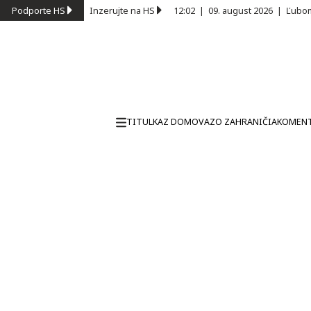
Podporte HS
Inzerujte na HS
12:02
|
09. august 2026
|
Ľubom
TITULKA
Z DOMOVA
ZO ZAHRANIČIA
KOMEN