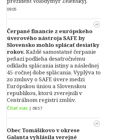
prezident Volodymyr Zelenskyj.
09:05
Čerpané financie z európskeho
úverového nástroja SAFE by
Slovensko mohlo splácať desiatky
rokov.
Každé samostatné čerpanie
peňazí podlieha desaťročnému
odkladu splácania istiny a následnej
45-ročnej dobe splácania. Vyplýva to
zo zmluvy o SAFE úvere medzi
Európskou úniou a Slovenskou
republikou, ktorú zverejnili v
Centrálnom registri zmlúv.
Čítať viac
|
08:57
Obec Tomášikovo v okrese
Galanta vyhlásila verejné