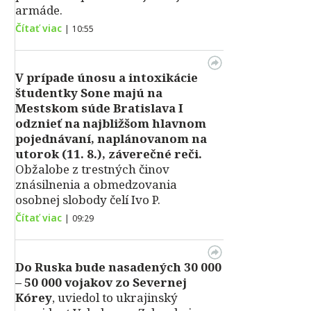
armáde.
Čítať viac
|
10:55
V prípade únosu a intoxikácie
študentky Sone majú na
Mestskom súde Bratislava I
odznieť na najbližšom hlavnom
pojednávaní, naplánovanom na
utorok (11. 8.), záverečné reči.
Obžalobe z trestných činov
znásilnenia a obmedzovania
osobnej slobody čelí Ivo P.
Čítať viac
|
09:29
Do Ruska bude nasadených 30 000
– 50 000 vojakov zo Severnej
Kórey
, uviedol to ukrajinský