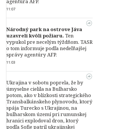
agentúra AFP.
11:07
Národný park na ostrove Jáva
uzavreli kvôli požiaru.
Ten
vypukol pre necelým týždňom. TASR
o tom informuje podľa nedeľňajšej
správy agentúry AFP.
11:03
Ukrajina v sobotu poprela, že by
úmyselne cielila na Bulharsko
potom, ako v blízkosti strategického
Transbalkánskeho plynovodu, ktorý
spája Turecko s Ukrajinou, na
bulharskom území pri rumunskej
hranici explodoval dron, ktorý
podľa Sofie patril ukrajinskej