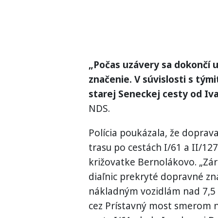
„Počas uzávery sa dokončí u
značenie. V súvislosti s tými
starej Seneckej cesty od Iva
NDS.
Polícia poukázala, že dopr
trasu po cestách I/61 a II/127
križovatke Bernolákovo. „Zá
diaľnic prekryté dopravné zn
nákladným vozidlám nad 7,5 t
cez Prístavný most smerom na