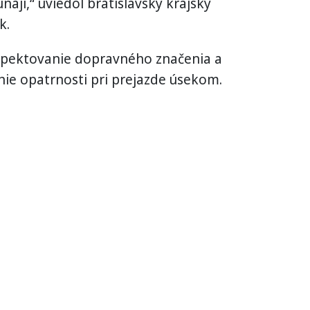
naji,“ uviedol bratislavský krajský
k.
ešpektovanie dopravného značenia a
nie opatrnosti pri prejazde úsekom.