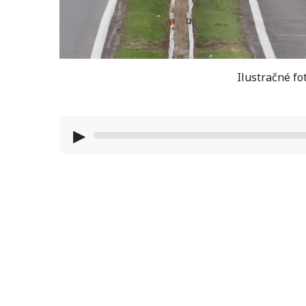
Ilustračné fo
▶