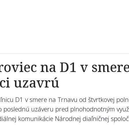
aroviec na D1 v smer
oci uzavrú
aľnicu D1 v smere na Trnavu od štvrtkovej poln
o poslednú uzáveru pred plnohodnotným využí
iálnej komunikácie Národnej diaľničnej spoloč