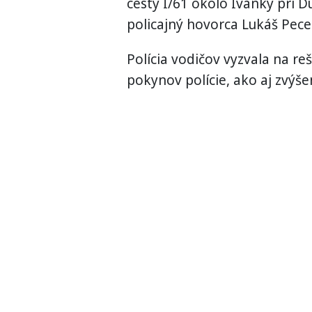
cesty I/61 okolo Ivanky pri Du
policajný hovorca Lukáš Pece
Polícia vodičov vyzvala na r
pokynov polície, ako aj zvýše