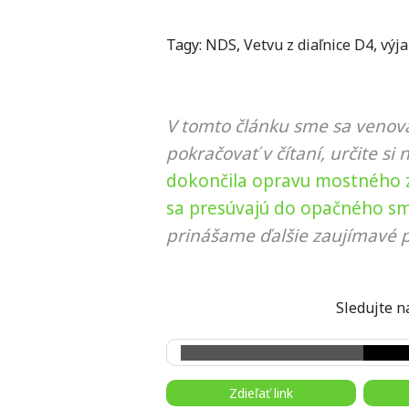
Tagy:
NDS
,
Vetvu z diaľnice D4
,
výja
V tomto článku sme sa venova
pokračovať v čítaní, určite si 
dokončila opravu mostného z
sa presúvajú do opačného s
prinášame ďalšie zaujímavé p
Sledujte
Zdieľať link