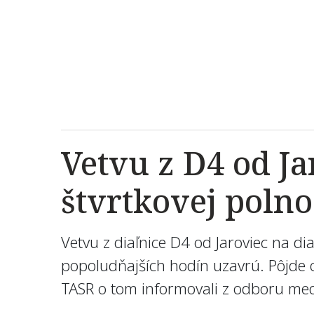
Vetvu z D4 od J
štvrtkovej poln
Vetvu z diaľnice D4 od Jaroviec na di
popoludňajších hodín uzavrú. Pôjde 
TASR o tom informovali z odboru med