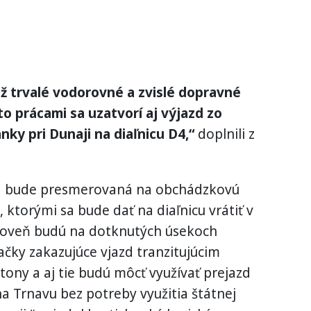
ž trvalé vodorovné a zvislé dopravné
to prácami sa uzatvorí aj výjazd zo
nky pri Dunaji na diaľnicu D4,“
doplnili z
ava bude presmerovaná na obchádzkovú
, ktorými sa bude dať na diaľnicu vrátiť v
roveň budú na dotknutých úsekoch
ačky zakazujúce vjazd tranzitujúcim
ony a aj tie budú môcť využívať prejazd
 Trnavu bez potreby využitia štátnej