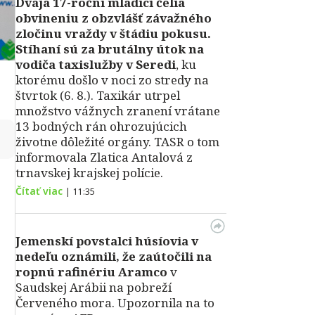
Dvaja 17-roční mladíci čelia
obvineniu z obzvlášť závažného
zločinu vraždy v štádiu pokusu.
Stíhaní sú za brutálny útok na
vodiča taxislužby v Seredi
, ku
ktorému došlo v noci zo stredy na
štvrtok (6. 8.). Taxikár utrpel
množstvo vážnych zranení vrátane
13 bodných rán ohrozujúcich
↻
životne dôležité orgány. TASR o tom
informovala Zlatica Antalová z
trnavskej krajskej polície.
Čítať viac
|
11:35
Jemenskí povstalci húsíovia v
nedeľu oznámili, že zaútočili na
ropnú rafinériu Aramco
v
Saudskej Arábii na pobreží
Červeného mora. Upozornila na to