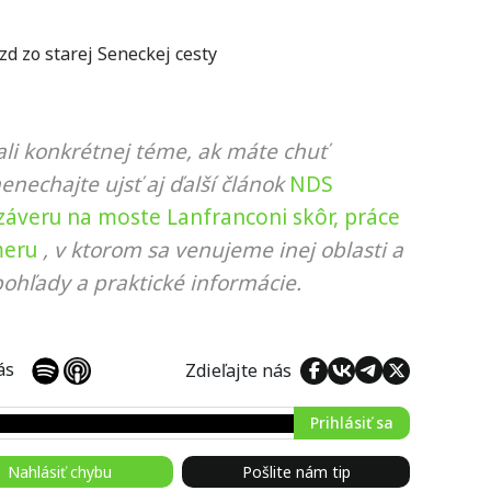
zd zo starej Seneckej cesty
li konkrétnej téme, ak máte chuť
nenechajte ujsť aj ďalší článok
NDS
áveru na moste Lanfranconi skôr, práce
meru
, v ktorom sa venujeme inej oblasti a
ohľady a praktické informácie.
 nás
Zdieľajte nás
Prihlásiť sa
Nahlásiť chybu
Pošlite nám tip