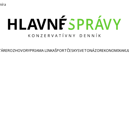
íra
TÁRE
ROZHOVORY
PRIAMA LINKA
ŠPORT
ČESKY
SVETONÁZOR
EKONOMIKA
KU