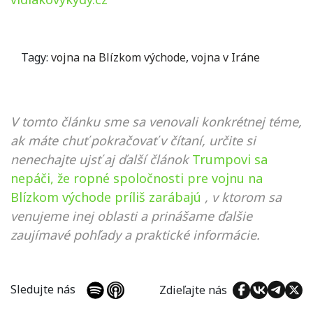
Tagy:
vojna na Blízkom východe
,
vojna v Iráne
V tomto článku sme sa venovali konkrétnej téme,
ak máte chuť pokračovať v čítaní, určite si
nenechajte ujsť aj ďalší článok
Trumpovi sa
nepáči, že ropné spoločnosti pre vojnu na
Blízkom východe príliš zarábajú
, v ktorom sa
venujeme inej oblasti a prinášame ďalšie
zaujímavé pohľady a praktické informácie.
Sledujte nás
Zdieľajte nás