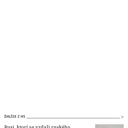
ĎALŠIE Z HS
Rusi, ktorí sa vzdali ruského