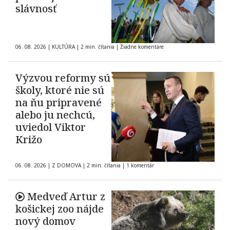
slávnosť
06. 08. 2026
|
KULTÚRA
|
2 min. čítania
|
Žiadne komentáre
Výzvou reformy sú
školy, ktoré nie sú
na ňu pripravené
alebo ju nechcú,
uviedol Viktor
Križo
06. 08. 2026
|
Z DOMOVA
|
2 min. čítania
|
1 komentár
Medveď Artur z
košickej zoo nájde
nový domov