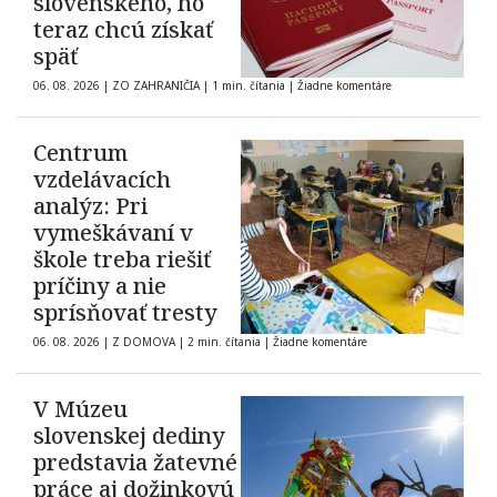
slovenského, ho
teraz chcú získať
späť
06. 08. 2026
|
ZO ZAHRANIČIA
|
1 min. čítania
|
Žiadne komentáre
Centrum
vzdelávacích
analýz: Pri
vymeškávaní v
škole treba riešiť
príčiny a nie
sprísňovať tresty
06. 08. 2026
|
Z DOMOVA
|
2 min. čítania
|
Žiadne komentáre
V Múzeu
slovenskej dediny
predstavia žatevné
práce aj dožinkovú