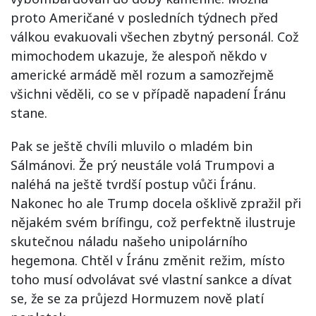
proto Američané v posledních týdnech před
válkou evakuovali všechen zbytný personál. Což
mimochodem ukazuje, že alespoň někdo v
americké armádě měl rozum a samozřejmě
všichni věděli, co se v případě napadení Íránu
stane.
Pak se ještě chvíli mluvilo o mladém bin
Sálmánovi. Že prý neustále volá Trumpovi a
naléhá na ještě tvrdší postup vůči Íránu.
Nakonec ho ale Trump docela ošklivě zpražil při
nějakém svém brífingu, což perfektně ilustruje
skutečnou náladu našeho unipolárního
hegemona. Chtěl v Íránu změnit režim, místo
toho musí odvolávat své vlastní sankce a dívat
se, že se za průjezd Hormuzem nově platí