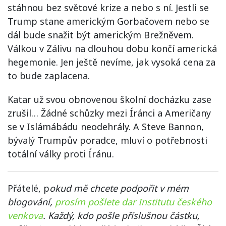
stáhnou bez světové krize a nebo s ní. Jestli se
Trump stane americkým Gorbačovem nebo se
dál bude snažit být americkým Brežněvem.
Válkou v Zálivu na dlouhou dobu končí americká
hegemonie. Jen ještě nevíme, jak vysoká cena za
to bude zaplacena.
Katar už svou obnovenou školní docházku zase
zrušil… Žádné schůzky mezi Íránci a Američany
se v Islámábádu neodehrály. A Steve Bannon,
bývalý Trumpův poradce, mluví o potřebnosti
totální války proti Íránu.
Přátelé, p
okud mě chcete podpořit v mém
blogování,
prosím pošlete dar Institutu českého
venkova
. Každý, kdo pošle příslušnou částku,