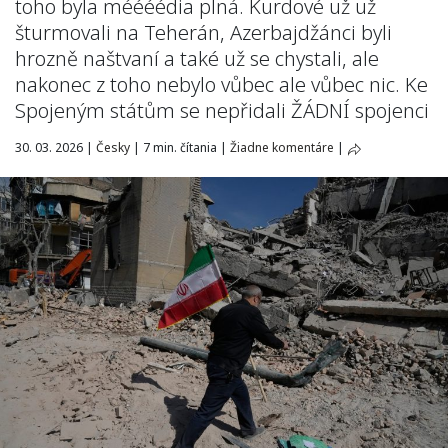
toho byla méééédia plná. Kurdové už už
šturmovali na Teherán, Azerbajdžánci byli
hrozně naštvaní a také už se chystali, ale
nakonec z toho nebylo vůbec ale vůbec nic. Ke
Spojeným státům se nepřidali ŽÁDNÍ spojenci
30. 03. 2026
|
Česky
|
7 min. čítania
|
Žiadne komentáre
|