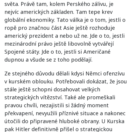
světa. Právě tam, kolem Perského zálivu, je
nejvíc amerických základen. Tam tepe krev
globální ekonomiky. Tato válka je o tom, jestli o
ropě pro značnou část Asie ještě rozhoduje
americký prezident a nebo už ne. Jde o to, jestli
mezinárodní právo ještě libovolně vytvářejí
Spojené státy. Jde o to, jestli si Američané
dupnou a všude se z toho podělají.
Ze stejného důvodu dělali kdysi Němci ofenzívu
v kurském oblouku. Potřebovali dokázat, že jsou
stále ještě schopni dosahovat velkých
strategických vítězství. Také ale promeškali
pravou chvíli, nezajistili si žádný moment
překvapení, nevyužili příznivé situace a nakonec
útočili do připravené hluboké obrany. U Kurska
pak Hitler definitivně přišel o strategickou