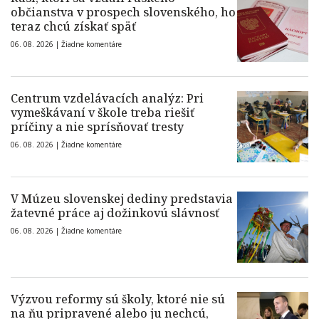
občianstva v prospech slovenského, ho
teraz chcú získať späť
06. 08. 2026 |
Žiadne komentáre
Centrum vzdelávacích analýz: Pri
vymeškávaní v škole treba riešiť
príčiny a nie sprísňovať tresty
06. 08. 2026 |
Žiadne komentáre
V Múzeu slovenskej dediny predstavia
žatevné práce aj dožinkovú slávnosť
06. 08. 2026 |
Žiadne komentáre
Výzvou reformy sú školy, ktoré nie sú
na ňu pripravené alebo ju nechcú,