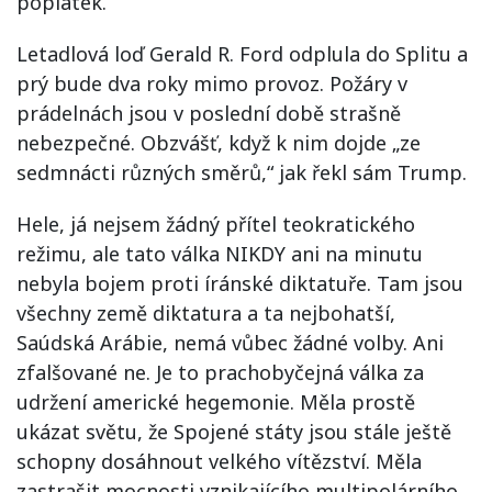
poplatek.
Letadlová loď Gerald R. Ford odplula do Splitu a
prý bude dva roky mimo provoz. Požáry v
prádelnách jsou v poslední době strašně
nebezpečné. Obzvášť, když k nim dojde „ze
sedmnácti různých směrů,“ jak řekl sám Trump.
Hele, já nejsem žádný přítel teokratického
režimu, ale tato válka NIKDY ani na minutu
nebyla bojem proti íránské diktatuře. Tam jsou
všechny země diktatura a ta nejbohatší,
Saúdská Arábie, nemá vůbec žádné volby. Ani
zfalšované ne. Je to prachobyčejná válka za
udržení americké hegemonie. Měla prostě
ukázat světu, že Spojené státy jsou stále ještě
schopny dosáhnout velkého vítězství. Měla
zastrašit mocnosti vznikajícího multipolárního