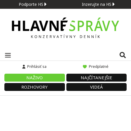
Podporte HS
Inzerujte na HS
Prihlásiť sa
Predplatné
NAŽIVO
NAJČÍTANEJŠIE
ROZHOVORY
VIDEÁ