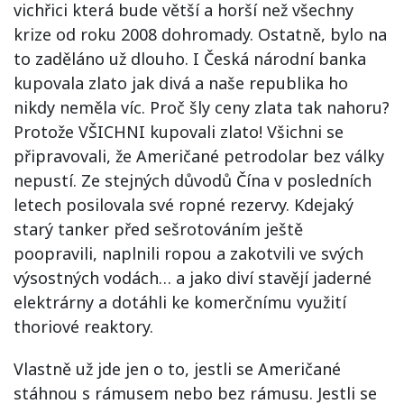
vichřici která bude větší a horší než všechny
krize od roku 2008 dohromady. Ostatně, bylo na
to zaděláno už dlouho. I Česká národní banka
kupovala zlato jak divá a naše republika ho
nikdy neměla víc. Proč šly ceny zlata tak nahoru?
Protože VŠICHNI kupovali zlato! Všichni se
připravovali, že Američané petrodolar bez války
nepustí. Ze stejných důvodů Čína v posledních
letech posilovala své ropné rezervy. Kdejaký
starý tanker před sešrotováním ještě
poopravili, naplnili ropou a zakotvili ve svých
výsostných vodách… a jako diví stavějí jaderné
elektrárny a dotáhli ke komerčnímu využití
thoriové reaktory.
Vlastně už jde jen o to, jestli se Američané
stáhnou s rámusem nebo bez rámusu. Jestli se