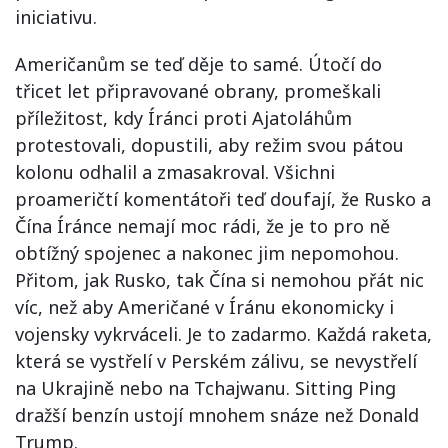
iniciativu.
Američanům se teď děje to samé. Útočí do
třicet let připravované obrany, promeškali
příležitost, kdy Íránci proti Ajatoláhům
protestovali, dopustili, aby režim svou pátou
kolonu odhalil a zmasakroval. Všichni
proameričtí komentátoři teď doufají, že Rusko a
Čína Íránce nemají moc rádi, že je to pro ně
obtížný spojenec a nakonec jim nepomohou.
Přitom, jak Rusko, tak Čína si nemohou přát nic
víc, než aby Američané v Íránu ekonomicky i
vojensky vykrváceli. Je to zadarmo. Každá raketa,
která se vystřelí v Perském zálivu, se nevystřelí
na Ukrajině nebo na Tchajwanu. Sitting Ping
dražší benzín ustojí mnohem snáze než Donald
Trump.