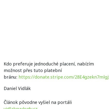
Kdo preferuje jednoduché placení, nabízím
možnost přes tuto platební
bránu:
https://donate.stripe.com/28E4gzekn7mlg
Daniel Vidlák
Článok pôvodne vyšiel na portáli
vidlakovykydy.cz