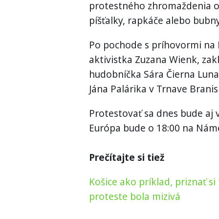
protestného zhromaždenia or
píšťalky, rapkáče alebo bubny
Po pochode s príhovormi na 
aktivistka Zuzana Wienk, zak
hudobníčka Sára Čierna Lun
Jána Palárika v Trnave Brani
Protestovať sa dnes bude aj 
Európa bude o 18:00 na Námes
Prečítajte si tiež
Košice ako príklad, priznať si
proteste bola mizivá