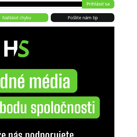
Prihlásiť sa
Nahlásiť chybu
Pošlite nám tip