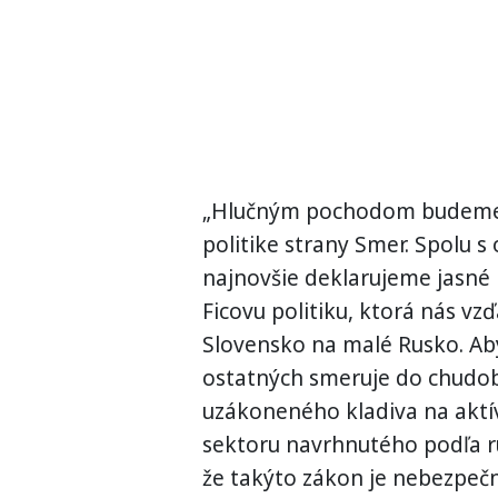
„Hlučným pochodom budeme p
politike strany Smer. Spolu 
najnovšie deklarujeme jasné
Ficovu politiku, ktorá nás vz
Slovensko na malé Rusko. Aby
ostatných smeruje do chudob
uzákoneného kladiva na aktí
sektoru navrhnutého podľa ru
že takýto zákon je nebezpeč