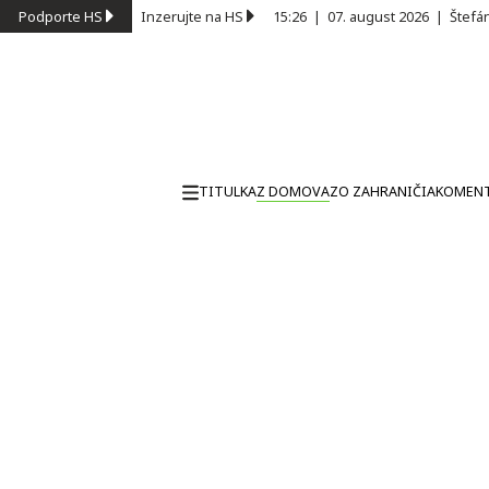
Podporte HS
Inzerujte na HS
15:26
|
07. august 2026
|
Štefá
TITULKA
Z DOMOVA
ZO ZAHRANIČIA
KOMEN