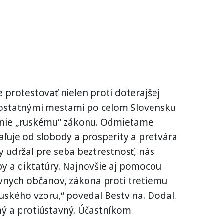
rotestovať nielen proti doterajšej
s ostatnými mestami po celom Slovensku
 nie „ruskému“ zákonu. Odmietame
ďaľuje od slobody a prosperity a pretvára
 udržal pre seba beztrestnosť, nás
y a diktatúry. Najnovšie aj pomocou
vnych občanov, zákona proti tretiemu
ského vzoru,“ povedal Bestvina. Dodal,
ný a protiústavný. Účastníkom