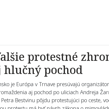
alšie protestné zhro
j hlučný pochod
ensko je Európa v Trnave presúvajú organizáto
omaždenia aj pochod po uliciach Andreja Žarn
Petra Bestvinu pôjdu protestujúci po ceste, vo
u protestu má byť návrh zákona o mimovlád