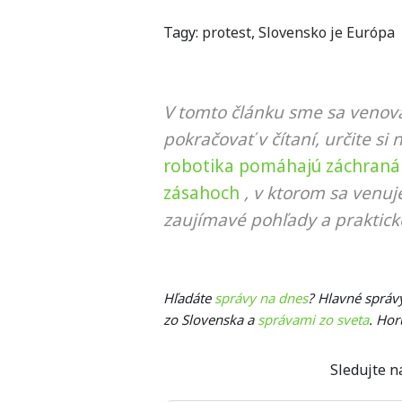
Tagy:
protest
,
Slovensko je Európa
V tomto článku sme sa venova
pokračovať v čítaní, určite si 
robotika pomáhajú záchranár
zásahoch
, v ktorom sa venuj
zaujímavé pohľady a praktick
Hľadáte
správy na dnes
? Hlavné správ
zo Slovenska a
správami zo sveta
. Hor
Sledujte