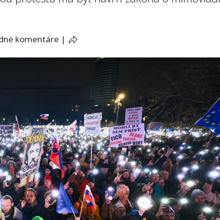
adne komentáre
|