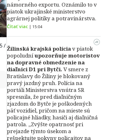
námorného exportu. Oznámilo to v
piatok ukrajinské ministerstvo
agrárnej politiky a potravinárstva.
Čítať viac
|
15:04
5 /
Žilinská krajská polícia
v piatok
popoludní
upozorňuje motoristov
na dopravné obmedzenie na
diaľnici D1 pri Bytči.
V smere z
Bratislavy do Žiliny je blokovaný
↻
pravý jazdný pruh. Polícia na
portáli Ministerstva vnútra SR
spresnila, že pred diaľničným
zjazdom do Bytče je poškodených
päť vozidiel, pričom na mieste sú
policajné hliadky, hasiči aj diaľničná
patrola. „Zvýšte opatrnosť pri
prejazde týmto úsekom a
rešpektujte pokyny policajtov na