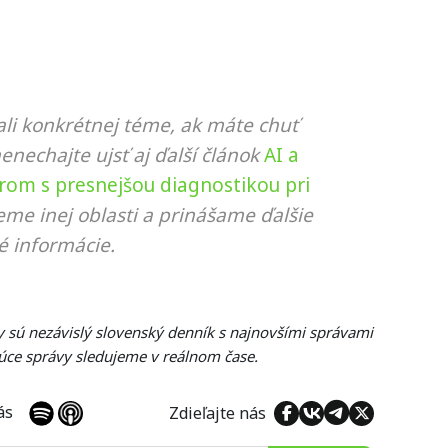
li konkrétnej téme, ak máte chuť
nenechajte ujsť aj ďalší článok
AI a
om s presnejšou diagnostikou pri
eme inej oblasti a prinášame ďalšie
é informácie.
y sú nezávislý slovenský denník s najnovšími správami
úce správy sledujeme v reálnom čase.
 nás
Zdieľajte nás