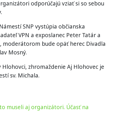
ganizátori odporúčajú vziať si so sebou
.
Námestí SNP vystúpia občianska
ladateľ VPN a exposlanec Peter Tatár a
a, moderátorom bude opäť herec Divadla
slav Mosný.
v Hlohovci, zhromaždenie Aj Hlohovec je
tí sv. Michala.
 to museli aj organizátori. Účasť na