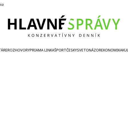
nia
TÁRE
ROZHOVORY
PRIAMA LINKA
ŠPORT
ČESKY
SVETONÁZOR
EKONOMIKA
KU