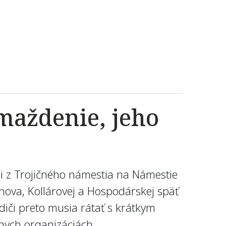
maždenie, jeho
ri z Trojičného námestia na Námestie
ova, Kollárovej a Hospodárskej späť
diči preto musia rátať s krátkym
nych organizáciách