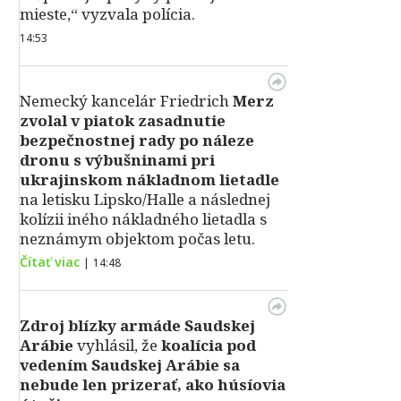
mieste,“ vyzvala polícia.
14:53
Nemecký kancelár Friedrich
Merz
zvolal v piatok zasadnutie
bezpečnostnej rady po náleze
dronu s výbušninami pri
ukrajinskom nákladnom lietadle
na letisku Lipsko/Halle a následnej
kolízii iného nákladného lietadla s
neznámym objektom počas letu.
Čítať viac
|
14:48
Zdroj blízky armáde Saudskej
Arábie
vyhlásil, že
koalícia pod
vedením Saudskej Arábie sa
nebude len prizerať, ako húsíovia