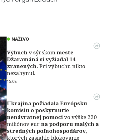
NAŽIVO
Výbuch v
sýrskom
meste
Džaramáná si vyžiadal 14
zranených.
Pri výbuchu nikto
nezahynul.
15:08
Ukrajina požiadala Európsku
komisiu o poskytnutie
nenávratnej pomoci
vo výške 220
miliónov eur
na podporu malých a
stredných poľnohospodárov
,
ktorých zasiahlo blokovanie