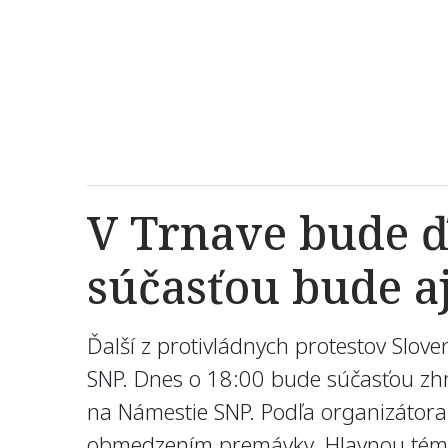
V Trnave bude ď
súčasťou bude a
Ďalší z protivládnych protestov Slov
SNP. Dnes o 18:00 bude súčasťou zhr
na Námestie SNP. Podľa organizátora 
obmedzením premávky. Hlavnou témo