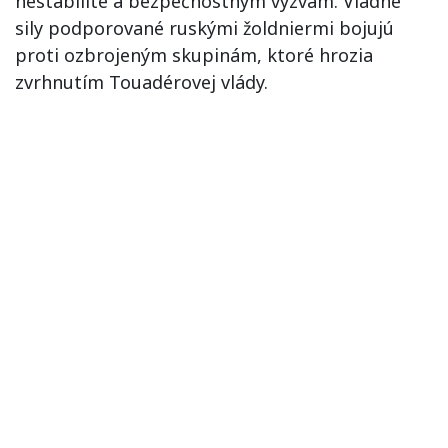
nestabilite a bezpečnostným výzvam. Vládne
sily podporované ruskými žoldniermi bojujú
proti ozbrojeným skupinám, ktoré hrozia
zvrhnutím Touadérovej vlády.