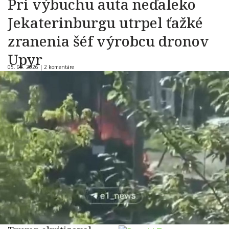
Pri výbuchu auta neďaleko
Jekaterinburgu utrpel ťažké
zranenia šéf výrobcu dronov
Upyr
05. 08. 2026 |
2 komentáre