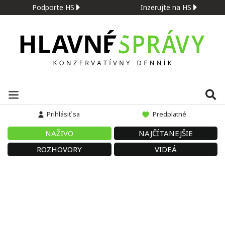
Podporte HS
Inzerujte na HS
Prihlásiť sa
Predplatné
NAŽIVO
NAJČÍTANEJŠIE
ROZHOVORY
VIDEÁ