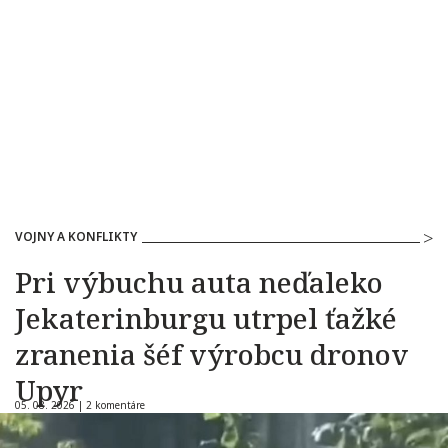
VOJNY A KONFLIKTY
Pri výbuchu auta neďaleko
Jekaterinburgu utrpel ťažké
zranenia šéf výrobcu dronov
Upyr
05. 08. 2026 |
2 komentáre