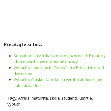
Prečítajte si tiež:
Subsaharská Afrika v centre pozornosti: Exportný
klub otvoril nové obchodné obzory
Výbuch v laboratóriu Gymnázia v Prievidzi zranil
dve osoby
Výbuch v čínskej fabrike na výrobu ohňostrojov
zabil deväť ľudí
Tagy:
Afrika
,
maturita
,
škola
,
študenti
,
úmrtie
,
výbuch