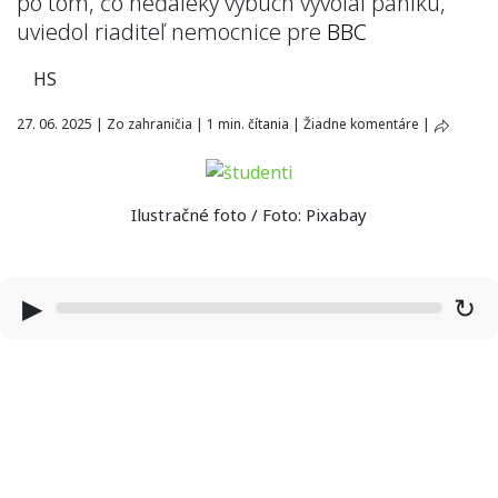
po tom, čo neďaleký výbuch vyvolal paniku,
uviedol riaditeľ nemocnice pre
BBC
HS
27. 06. 2025
|
Zo zahraničia
|
1 min. čítania
|
Žiadne komentáre
|
Ilustračné foto / Foto: Pixabay
▶
↻