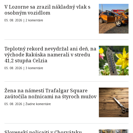
V Lozorne sa zrazil nákladný vlak s
osobným vozidlom
05. 08. 2026 |
2 komentáre
Teplotný rekord nevydržal ani deň, na
východe Rakúska namerali v stredu
41,2 stupňa Celzia
05. 08. 2026 |
3 komentáre
Žena na námestí Trafalgar Square
zaútočila nožnicami na štyroch mužov
05. 08. 2026 |
Žiadne komentáre
Slovenskí policajti v Chorvátsku