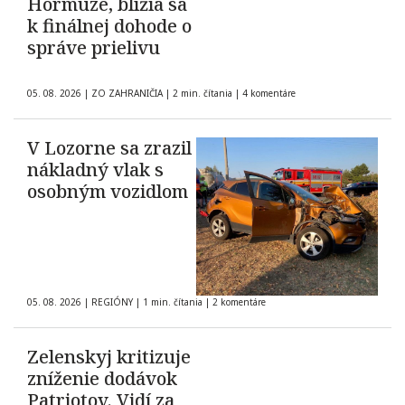
Hormuze, blížia sa
k finálnej dohode o
správe prielivu
05. 08. 2026
|
ZO ZAHRANIČIA
|
2 min. čítania
|
4 komentáre
V Lozorne sa zrazil
nákladný vlak s
osobným vozidlom
05. 08. 2026
|
REGIÓNY
|
1 min. čítania
|
2 komentáre
Zelenskyj kritizuje
zníženie dodávok
Patriotov. Vidí za