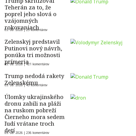
Trump skritizoval
Teherán za to, že
poprel jeho slová o
vzájomných
rokovaniach
03. 08. 2026 |
23 komentárov
Zelenskyj predstavil
Putinovi nový návrh,
ponúka tri možnosti
prímeria
03. 08. 2026 |
421 komentárov
Trump nedodá rakety
Zelenskému
03. 08. 2026 |
45 komentárov
Úlomky ukrajinského
dronu zabili na pláži
na ruskom pobreží
Čierneho mora sedem
ľudí vrátane troch
detí
03. 08. 2026 |
236 komentárov