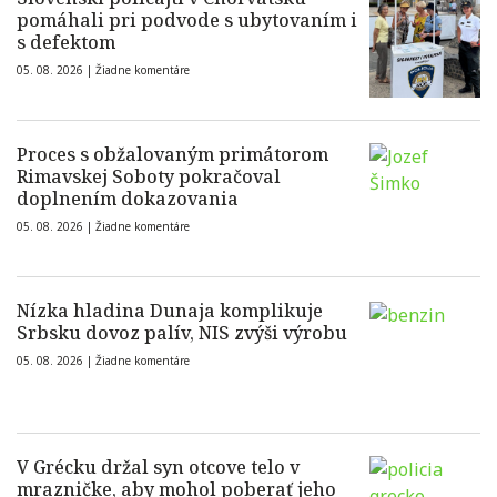
pomáhali pri podvode s ubytovaním i
s defektom
05. 08. 2026 |
Žiadne komentáre
Proces s obžalovaným primátorom
Rimavskej Soboty pokračoval
doplnením dokazovania
05. 08. 2026 |
Žiadne komentáre
Nízka hladina Dunaja komplikuje
Srbsku dovoz palív, NIS zvýši výrobu
05. 08. 2026 |
Žiadne komentáre
V Grécku držal syn otcove telo v
mrazničke, aby mohol poberať jeho