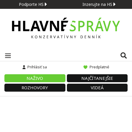
Podporte HS
Inzerujte na HS
Prihlásiť sa
Predplatné
NAŽIVO
NAJČÍTANEJŠIE
ROZHOVORY
VIDEÁ