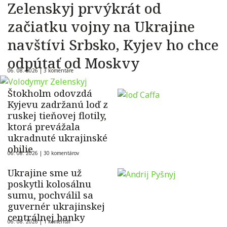
Zelenskyj prvýkrát od
začiatku vojny na Ukrajine
navštívi Srbsko, Kyjev ho chce
odpútať od Moskvy
06. 08. 2026 |
3 komentáre
Štokholm odovzdá
Kyjevu zadržanú loď z
ruskej tieňovej flotily,
ktorá prevážala
ukradnuté ukrajinské
obilie
06. 08. 2026 |
30 komentárov
Ukrajine sme už
poskytli kolosálnu
sumu, pochválil sa
guvernér ukrajinskej
centrálnej banky
06. 08. 2026 |
1 komentár