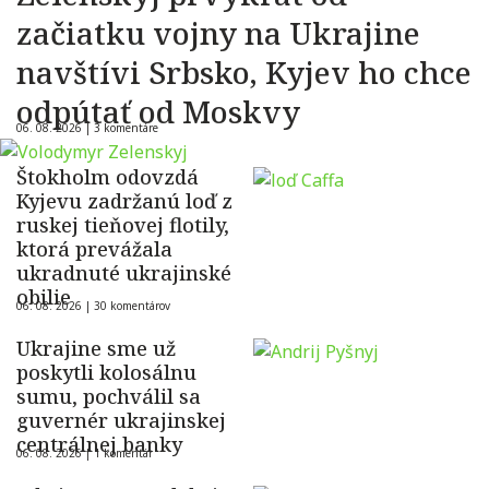
začiatku vojny na Ukrajine
navštívi Srbsko, Kyjev ho chce
odpútať od Moskvy
06. 08. 2026 |
3 komentáre
Štokholm odovzdá
Kyjevu zadržanú loď z
ruskej tieňovej flotily,
ktorá prevážala
ukradnuté ukrajinské
obilie
06. 08. 2026 |
30 komentárov
Ukrajine sme už
poskytli kolosálnu
sumu, pochválil sa
guvernér ukrajinskej
centrálnej banky
06. 08. 2026 |
1 komentár