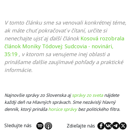
V tomto článku sme sa venovali konkrétnej téme,
ak máte chuť pokračovať v čítaní, určite si
nenechajte ujsť aj ďalší článok
Kosová rozobrala
článok Moniky Tódovej: Sudcovia - novinári,
35:19
, v ktorom sa venujeme inej oblasti a
prinášame ďalšie zaujímavé pohľady a praktické
informácie.
Najnovšie správy zo Slovenska aj
správy zo sveta
nájdete
každý deň na Hlavných správach. Sme nezávislý hlavný
denník, ktorý prináša
horúce správy
bez politického filtra.
Sledujte nás
Zdieľajte nás