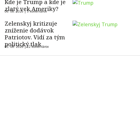
Kde je Trump a kde je
zlatý vek Ameriky?
06. 08. 2026 |
5 komentárov
Zelenskyj kritizuje
zníženie dodávok
Patriotov. Vidí za tým
politický tlak
05. 08. 2026 |
22 komentárov