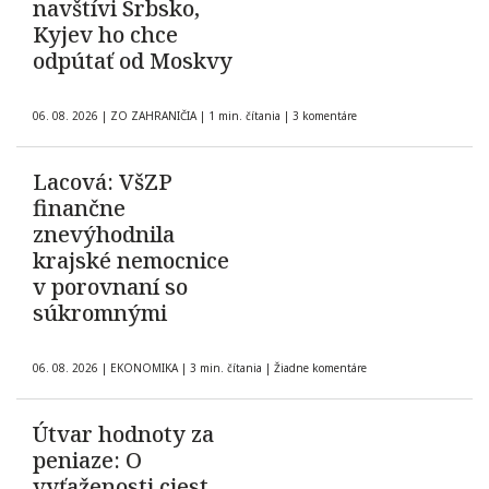
navštívi Srbsko,
Kyjev ho chce
odpútať od Moskvy
06. 08. 2026
|
ZO ZAHRANIČIA
|
1 min. čítania
|
3 komentáre
Lacová: VšZP
finančne
znevýhodnila
krajské nemocnice
v porovnaní so
súkromnými
06. 08. 2026
|
EKONOMIKA
|
3 min. čítania
|
Žiadne komentáre
Útvar hodnoty za
peniaze: O
vyťaženosti ciest