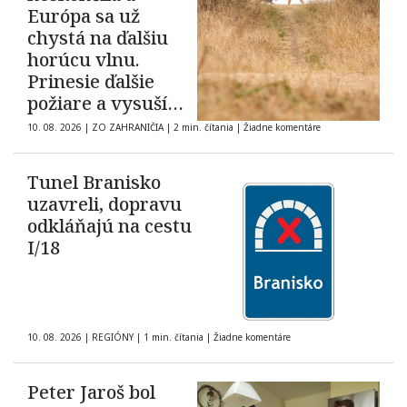
Európa sa už
chystá na ďalšiu
horúcu vlnu.
Prinesie ďalšie
požiare a vysuší
rieky?
10. 08. 2026
|
ZO ZAHRANIČIA
|
2 min. čítania
|
Žiadne komentáre
Tunel Branisko
uzavreli, dopravu
odkláňajú na cestu
I/18
10. 08. 2026
|
REGIÓNY
|
1 min. čítania
|
Žiadne komentáre
Peter Jaroš bol