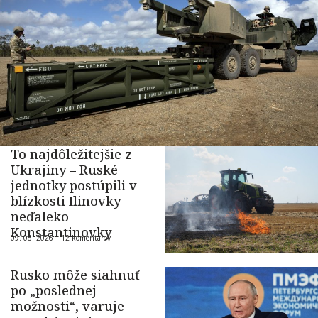
To najdôležitejšie z
Ukrajiny – Ruské
jednotky postúpili v
blízkosti Ilinovky
neďaleko
Konstantinovky
09. 08. 2026 |
12 komentárov
Rusko môže siahnuť
po „poslednej
možnosti“, varuje