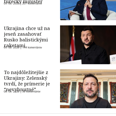
turecký minister
09. 08. 2026 |
207 komentárov
Ukrajina chce už na
jeseň zasahovať
Rusko balistickými
raketami
09. 08. 2026 |
144 komentárov
To najdôležitejšie z
Ukrajiny: Zelenský
tvrdí, že prímerie je
“nevyhnutné”
08. 08. 2026 |
36 komentárov