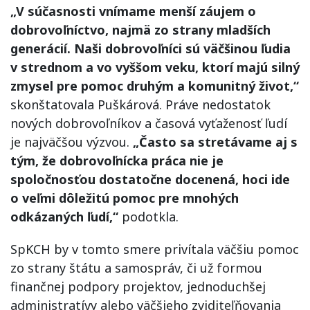
„V súčasnosti vnímame menší záujem o
dobrovoľníctvo, najmä zo strany mladších
generácií. Naši dobrovoľníci sú väčšinou ľudia
v strednom a vo vyššom veku, ktorí majú silný
zmysel pre pomoc druhým a komunitný život,“
skonštatovala Puškárová. Práve nedostatok
nových dobrovoľníkov a časová vyťaženosť ľudí
je najväčšou výzvou.
„Často sa stretávame aj s
tým, že dobrovoľnícka práca nie je
spoločnosťou dostatočne docenená, hoci ide
o veľmi dôležitú pomoc pre mnohých
odkázaných ľudí,“
podotkla.
SpKCH by v tomto smere privítala väčšiu pomoc
zo strany štátu a samospráv, či už formou
finančnej podpory projektov, jednoduchšej
administratívy alebo väčšieho zviditeľňovania