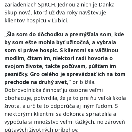
zariadeniach SpKCH. Jednou z nich je Danka
Skupinová, ktorá už dva roky navštevuje
klientov hospicu v Ľubici.
„Šla som do dôchodku a premýšľala som, kde
by som ešte mohla byť užitočná, a vybrala
som si práve hospic. S klientmi sa väčšinou
modlím, čítam im, niektorí radi hovoria o
svojom živote, takže počúvam, púšťam im
pesničky. Gro celého je sprevádzať ich na tom
prechode na druhý svet,“
priblížila.
Dobrovoľnícka činnosť ju osobne veľmi
obohacuje, potvrdila, že je to pre ňu veľká škola
života, a určite to odporúča aj iným ľuďom. S
niektorými klientmi sa dokonca spriatelila a
vypočula si množstvo veľmi ťažkých, no zároveň
pútavých životných príbehov.