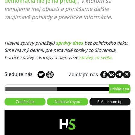
demokracia nie je na predaj
, v ktorom sa
venujeme inej oblasti a prinášame ďalšie
zaujímavé pohľady a praktické informácie.
Hlavné správy prinášajú
správy dnes
bez politického tlaku.
Sme hlavný denník pre nezávislé správy zo Slovenska,
horúce správy z Európy a najnovšie
správy zo sveta
.
Sledujte nás
Zdieľajte nás
Prihlásiť sa
Zdieľať link
Nahlásiť chybu
Pošlite nám tip