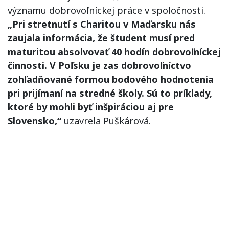
významu dobrovoľníckej práce v spoločnosti.
„Pri stretnutí s Charitou v Maďarsku nás
zaujala informácia, že študent musí pred
maturitou absolvovať 40 hodín dobrovoľníckej
činnosti. V Poľsku je zas dobrovoľníctvo
zohľadňované formou bodového hodnotenia
pri prijímaní na stredné školy. Sú to príklady,
ktoré by mohli byť inšpiráciou aj pre
Slovensko,“
uzavrela Puškárová.