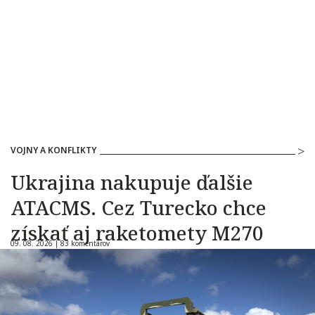
VOJNY A KONFLIKTY
Ukrajina nakupuje ďalšie
ATACMS. Cez Turecko chce
získať aj raketomety M270
09. 08. 2026 |
83 komentárov