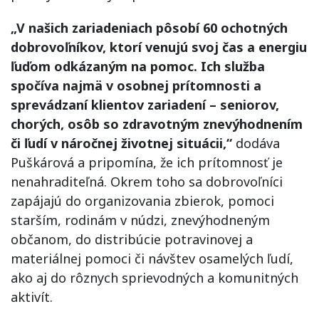
„V našich zariadeniach pôsobí 60 ochotných
dobrovoľníkov, ktorí venujú svoj čas a energiu
ľuďom odkázaným na pomoc. Ich služba
spočíva najmä v osobnej prítomnosti a
sprevádzaní klientov zariadení – seniorov,
chorých, osôb so zdravotným znevýhodnením
či ľudí v náročnej životnej situácii,“
dodáva
Puškárová a pripomína, že ich prítomnosť je
nenahraditeľná. Okrem toho sa dobrovoľníci
zapájajú do organizovania zbierok, pomoci
starším, rodinám v núdzi, znevýhodneným
občanom, do distribúcie potravinovej a
materiálnej pomoci či návštev osamelých ľudí,
ako aj do rôznych sprievodných a komunitných
aktivít.