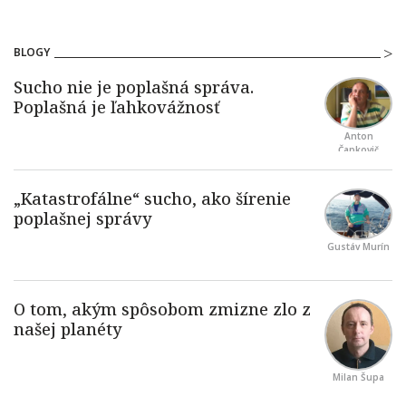
BLOGY
Anton
Čapkovič
Gustáv Murín
Milan Šupa