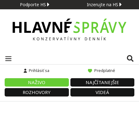
Podporte HS
Inzerujte na HS
Prihlásiť sa
Predplatné
NAŽIVO
NAJČÍTANEJŠIE
ROZHOVORY
VIDEÁ