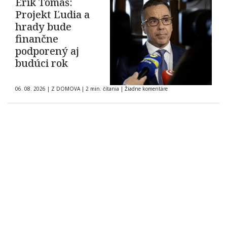
Erik Tomáš:
Projekt Ľudia a
hrady bude
finančne
podporený aj
budúci rok
06. 08. 2026
|
Z DOMOVA
|
2 min. čítania
|
Žiadne komentáre