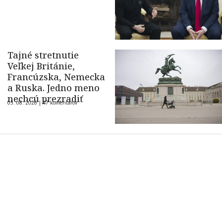
Tajné stretnutie
Veľkej Británie,
Francúzska, Nemecka
a Ruska. Jedno meno
nechcú prezradiť
05. 08. 2026 |
47 komentárov