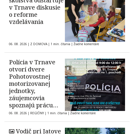
školstva odštartuje
v Trnave diskusie
o reforme
vzdelávania
06. 08. 2026
|
Z DOMOVA
|
1 min. čítania
|
Žiadne komentáre
Polícia v Trnave
otvorí dvere
Pohotovostnej
motorizovanej
jednotky,
záujemcovia
spoznajú prácu
zásahovej jednotky
06. 08. 2026
|
REGIÓNY
|
1 min. čítania
|
Žiadne komentáre
Vodič pri Jatove