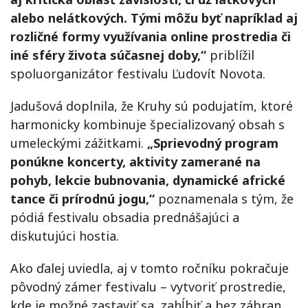
alebo nelátkových. Tými môžu byť napríklad aj
rozličné formy využívania online prostredia či
iné sféry života súčasnej doby,“
priblížil
spoluorganizátor festivalu Ľudovít Novota.
Jadušová doplnila, že Kruhy sú podujatím, ktoré
harmonicky kombinuje špecializovaný obsah s
umeleckými zážitkami.
„Sprievodný program
ponúkne koncerty, aktivity zamerané na
pohyb, lekcie bubnovania, dynamické africké
tance či prírodnú jogu,“
poznamenala s tým, že
pódiá festivalu obsadia prednášajúci a
diskutujúci hostia.
Ako ďalej uviedla, aj v tomto ročníku pokračuje
pôvodný zámer festivalu – vytvoriť prostredie,
kde je možné zastaviť sa, zahĺbiť a bez zábran