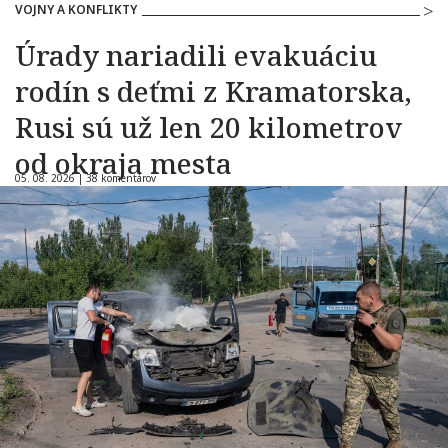
VOJNY A KONFLIKTY
Úrady nariadili evakuáciu
rodín s deťmi z Kramatorska,
Rusi sú už len 20 kilometrov
od okraja mesta
05. 08. 2026 |
38 komentárov