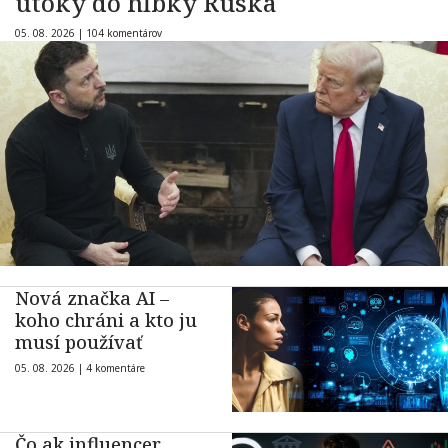
útoky do hĺbky Ruska
05. 08. 2026 |
104 komentárov
Nová značka AI –
koho chráni a kto ju
musí používať
05. 08. 2026 |
4 komentáre
Čo ak influencer