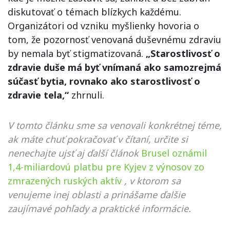
diskutovať o témach blízkych každému.
Organizátori od vzniku myšlienky hovoria o
tom, že pozornosť venovaná duševnému zdraviu
by nemala byť stigmatizovaná.
„Starostlivosť o
zdravie duše má byť vnímaná ako samozrejmá
súčasť bytia, rovnako ako starostlivosť o
zdravie tela,“
zhrnuli.
V tomto článku sme sa venovali konkrétnej téme,
ak máte chuť pokračovať v čítaní, určite si
nenechajte ujsť aj ďalší článok
Brusel oznámil
1,4-miliardovú platbu pre Kyjev z výnosov zo
zmrazených ruských aktív
, v ktorom sa
venujeme inej oblasti a prinášame ďalšie
zaujímavé pohľady a praktické informácie.