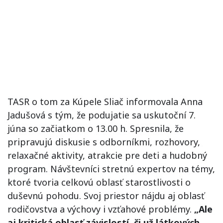
TASR o tom za Kúpele Sliač informovala Anna
Jadušová s tým, že podujatie sa uskutoční 7.
júna so začiatkom o 13.00 h. Spresnila, že
pripravujú diskusie s odborníkmi, rozhovory,
relaxačné aktivity, atrakcie pre deti a hudobný
program. Návštevníci stretnú expertov na témy,
ktoré tvoria celkovú oblasť starostlivosti o
duševnú pohodu. Svoj priestor nájdu aj oblasť
rodičovstva a výchovy i vzťahové problémy.
„Ale
aj kritická oblasť závislostí, či už látkových