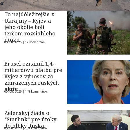
To najdôležitejšie z
Ukrajiny – Kyjev a
jeho okolie boli
terčom rozsiahleho
útoku
05. 08. 2026 |
17 komentárov
Brusel oznámil 1,4-
miliardovú platbu pre
Kyjev z výnosov zo
zmrazených ruských
aktív
05. 08. 2026 |
148 komentárov
Zelenskyj žiada o
“Starlink” pre útoky
do hĺbky Ruska
05. 08. 2026 |
104 komentárov