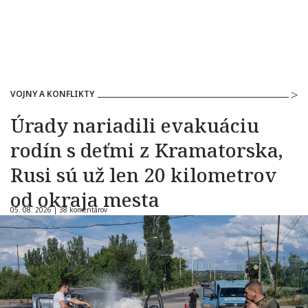
VOJNY A KONFLIKTY
Úrady nariadili evakuáciu
rodín s deťmi z Kramatorska,
Rusi sú už len 20 kilometrov
od okraja mesta
05. 08. 2026 |
38 komentárov