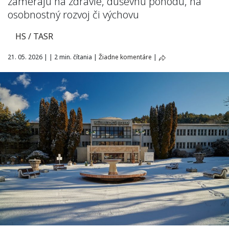
zamerajú na zdravie, duševnú pohodu, na
osobnostný rozvoj či výchovu
HS / TASR
21. 05. 2026
|
|
2 min. čítania
|
Žiadne komentáre
|