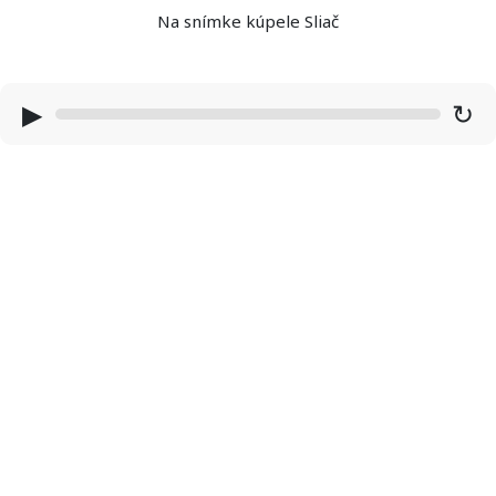
Na snímke kúpele Sliač
▶
↻