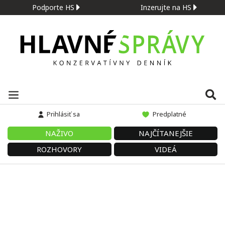
Podporte HS
Inzerujte na HS
Prihlásiť sa
Predplatné
NAŽIVO
NAJČÍTANEJŠIE
ROZHOVORY
VIDEÁ