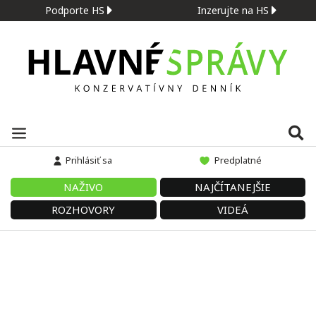
Podporte HS
Inzerujte na HS
Prihlásiť sa
Predplatné
NAŽIVO
NAJČÍTANEJŠIE
ROZHOVORY
VIDEÁ