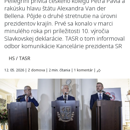
Pellegrini privíta českého kolegu Petra Pavla a
rakúsku hlavu štátu Alexandra Van der
Bellena. Pôjde o druhé stretnutie na úrovni
prezidentov krajín. Prvé sa konalo v marci
minulého roka pri príležitosti 10. výročia
Slavkovskej deklarácie. TASR o tom informoval
odbor komunikácie Kancelárie prezidenta SR
HS / TASR
12. 05. 2026
|
Z domova
|
2 min. čítania
|
1 komentár
|