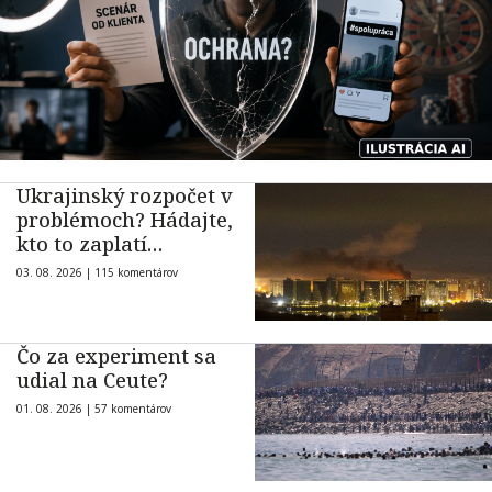
Ukrajinský rozpočet v
problémoch? Hádajte,
kto to zaplatí…
03. 08. 2026 |
115 komentárov
Čo za experiment sa
udial na Ceute?
01. 08. 2026 |
57 komentárov