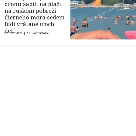
dronu zabili na pláži
na ruskom pobreží
Čierneho mora sedem
ľudí vrátane troch
detí
03. 08. 2026 |
236 komentárov