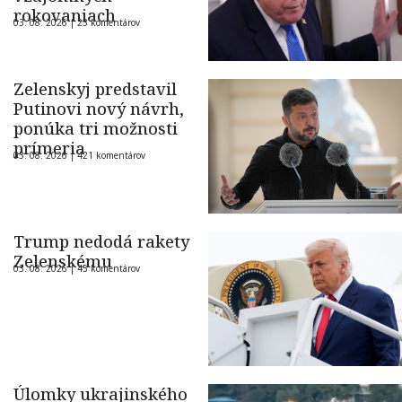
rokovaniach
03. 08. 2026 |
23 komentárov
Zelenskyj predstavil
Putinovi nový návrh,
ponúka tri možnosti
prímeria
03. 08. 2026 |
421 komentárov
Trump nedodá rakety
Zelenskému
03. 08. 2026 |
45 komentárov
Úlomky ukrajinského