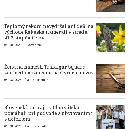
Teplotný rekord nevydržal ani deň, na
východe Rakúska namerali v stredu
41,2 stupňa Celzia
05. 08. 2026 |
3 komentáre
Žena na námestí Trafalgar Square
zaútočila nožnicami na štyroch mužov
05. 08. 2026 |
Žiadne komentáre
Slovenskí policajti v Chorvátsku
pomáhali pri podvode s ubytovaním i
s defektom
05. 08. 2026 |
Žiadne komentáre