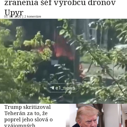
zranenia šéf výrobcu dronov
Upyr
05. 08. 2026 |
2 komentáre
Trump skritizoval
Teherán za to, že
poprel jeho slová o
vzájomných