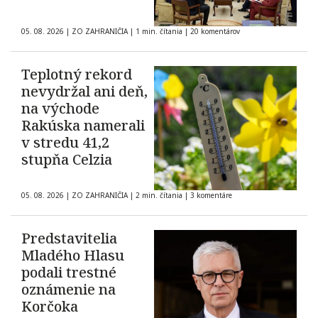
05. 08. 2026
|
ZO ZAHRANIČIA
|
1 min. čítania
|
20 komentárov
Teplotný rekord
nevydržal ani deň,
na východe
Rakúska namerali
v stredu 41,2
stupňa Celzia
05. 08. 2026
|
ZO ZAHRANIČIA
|
2 min. čítania
|
3 komentáre
Predstavitelia
Mladého Hlasu
podali trestné
oznámenie na
Korčoka