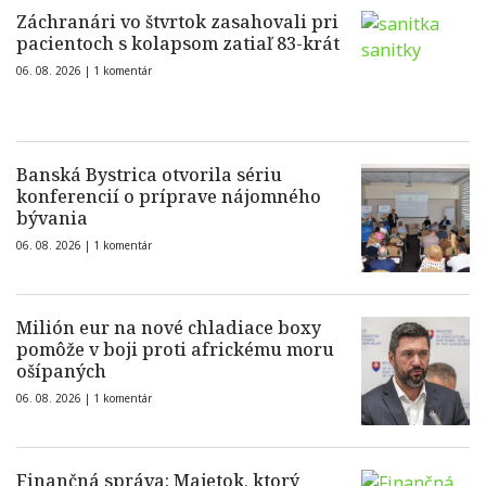
Záchranári vo štvrtok zasahovali pri
pacientoch s kolapsom zatiaľ 83-krát
06. 08. 2026 |
1 komentár
Banská Bystrica otvorila sériu
konferencií o príprave nájomného
bývania
06. 08. 2026 |
1 komentár
Milión eur na nové chladiace boxy
pomôže v boji proti africkému moru
ošípaných
06. 08. 2026 |
1 komentár
Finančná správa: Majetok, ktorý