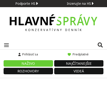
Podporte HS
Inzerujte na HS
Prihlásiť sa
Predplatné
NAŽIVO
NAJČÍTANEJŠIE
ROZHOVORY
VIDEÁ