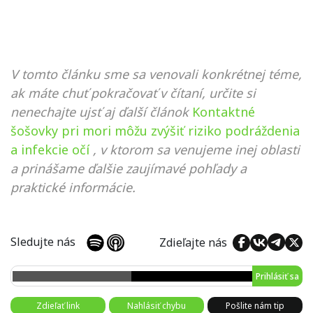
V tomto článku sme sa venovali konkrétnej téme,
ak máte chuť pokračovať v čítaní, určite si
nenechajte ujsť aj ďalší článok
Kontaktné
šošovky pri mori môžu zvýšiť riziko podráždenia
a infekcie očí
, v ktorom sa venujeme inej oblasti
a prinášame ďalšie zaujímavé pohľady a
praktické informácie.
Sledujte nás
Zdieľajte nás
Prihlásiť sa
Zdieľať link
Nahlásiť chybu
Pošlite nám tip