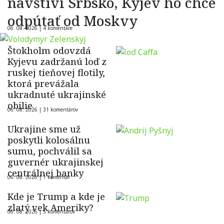
navštívi Srbsko, Kyjev ho chce
odpútať od Moskvy
06. 08. 2026 |
4 komentáre
Štokholm odovzdá
Kyjevu zadržanú loď z
ruskej tieňovej flotily,
ktorá prevážala
ukradnuté ukrajinské
obilie
06. 08. 2026 |
31 komentárov
Ukrajine sme už
poskytli kolosálnu
sumu, pochválil sa
guvernér ukrajinskej
centrálnej banky
06. 08. 2026 |
1 komentár
Kde je Trump a kde je
zlatý vek Ameriky?
06. 08. 2026 |
5 komentárov