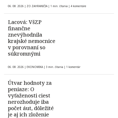
06. 08. 2026
|
ZO ZAHRANIČIA
|
1 min. čítania
|
4 komentáre
Lacová: VšZP
finančne
znevýhodnila
krajské nemocnice
v porovnaní so
súkromnými
06. 08. 2026
|
EKONOMIKA
|
3 min. čítania
|
1 komentár
Útvar hodnoty za
peniaze: O
vyťaženosti ciest
nerozhoduje iba
počet áut, dôležité
je aj ich zloženie