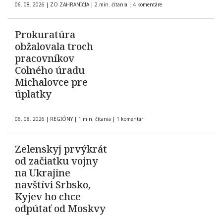
06. 08. 2026
|
ZO ZAHRANIČIA
|
2 min. čítania
|
4 komentáre
Prokuratúra
obžalovala troch
pracovníkov
Colného úradu
Michalovce pre
úplatky
06. 08. 2026
|
REGIÓNY
|
1 min. čítania
|
1 komentár
Zelenskyj prvýkrát
od začiatku vojny
na Ukrajine
navštívi Srbsko,
Kyjev ho chce
odpútať od Moskvy