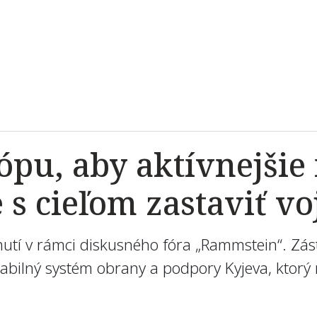
ópu, aby aktívnejši
s cieľom zastaviť v
dnutí v rámci diskusného fóra „Rammstein“. Z
stabilný systém obrany a podpory Kyjeva, ktor