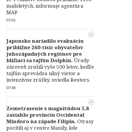
maloletých, informuje agentúra
MAP.
07:55
Japonsko nariadilo evakuáciu
približne 260‑tisíc obyvateľov
juhozápadných regiónov pre
blížiaci sa tajfún Dolphin.
Úrady
zároveň zrušili vyše 500 letov, keďže
tajfún sprevádza silný vietor a
intenzívne zrážky, uviedla Reuters.
07:46
Zemetrasenie s magnitúdou 5,8
zasiahlo provinciu Occidental
Mindoro na západe Filipín.
Otrasy
pocítili aj v centre Manily, kde