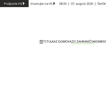
Podporte HS
Inzerujte na HS
08:30
|
07. august 2026
|
Štefá
TITULKA
Z DOMOVA
ZO ZAHRANIČIA
KOMEN