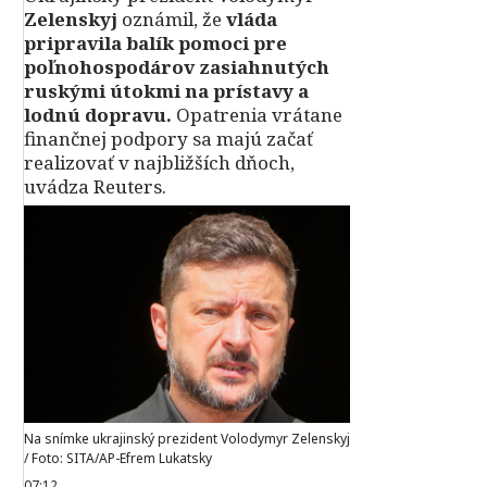
Zelenskyj
oznámil, že
vláda
pripravila balík pomoci pre
poľnohospodárov zasiahnutých
ruskými útokmi na prístavy a
lodnú dopravu.
Opatrenia vrátane
finančnej podpory sa majú začať
realizovať v najbližších dňoch,
uvádza Reuters.
Na snímke ukrajinský prezident Volodymyr Zelenskyj
/ Foto: SITA/AP-Efrem Lukatsky
07:12