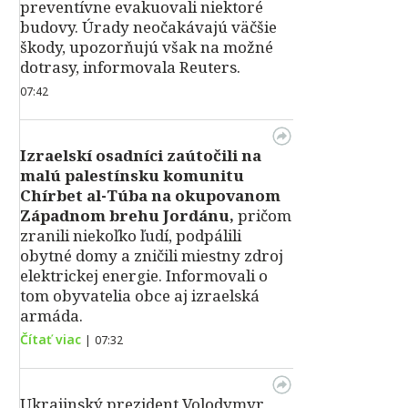
preventívne evakuovali niektoré
budovy. Úrady neočakávajú väčšie
škody, upozorňujú však na možné
dotrasy, informovala Reuters.
07:42
Izraelskí osadníci zaútočili na
malú palestínsku komunitu
Chírbet al-Túba na okupovanom
Západnom brehu Jordánu,
pričom
zranili niekoľko ľudí, podpálili
obytné domy a zničili miestny zdroj
elektrickej energie. Informovali o
tom obyvatelia obce aj izraelská
armáda.
Čítať viac
|
07:32
Ukrajinský prezident Volodymyr