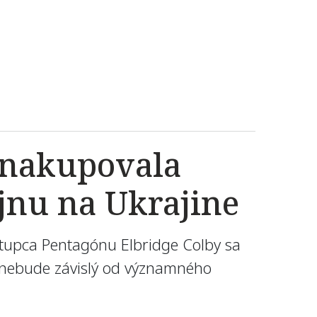
e nakupovala
ojnu na Ukrajine
ástupca Pentagónu Elbridge Colby sa
ý nebude závislý od významného