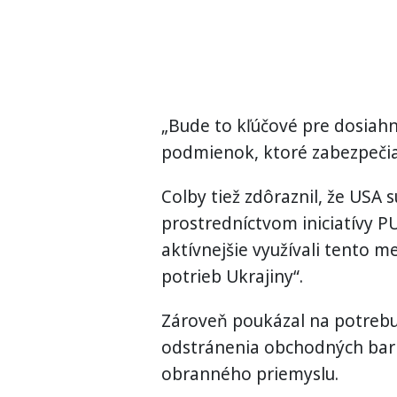
„Bude to kľúčové pre dosiahn
podmienok, ktoré zabezpečia t
Colby tiež zdôraznil, že USA
prostredníctvom iniciatívy P
aktívnejšie využívali tento m
potrieb Ukrajiny“.
Zároveň poukázal na potrebu
odstránenia obchodných bari
obranného priemyslu.