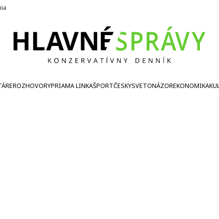
nia
TÁRE
ROZHOVORY
PRIAMA LINKA
ŠPORT
ČESKY
SVETONÁZOR
EKONOMIKA
KU