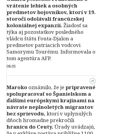
vrátenie lebiek a osobných
predmetov bojovníkov, ktorí v 19.
storočí odolávali francúzskej
koloniálnej expanzii.
Žiadosť sa
týka aj pozostatkov posledného
vládcu štátu Fouta‑Djalon a
predmetov patriacich vodcovi
Samorymu Tourému. Informovala o
tom agentúra AFP.
08:05
Maroko
oznámilo, že je
pripravené
spolupracovať so Španielskom a
ďalšími európskymi krajinami na
návrate neplnoletých migrantov
bez sprievodu,
ktorí v uplynulých
dňoch hromadne prekročili
hranicu do Ceuty.
Úrady uvádzajú,
že v exkláve zostáva približne 1100