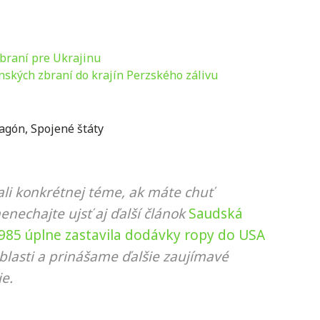
braní pre Ukrajinu
nských zbraní do krajín Perzského zálivu
agón
,
Spojené štáty
li konkrétnej téme, ak máte chuť
nenechajte ujsť aj ďalší článok
Saudská
1985 úplne zastavila dodávky ropy do USA
blasti a prinášame ďalšie zaujímavé
e.