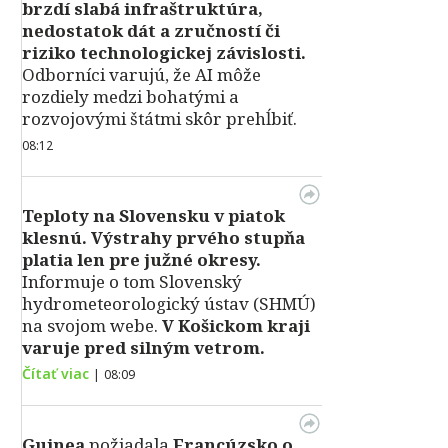
brzdí slabá infraštruktúra,
nedostatok dát a zručností či
riziko technologickej závislosti.
Odborníci varujú, že AI môže
rozdiely medzi bohatými a
rozvojovými štátmi skôr prehĺbiť.
08:12
Teploty na Slovensku v piatok
klesnú.
Výstrahy prvého stupňa
platia len pre južné okresy.
Informuje o tom Slovenský
hydrometeorologický ústav (SHMÚ)
na svojom webe.
V Košickom kraji
varuje pred silným vetrom.
Čítať viac
|
08:09
Guinea
požiadala
Francúzsko o