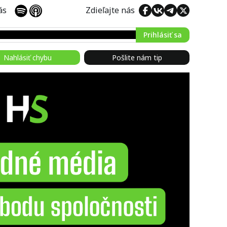
 nás
Zdieľajte nás
Prihlásiť sa
Nahlásiť chybu
Pošlite nám tip