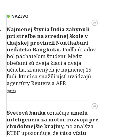
NAŽIVO
Najmenej štyria ľudia zahynuli
-
pri streľbe na strednej škole v
thajskej provincii Nonthaburi
neďaleko Bangkoku.
Podľa úradov
bol páchateľom študent. Medzi
↻
obeťami sú dvaja žiaci a dvaja
učitelia, zranených je najmenej 15
ľudí, ktorí sa snažili ujsť, uvádzajú
agentúry Reuters a AFP.
08:23
Svetová banka
označuje
umelú
inteligenciu za motor rozvoja pre
chudobnejšie krajiny,
no analýza
RTBF upozorňuje, že
túto víziu