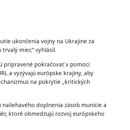
utie ukončenia vojny na Ukrajine za
rvalý mier,“ vyhlásil.
 sú pripravené pokračovať v pomoci
URL a vyzývajú európske krajiny, aby
echanizmus na pokrytie „kritických
 naliehavého doplnenia zásob munície a
ér, ktoré obmedzujú rozvoj európskeho