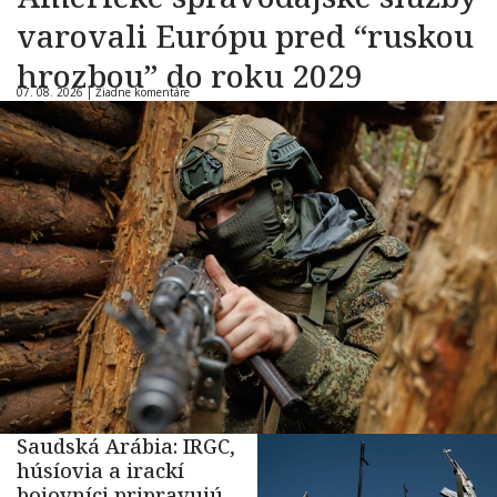
varovali Európu pred “ruskou
hrozbou” do roku 2029
07. 08. 2026 |
Žiadne komentáre
Saudská Arábia: IRGC,
húsíovia a irackí
bojovníci pripravujú