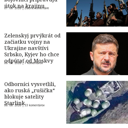
útok na krajinu
07. 08. 2026 |
Žiadne komentáre
Zelenskyj prvýkrát od
začiatku vojny na
Ukrajine navštívi
Srbsko, Kyjev ho chce
odpútať od Moskvy
06. 08. 2026 |
7 komentárov
Odborníci vysvetlili,
ako ruská „rušička“
blokuje satelity
Starlink
06. 08. 2026 |
33 komentárov