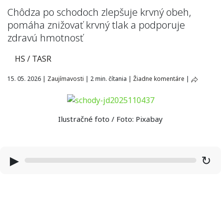
Chôdza po schodoch zlepšuje krvný obeh,
pomáha znižovať krvný tlak a podporuje
zdravú hmotnosť
HS / TASR
15. 05. 2026
|
Zaujímavosti
|
2 min. čítania
|
Žiadne komentáre
|
Ilustračné foto / Foto: Pixabay
▶
↻