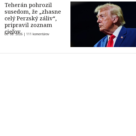
Teherán pohrozil
susedom, že „zhasne
celý Perzský záliv“,
pripravil zoznam
cieľov
06. 08. 2026 |
111 komentárov