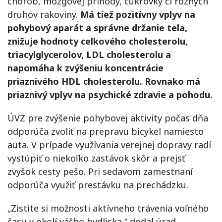
chorôb, mozgovej príhody, cukrovky či rôznych
druhov rakoviny.
Má tiež pozitívny vplyv na
pohybový aparát a správne držanie tela,
znižuje hodnoty celkového cholesterolu,
triacylglycerolov, LDL cholesterolu a
napomáha k zvýšeniu koncentrácie
priaznivého HDL cholesterolu. Rovnako má
priaznivý vplyv na psychické zdravie a pohodu.
ÚVZ pre zvýšenie pohybovej aktivity počas dňa
odporúča zvoliť na prepravu bicykel namiesto
auta. V prípade využívania verejnej dopravy radí
vystúpiť o niekoľko zastávok skôr a prejsť
zvyšok cesty pešo. Pri sedavom zamestnaní
odporúča využiť prestávku na prechádzku.
„Zistite si možnosti aktívneho trávenia voľného
času v okolí vášho bydliska,“ dodal úrad.