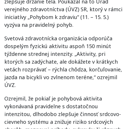
zlepšuje držanie tela. Poukázal na to Úrad
verejného zdravotníctva (ÚVZ) SR, ktorý v rámci
iniciatívy „Pohybom k zdraviu“ (11. – 15. 5.)
vyzýva na pravidelný pohyb.
Svetová zdravotnícka organizácia odporúča
dospelým fyzickú aktivitu aspoň 150 minút
týždenne strednej intenzity. „Aktivity, pri
ktorých sa zadýchate, ale dokážete v krátkych
vetách rozprávať – rýchla chôdza, korčuľovanie,
jazda na bicykli vo zvlnenom teréne,“ ozrejmil
ÚVZ.
Ozrejmil, že pokiaľ je pohybová aktivita
vykonávaná pravidelne s dostatočnou
intenzitou, dlhodobo zlepšuje činnosť srdcovo-
cievneho systému a znižuje riziko srdcových