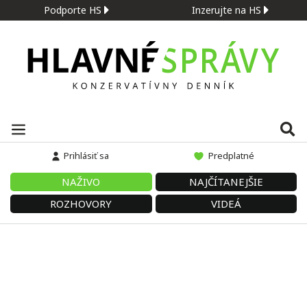
Podporte HS
Inzerujte na HS
Prihlásiť sa
Predplatné
NAŽIVO
NAJČÍTANEJŠIE
ROZHOVORY
VIDEÁ