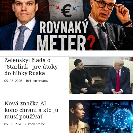
Zelenskyj žiada o
“Starlink” pre útoky
do hĺbky Ruska
05. 08. 2026 |
104 komentárov
Nová značka AI –
koho chráni a kto ju
musí používať
05. 08. 2026 |
6 komentárov