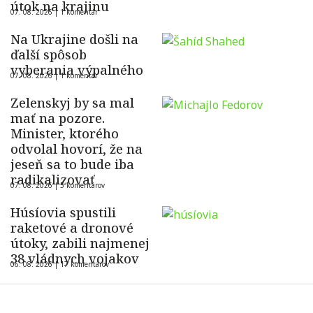
útok na krajinu
07. 08. 2026 |
1 komentár
Na Ukrajine došli na
ďalší spôsob
vyberania výpalného
07. 08. 2026 |
1 komentár
Zelenskyj by sa mal
mať na pozore.
Minister, ktorého
odvolal hovorí, že na
jeseň sa to bude iba
radikalizovať
07. 08. 2026 |
5 komentárov
Húsíovia spustili
raketové a dronové
útoky, zabili najmenej
38 vládnych vojakov
06. 08. 2026 |
17 komentárov