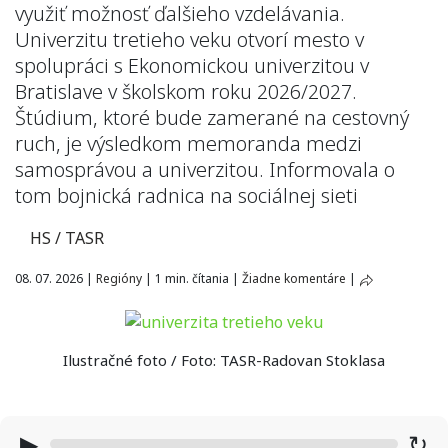
využiť možnosť ďalšieho vzdelávania.
Univerzitu tretieho veku otvorí mesto v
spolupráci s Ekonomickou univerzitou v
Bratislave v školskom roku 2026/2027.
Štúdium, ktoré bude zamerané na cestovný
ruch, je výsledkom memoranda medzi
samosprávou a univerzitou. Informovala o
tom bojnická radnica na sociálnej sieti
HS / TASR
08. 07. 2026
|
Regióny
|
1 min. čítania
|
Žiadne komentáre
|
Ilustračné foto / Foto: TASR-Radovan Stoklasa
▶
↻