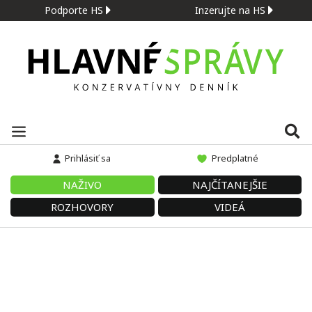
Podporte HS
Inzerujte na HS
Prihlásiť sa
Predplatné
NAŽIVO
NAJČÍTANEJŠIE
ROZHOVORY
VIDEÁ