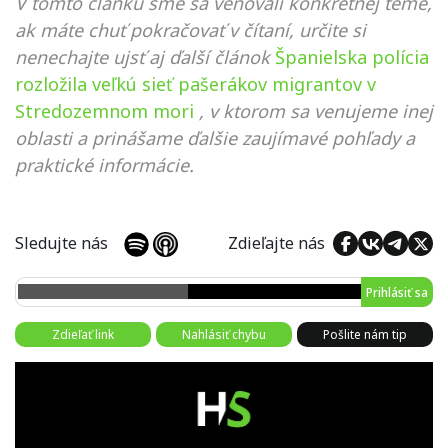
V tomto článku sme sa venovali konkrétnej téme,
ak máte chuť pokračovať v čítaní, určite si
nenechajte ujsť aj ďalší článok
Španielska polícia
rozložila veľkú sieť pašerákov migrantov v
Stredozemnom mori
, v ktorom sa venujeme inej
oblasti a prinášame ďalšie zaujímavé pohľady a
praktické informácie.
Sledujte nás
Zdieľajte nás
Prihlásiť sa
Zdieľať link
Nahlásiť chybu
Pošlite nám tip