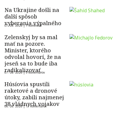
Na Ukrajine došli na
ďalší spôsob
vyberania výpalného
07. 08. 2026 |
1 komentár
Zelenskyj by sa mal
mať na pozore.
Minister, ktorého
odvolal hovorí, že na
jeseň sa to bude iba
radikalizovať
07. 08. 2026 |
5 komentárov
Húsíovia spustili
raketové a dronové
útoky, zabili najmenej
38 vládnych vojakov
06. 08. 2026 |
17 komentárov