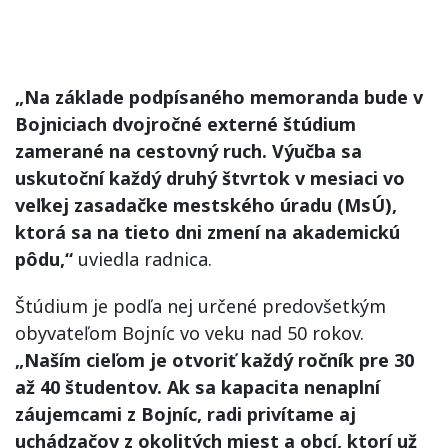
„Na základe podpísaného memoranda bude v
Bojniciach dvojročné externé štúdium
zamerané na cestovný ruch. Výučba sa
uskutoční každý druhý štvrtok v mesiaci vo
veľkej zasadačke mestského úradu (MsÚ),
ktorá sa na tieto dni zmení na akademickú
pôdu,“
uviedla radnica.
Štúdium je podľa nej určené predovšetkým
obyvateľom Bojníc vo veku nad 50 rokov.
„Naším cieľom je otvoriť každý ročník pre 30
až 40 študentov. Ak sa kapacita nenaplní
záujemcami z Bojníc, radi privítame aj
uchádzačov z okolitých miest a obcí, ktorí už