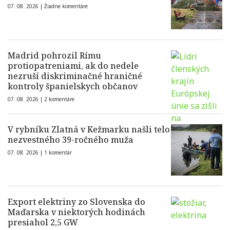
07. 08. 2026 |
Žiadne komentáre
Madrid pohrozil Rímu
protiopatreniami, ak do nedele
nezruší diskriminačné hraničné
kontroly španielskych občanov
07. 08. 2026 |
2 komentáre
V rybníku Zlatná v Kežmarku našli telo
nezvestného 39-ročného muža
07. 08. 2026 |
1 komentár
Export elektriny zo Slovenska do
Maďarska v niektorých hodinách
presiahol 2,5 GW