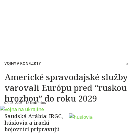
VOJNY A KONFLIKTY
Americké spravodajské služby
varovali Európu pred “ruskou
hrozbou” do roku 2029
07. 08. 2026 |
12 komentárov
Saudská Arábia: IRGC,
húsíovia a irackí
bojovníci pripravujú