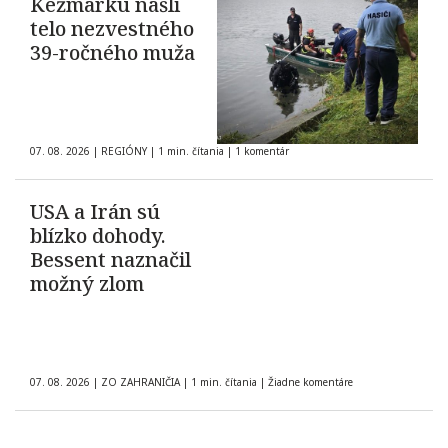
Kežmarku našli
telo nezvestného
39-ročného muža
07. 08. 2026
|
REGIÓNY
|
1 min. čítania
|
1 komentár
USA a Irán sú
blízko dohody.
Bessent naznačil
možný zlom
07. 08. 2026
|
ZO ZAHRANIČIA
|
1 min. čítania
|
Žiadne komentáre