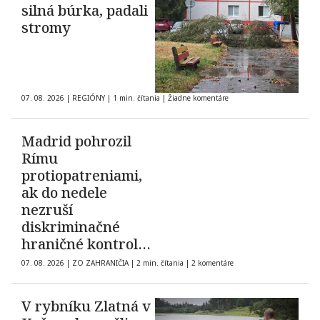
silná búrka, padali
stromy
07. 08. 2026
|
REGIÓNY
|
1 min. čítania
|
Žiadne komentáre
Madrid pohrozil
Rímu
protiopatreniami,
ak do nedele
nezruší
diskriminačné
hraničné kontroly
španielskych
07. 08. 2026
|
ZO ZAHRANIČIA
|
2 min. čítania
|
2 komentáre
občanov
V rybníku Zlatná v