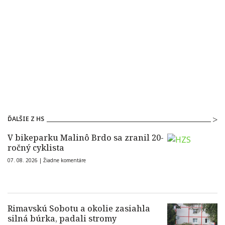
ĎALŠIE Z HS
V bikeparku Malinô Brdo sa zranil 20-
ročný cyklista
07. 08. 2026 |
Žiadne komentáre
Rimavskú Sobotu a okolie zasiahla
silná búrka, padali stromy