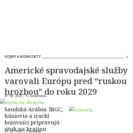
VOJNY A KONFLIKTY
Americké spravodajské služby
varovali Európu pred “ruskou
hrozbou” do roku 2029
07. 08. 2026 |
12 komentárov
Saudská Arábia: IRGC,
húsíovia a irackí
bojovníci pripravujú
útok na krajinu
07. 08. 2026 |
1 komentár