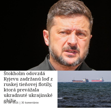
Štokholm odovzdá
Kyjevu zadržanú loď z
ruskej tieňovej flotily,
ktorá prevážala
ukradnuté ukrajinské
obilie
06. 08. 2026 |
30 komentárov