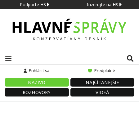
Podporte HS
Inzerujte na HS
Prihlásiť sa
Predplatné
NAŽIVO
NAJČÍTANEJŠIE
ROZHOVORY
VIDEÁ