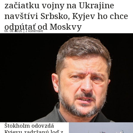
začiatku vojny na Ukrajine
navštívi Srbsko, Kyjev ho chce
odpútať od Moskvy
06. 08. 2026 |
2 komentáre
Štokholm odovzdá
Kyjevu zadržanú loď z