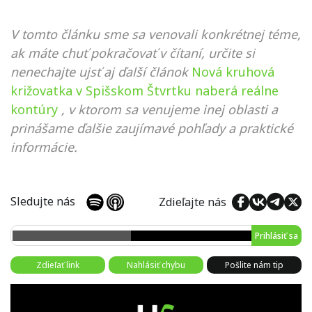
V tomto článku sme sa venovali konkrétnej téme,
ak máte chuť pokračovať v čítaní, určite si
nenechajte ujsť aj ďalší článok
Nová kruhová
križovatka v Spišskom Štvrtku naberá reálne
kontúry
, v ktorom sa venujeme inej oblasti a
prinášame ďalšie zaujímavé pohľady a praktické
informácie.
Sledujte nás
Zdieľajte nás
Prihlásiť sa
Zdieľať link
Nahlásiť chybu
Pošlite nám tip