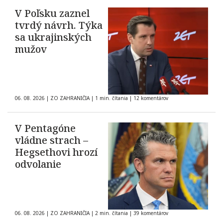
V Poľsku zaznel
tvrdý návrh. Týka
sa ukrajinských
mužov
06. 08. 2026
|
ZO ZAHRANIČIA
|
1 min. čítania
|
12 komentárov
V Pentagóne
vládne strach –
Hegsethovi hrozí
odvolanie
06. 08. 2026
|
ZO ZAHRANIČIA
|
2 min. čítania
|
39 komentárov