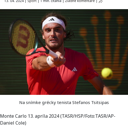
13. 04. 2024
|
Šport
|
1 min. čítania
|
Žiadne komentáre
|
Na snímke grécky tenista Stefanos Tsitsipas
Monte Carlo 13. apríla 2024 (TASR/HSP/Foto:TASR/AP-
Daniel Cole)