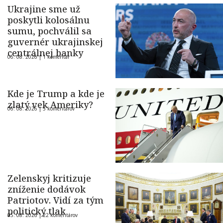
Ukrajine sme už
poskytli kolosálnu
sumu, pochválil sa
guvernér ukrajinskej
centrálnej banky
06. 08. 2026 |
1 komentár
Kde je Trump a kde je
zlatý vek Ameriky?
06. 08. 2026 |
5 komentárov
Zelenskyj kritizuje
zníženie dodávok
Patriotov. Vidí za tým
politický tlak
05. 08. 2026 |
22 komentárov