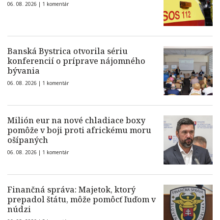
06. 08. 2026 |
1 komentár
Banská Bystrica otvorila sériu
konferencií o príprave nájomného
bývania
06. 08. 2026 |
1 komentár
Milión eur na nové chladiace boxy
pomôže v boji proti africkému moru
ošípaných
06. 08. 2026 |
1 komentár
Finančná správa: Majetok, ktorý
prepadol štátu, môže pomôcť ľuďom v
núdzi