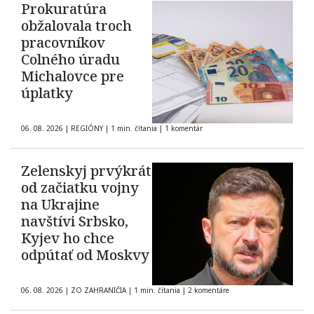
Prokuratúra
obžalovala troch
pracovníkov
Colného úradu
Michalovce pre
úplatky
06. 08. 2026
|
REGIÓNY
|
1 min. čítania
|
1 komentár
Zelenskyj prvýkrát
od začiatku vojny
na Ukrajine
navštívi Srbsko,
Kyjev ho chce
odpútať od Moskvy
06. 08. 2026
|
ZO ZAHRANIČIA
|
1 min. čítania
|
2 komentáre