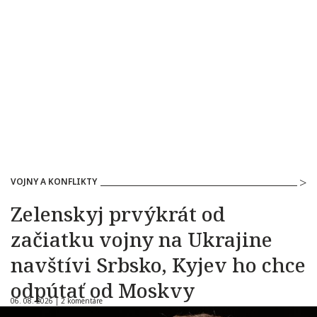
VOJNY A KONFLIKTY
Zelenskyj prvýkrát od
začiatku vojny na Ukrajine
navštívi Srbsko, Kyjev ho chce
odpútať od Moskvy
06. 08. 2026 |
2 komentáre