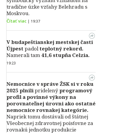
symbolický význam vzhľadom na
tradične úzke vzťahy Belehradu s
Moskvou.
Čítať viac
|
19:37
V
budapeštianskej mestskej časti
Újpest
padol
teplotný rekord.
Namerali tam
41,6 stupňa Celzia.
19:23
Nemocnice v správe ŽSK si v roku
2025 plnili
pridelený
programový
profil a povinné výkony na
porovnateľnej úrovni ako ostatné
nemocnice rovnakej kategórie.
Napriek tomu dostávali od štátnej
Všeobecnej zdravotnej poisťovne za
rovnakú jednotku produkcie