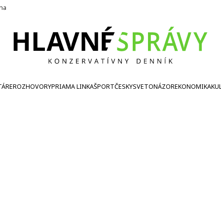
ína
TÁRE
ROZHOVORY
PRIAMA LINKA
ŠPORT
ČESKY
SVETONÁZOR
EKONOMIKA
KU