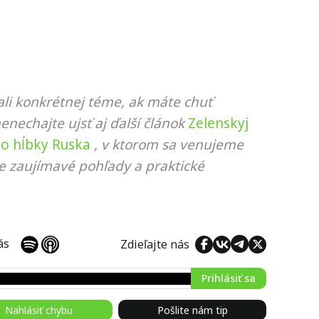
li konkrétnej téme, ak máte chuť
nenechajte ujsť aj ďalší článok
Zelenskyj
do hĺbky Ruska
, v ktorom sa venujeme
ie zaujímavé pohľady a praktické
 nás
Zdieľajte nás
Prihlásiť sa
Nahlásiť chybu
Pošlite nám tip