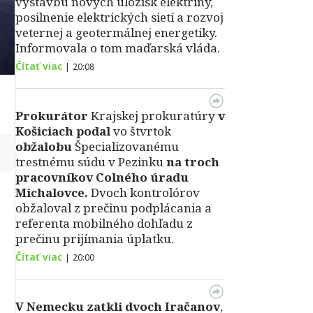
výstavbu nových úložísk elektriny,
posilnenie elektrických sietí a rozvoj
veternej a geotermálnej energetiky.
Informovala o tom maďarská vláda.
Čítať viac
|
20:08
Prokurátor
Krajskej prokuratúry
v
Košiciach podal
vo štvrtok
obžalobu
Špecializovanému
↻
trestnému súdu v Pezinku
na troch
pracovníkov Colného úradu
Michalovce.
Dvoch kontrolórov
obžaloval z prečinu podplácania a
referenta mobilného dohľadu z
prečinu prijímania úplatku.
Čítať viac
|
20:00
V Nemecku zatkli dvoch Iračanov
,