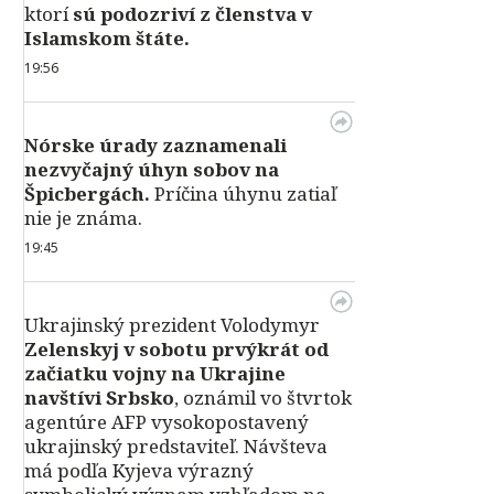
ktorí
sú podozriví z členstva v
Islamskom štáte.
19:56
Nórske úrady zaznamenali
nezvyčajný úhyn sobov na
Špicbergách.
Príčina úhynu zatiaľ
nie je známa.
19:45
Ukrajinský prezident Volodymyr
Zelenskyj v sobotu prvýkrát od
začiatku vojny na Ukrajine
navštívi Srbsko
, oznámil vo štvrtok
agentúre AFP vysokopostavený
ukrajinský predstaviteľ. Návšteva
má podľa Kyjeva výrazný