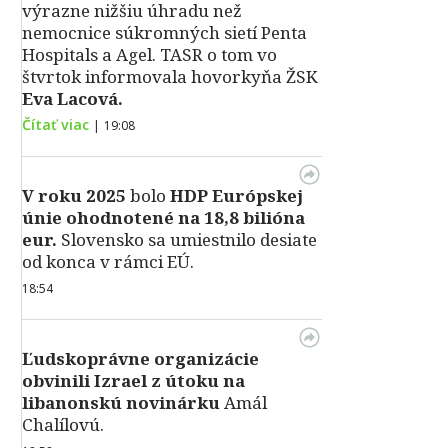
výrazne nižšiu úhradu než
nemocnice súkromných sietí Penta
Hospitals a Agel. TASR o tom vo
štvrtok informovala hovorkyňa ŽSK
Eva Lacová.
Čítať viac
|
19:08
V roku 2025
bolo
HDP
Európskej
únie ohodnotené na 18,8 bilióna
eur.
Slovensko sa umiestnilo desiate
od konca v rámci EÚ.
18:54
Ľudskoprávne organizácie
obvinili Izrael z útoku na
libanonskú novinárku
Amál
Chalílovú.