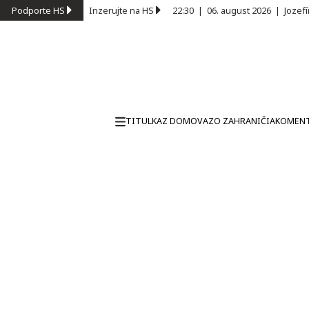
Podporte HS
Inzerujte na HS
22:30
|
06. august 2026
|
Jozef
TITULKA
Z DOMOVA
ZO ZAHRANIČIA
KOMEN