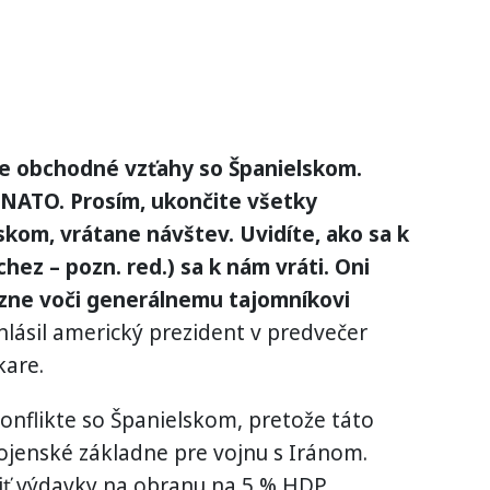
e obchodné vzťahy so Španielskom.
v NATO. Prosím, ukončite všetky
kom, vrátane návštev. Uvidíte, ako sa k
hez – pozn. red.) sa k nám vráti. Oni
ozne voči generálnemu tajomníkovi
lásil americký prezident v predvečer
kare.
nflikte so Španielskom, pretože táto
ojenské základne pre vojnu s Iránom.
ť výdavky na obranu na 5 % HDP.