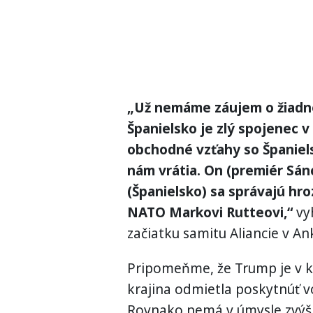
„Už nemáme záujem o žiadn
Španielsko je zlý spojenec 
obchodné vzťahy so Španiels
nám vrátia. On (premiér Sánc
(Španielsko) sa správajú hr
NATO Markovi Rutteovi,“
vyh
začiatku samitu Aliancie v An
Pripomeňme, že Trump je v ko
krajina odmietla poskytnúť v
Rovnako nemá v úmysle zvýši