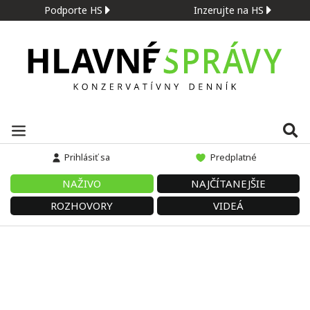
Podporte HS
Inzerujte na HS
Prihlásiť sa
Predplatné
NAŽIVO
NAJČÍTANEJŠIE
ROZHOVORY
VIDEÁ