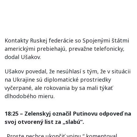
Kontakty Ruskej federácie so Spojenými štátmi
americkými prebiehajú, prevažne telefonicky,
dodal Ušakov.
Ušakov povedal, že nesúhlasí s tým, že v situácii
na Ukrajine sú diplomatické prostriedky
vyčerpané, ale rokovania by sa mali týkať
dlhodobého mieru.
18:25 – Zelenskyj označil Putinovu odpoveď na
svoj otvorený list za „slabú“.
„Proste nechce ukončiť vojnu,“ komentoval