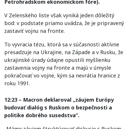
Petrohradskom ekonomickom fóre).
V Zelenského liste však vyniká jeden dôležitý
bod: v podstate priamo uvádza, že je pripravený
zastaviť vojnu na fronte.
To vyvracia tézu, ktorá sa v súčasnosti aktívne
presadzuje na Ukrajine, na Západe a v Rusku, že
ukrajinské úrady údajne opustili myšlienku
zastavenia vojny na fronte a majú v úmysle
pokračovať vo vojne, kým sa nevrátia hranice z
roku 1991.
12:23 – Macron deklaroval „záujem Európy
budovať dialóg s Ruskom o bezpečnosti a
politike dobrého susedstva“.
„Máme záujem štruktúrovať diskusie s Ruskom