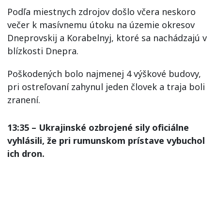
Podľa miestnych zdrojov došlo včera neskoro
večer k masívnemu útoku na územie okresov
Dneprovskij a Korabelnyj, ktoré sa nachádzajú v
blízkosti Dnepra.
Poškodených bolo najmenej 4 výškové budovy,
pri ostreľovaní zahynul jeden človek a traja boli
zranení.
13:35 – Ukrajinské ozbrojené sily oficiálne
vyhlásili, že pri rumunskom prístave vybuchol
ich dron.