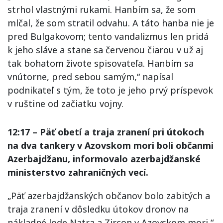
strhol vlastnými rukami. Hanbím sa, že som
mlčal, že som stratil odvahu. A táto hanba nie je
pred Bulgakovom; tento vandalizmus len pridá
k jeho sláve a stane sa červenou čiarou v už aj
tak bohatom živote spisovateľa. Hanbím sa
vnútorne, pred sebou samým,“ napísal
podnikateľ s tým, že toto je jeho prvý príspevok
v ruštine od začiatku vojny.
12:17 – Päť obetí a traja zranení pri útokoch
na dva tankery v Azovskom mori boli občanmi
Azerbajdžanu, informovalo azerbajdžanské
ministerstvo zahraničných vecí.
„Päť azerbajdžanských občanov bolo zabitých a
traja zranení v dôsledku útokov dronov na
nákladné lode Natra a Zircon v Azovskom mori,“