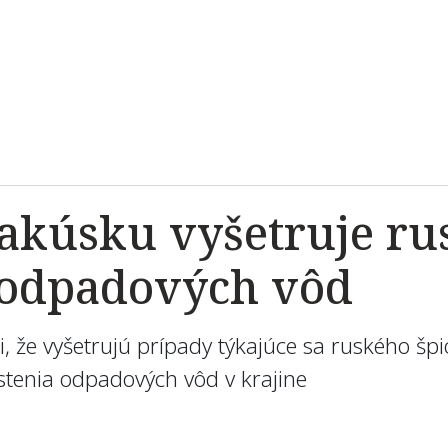
Rakúsku vyšetruje ru
a odpadových vôd
i, že vyšetrujú prípady týkajúce sa ruského šp
čistenia odpadových vôd v krajine