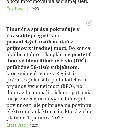
o tom informoval na sociálnej sieti.
Čítať viac
|
12:23
Finančná správa pokračuje v
rozsiahlej registrácii
právnických osôb na daň z
príjmov z úradnej moci.
Do konca
októbra tohto roka plánuje
prideliť
daňové identifikačné číslo (DIČ)
približne 58-tisíc subjektom,
ktoré sú evidované v Registri
právnických osôb, podnikateľov a
orgánov verejnej moci (RPO), no
doteraz ho nemali. Cieľom opatrenia
nie je zavedenie nových daňových
povinností, ale príprava na povinnú
elektronickú fakturáciu, ktorá začne
platiť od 1. januára 2027.
Čítať viac
|
12:01