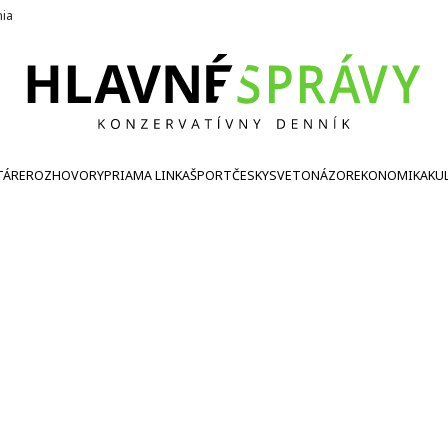
nia
TÁRE
ROZHOVORY
PRIAMA LINKA
ŠPORT
ČESKY
SVETONÁZOR
EKONOMIKA
KU