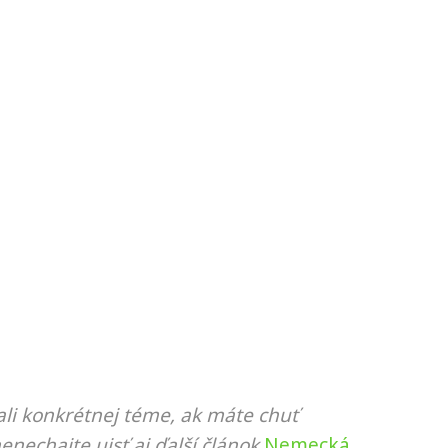
li konkrétnej téme, ak máte chuť
nenechajte ujsť aj ďalší článok
Nemecká