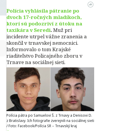
Polícia vyhlásila pátranie po
dvoch 17-ročných mladíkoch,
ktorí sú
podozriví z útoku na
taxikára v Seredi
.
Muž pri
incidente utrpel vážne zranenia a
skončil v trnavskej nemocnici.
↻
Informovalo o tom Krajské
riaditeľstvo Policajného zboru v
Trnave na sociálnej sieti.
Polícia pátra po Samuelovi Š. z Trnavy a Denisovi D.
z Bratislavy. Ich fotografie zverejnili na sociálnej sieti
/ Foto: Facebook/Polícia SR – Trnavský kraj