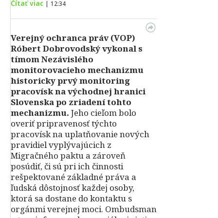
Čítať viac
|
12:34
Verejný ochranca práv (VOP)
Róbert Dobrovodský vykonal s
tímom Nezávislého
monitorovacieho mechanizmu
historicky prvý monitoring
pracovísk na východnej hranici
Slovenska po zriadení tohto
mechanizmu.
Jeho cieľom bolo
overiť pripravenosť týchto
pracovísk na uplatňovanie nových
pravidiel vyplývajúcich z
Migračného paktu a zároveň
posúdiť, či sú pri ich činnosti
rešpektované základné práva a
ľudská dôstojnosť každej osoby,
ktorá sa dostane do kontaktu s
orgánmi verejnej moci. Ombudsman