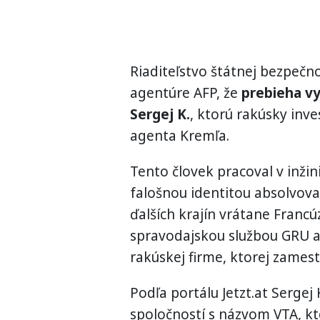
Riaditeľstvo štátnej bezpečno
agentúre AFP, že
prebieha v
Sergej K.
, ktorú rakúsky inves
agenta Kremľa.
Tento človek pracoval v inži
falošnou identitou absolvoval
ďalších krajín vrátane Franc
spravodajskou službou GRU a 
rakúskej firme, ktorej zamest
Podľa portálu Jetzt.at Sergej 
spoločností s názvom VTA, kt