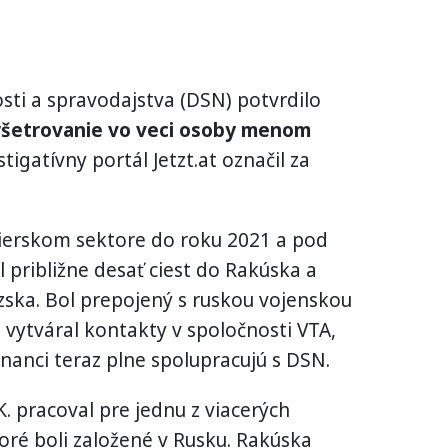
sti a spravodajstva (DSN) potvrdilo
yšetrovanie vo veci osoby menom
tigatívny portál Jetzt.at označil za
nierskom sektore do roku 2021 a pod
 približne desať ciest do Rakúska a
úzska. Bol prepojený s ruskou vojenskou
vytváral kontakty v spoločnosti VTA,
nanci teraz plne spolupracujú s DSN.
K. pracoval pre jednu z viacerých
oré boli založené v Rusku. Rakúska