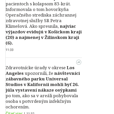
pacientoch s kolapsom 83-krát.
Informovala o tom hovorkyňa
Operačného strediska záchrannej
zdravotnej služby SR Petra
Klimešová. Ako spresnila,
najviac
výjazdov evidujú v Košickom kraji
(20) a najmenej v Žilinskom kraji
(6).
11:33
Zdravotnícke úrady v okrese
Los
Angeles
upozornili, že
návštevníci
zábavného parku Universal
Studios v Kalifornii mohli byť 26.
júla vystavení nákaze osýpkami
po tom, ako sa v areáli pohybovala
osoba s potvrdeným infekčným
ochorením.
Čítať viac
|
11:32