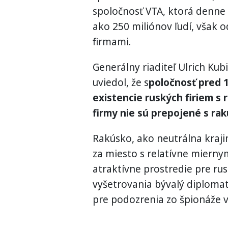
spoločnosť VTA, ktorá denne
ako 250 miliónov ľudí, však 
firmami.
Generálny riaditeľ Ulrich Ku
uviedol, že s
poločnosť pred 
existencie ruských firiem s 
firmy nie sú prepojené s ra
Rakúsko, ako neutrálna kraji
za miesto s relatívne miernym
atraktívne prostredie pre rus
vyšetrovania bývalý diplomat
pre podozrenia zo špionáže 