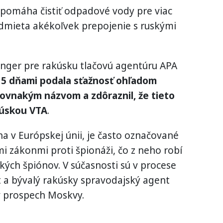
 pomáha čistiť odpadové vody pre viac
odmieta akékoľvek prepojenie s ruskými
binger pre rakúsku tlačovú agentúru APA
15 dňami podala sťažnosť ohľadom
rovnakým názvom a zdôraznil, že tieto
kúskou VTA
.
na v Európskej únii, je často označované
i zákonmi proti špionáži, čo z neho robí
kých špiónov. V súčasnosti sú v procese
 a bývalý rakúsky spravodajský agent
v prospech Moskvy.