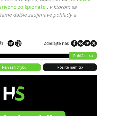
ozrivého zo špionáže
, v ktorom sa
ášame ďalšie zaujímavé pohľady a
 nás
Zdieľajte nás
Prihlásiť sa
Nahlásiť chybu
Pošlite nám tip