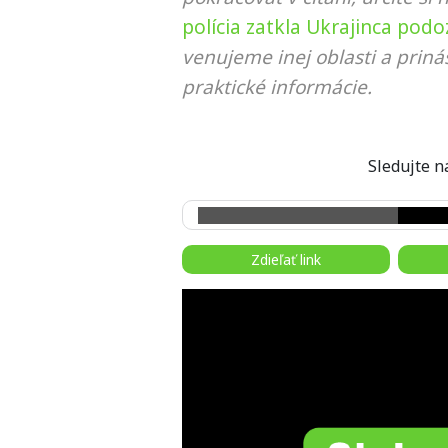
polícia zatkla Ukrajinca pod
venujeme inej oblasti a prin
praktické informácie.
Sledujte
Zdieľať link