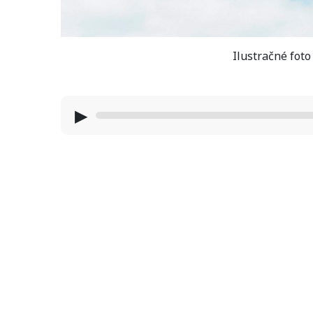
Ilustračné fot
▶