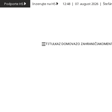
Podporte HS
Inzerujte na HS
12:48
|
07. august 2026
|
Štefá
TITULKA
Z DOMOVA
ZO ZAHRANIČIA
KOMEN