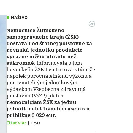
NAŽIVO
Nemocnice Žilinského
samosprávneho kraja (ŽSK)
dostávali od štátnej poisťovne za
rovnakú jednotku produkcie
výrazne nižšiu úhradu než
súkromné.
Informovala o tom
hovorkyňa ŽSK Eva Lacová s tým, že
napriek porovnateľnému výkonu a
porovnateľným jednotkovým
výdavkom Všeobecná zdravotná
poisťovňa (VšZP) platila
nemocniciam ŽSK za jednu
jednotku efektívneho casemixu
približne 3 029 eur.
Čítať viac
|
12:43