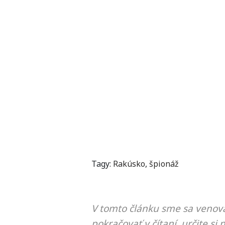
Tagy:
Rakúsko
,
špionáž
V tomto článku sme sa venova
pokračovať v čítaní, určite si 