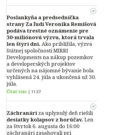
Poslankyňa a predsedníčka
strany Za ľudí Veronika Remišová
podáva trestné oznámenie pre
30-miliónovú výzvu, ktorá trvala
len štyri dni.
Ako priblížila, výzva
štátnej spoločnosti MIRRI
Developments na nákup pozemkov
a developerských projektov
určených na nájomné bývanie bola
vyhlásená 24. júla a ukončená už 30.
júla.
Čítať viac
|
11:37
Záchranári
za uplynulý deň riešili
desiatky kolapsov z horúčav.
Len
za štvrtok 6. augusta do 16:00
záchranári zasahovali pri