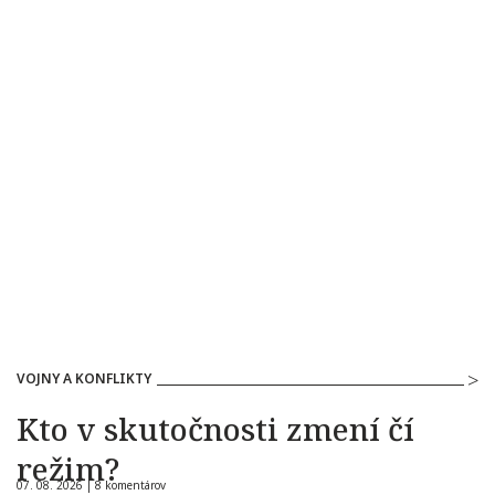
VOJNY A KONFLIKTY
Kto v skutočnosti zmení čí
režim?
07. 08. 2026 |
8 komentárov