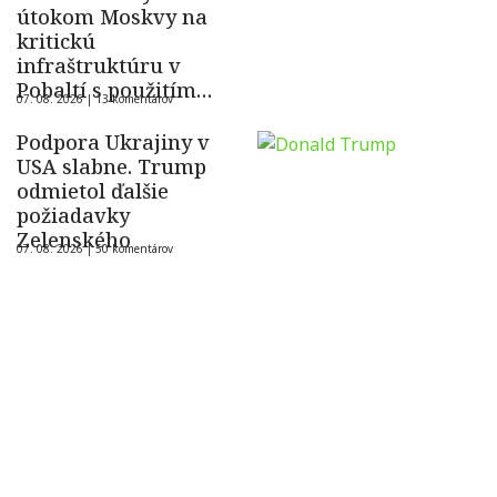
útokom Moskvy na
kritickú
infraštruktúru v
Pobaltí s použitím
07. 08. 2026 |
13 komentárov
ukrajinského dronu
Podpora Ukrajiny v
USA slabne. Trump
odmietol ďalšie
požiadavky
Zelenského
07. 08. 2026 |
50 komentárov