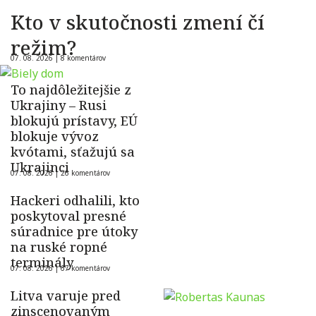
Kto v skutočnosti zmení čí
režim?
07. 08. 2026 |
8 komentárov
To najdôležitejšie z
Ukrajiny – Rusi
blokujú prístavy, EÚ
blokuje vývoz
kvótami, sťažujú sa
Ukrajinci
07. 08. 2026 |
26 komentárov
Hackeri odhalili, kto
poskytoval presné
súradnice pre útoky
na ruské ropné
terminály
07. 08. 2026 |
67 komentárov
Litva varuje pred
zinscenovaným