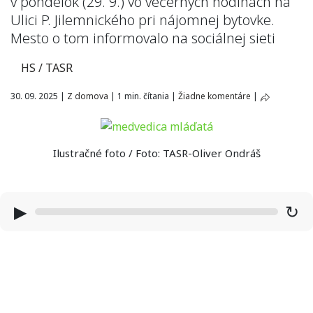
v pondelok (29. 9.) vo večerných hodinách na
Ulici P. Jilemnického pri nájomnej bytovke.
Mesto o tom informovalo na sociálnej sieti
HS / TASR
30. 09. 2025
|
Z domova
|
1 min. čítania
|
Žiadne komentáre
|
Ilustračné foto / Foto: TASR-Oliver Ondráš
▶
↻