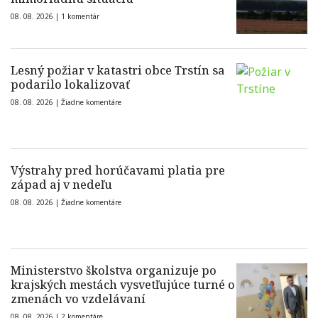
08. 08. 2026 |
1 komentár
Lesný požiar v katastri obce Trstín sa
podarilo lokalizovať
08. 08. 2026 |
Žiadne komentáre
Výstrahy pred horúčavami platia pre
západ aj v nedeľu
08. 08. 2026 |
Žiadne komentáre
Ministerstvo školstva organizuje po
krajských mestách vysvetľujúce turné o
zmenách vo vzdelávaní
08. 08. 2026 |
2 komentáre