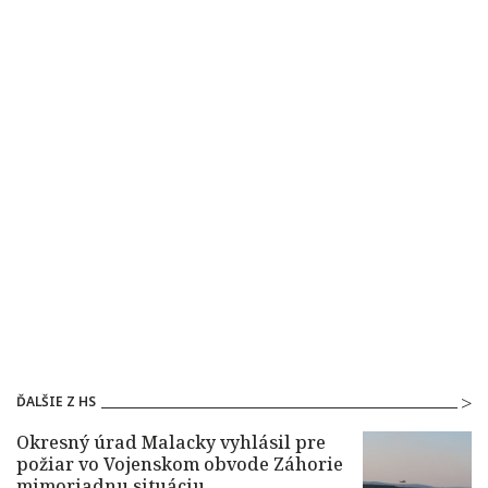
ĎALŠIE Z HS
Okresný úrad Malacky vyhlásil pre
požiar vo Vojenskom obvode Záhorie
mimoriadnu situáciu