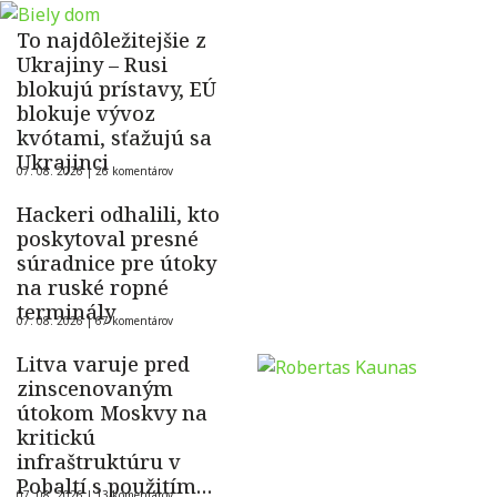
To najdôležitejšie z
Ukrajiny – Rusi
blokujú prístavy, EÚ
blokuje vývoz
kvótami, sťažujú sa
Ukrajinci
07. 08. 2026 |
26 komentárov
Hackeri odhalili, kto
poskytoval presné
súradnice pre útoky
na ruské ropné
terminály
07. 08. 2026 |
67 komentárov
Litva varuje pred
zinscenovaným
útokom Moskvy na
kritickú
infraštruktúru v
Pobaltí s použitím
07. 08. 2026 |
13 komentárov