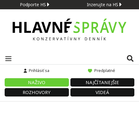
Podporte HS
Inzerujte na HS
Prihlásiť sa
Predplatné
NAŽIVO
NAJČÍTANEJŠIE
ROZHOVORY
VIDEÁ