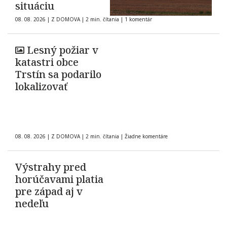
situáciu
08. 08. 2026
|
Z DOMOVA
|
2 min. čítania
|
1 komentár
Lesný požiar v
katastri obce
Trstín sa podarilo
lokalizovať
08. 08. 2026
|
Z DOMOVA
|
2 min. čítania
|
Žiadne komentáre
Výstrahy pred
horúčavami platia
pre západ aj v
nedeľu