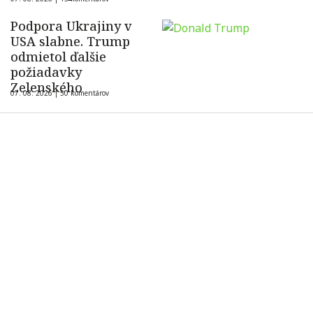
ukrajinského dronu
Podpora Ukrajiny v
USA slabne. Trump
odmietol ďalšie
požiadavky
Zelenského
07. 08. 2026 |
50 komentárov